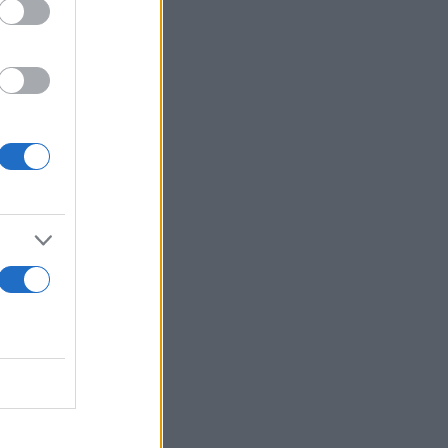
 (και
γουρα δεν
τές τις
πάμε σχοινί