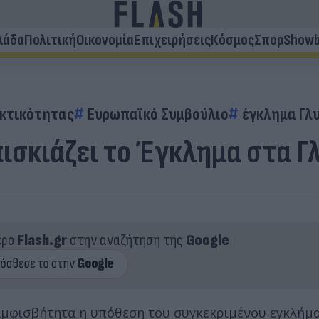
λάδα
Πολιτική
Οικονομία
Επιχειρήσεις
Κόσμος
Σπορ
Showb
εκτικότητας
Ευρωπαϊκό Συμβούλιο
έγκλημα Γλ
πισκιάζει το Έγκλημα στα Γ
ερο
Flash.gr
στην αναζήτηση της
Google
αμφισβήτητα η υπόθεση του συγκεκριμένου εγκλήμα