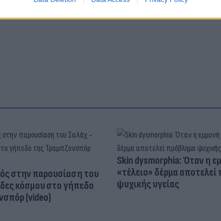
άκαμψης και Ανθεκτικότητας
Ευρωπαϊκό Συμβού
Skin dysmorphia: Όταν η ε
«τέλειο» δέρμα αποτελεί
ός στην παρουσίαση του
ψυχικής υγείας
άδες κόσμου στο γήπεδο
σπόρ (video)