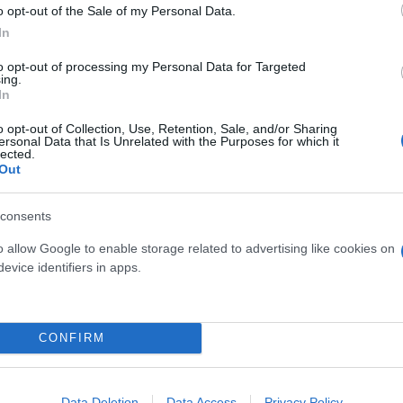
o opt-out of the Sale of my Personal Data.
 στο πρόγραμμα του εμβολιασμού και την πεσμένη
In
 έχουμε ένα δύσκολο ειδησεογραφικό κοκτέιλ που σί
τικούς σταθμούς αλλά και τα ειδησεογραφικά site αυ
to opt-out of processing my Personal Data for Targeted
ing.
ο στα Γλυκά Νερά. Μέχρι τα μπάνια του λαού θα το 
In
o opt-out of Collection, Use, Retention, Sale, and/or Sharing
ersonal Data that Is Unrelated with the Purposes for which it
lected.
ερο
Flash.gr
στην αναζήτηση της
Google
Out
consents
o allow Google to enable storage related to advertising like cookies on
evice identifiers in apps.
CONFIRM
Data Deletion
Data Access
Privacy Policy