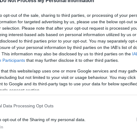
Do Not Process My Personal Information
to opt-out of the sale, sharing to third parties, or processing of your per
formation for targeted advertising by us, please use the below opt-out s
r selection. Please note that after your opt-out request is processed y
eing interest-based ads based on personal information utilized by us or
disclosed to third parties prior to your opt-out. You may separately opt-
losure of your personal information by third parties on the IAB’s list of
. This information may also be disclosed by us to third parties on the
IA
Participants
that may further disclose it to other third parties.
 that this website/app uses one or more Google services and may gath
including but not limited to your visit or usage behaviour. You may click 
 to Google and its third-party tags to use your data for below specifi
ogle consent section.
ου ευρωπαϊκού συμβουλίου, Πέμπτη και Παρασκευή 
l Data Processing Opt Outs
το μενού και κρίσιμες αποφάσεις για το προσφυγικό
o opt-out of the Sharing of my personal data.
In
 κληθεί να δώσει η κυβέρνηση για την απορρόφηση