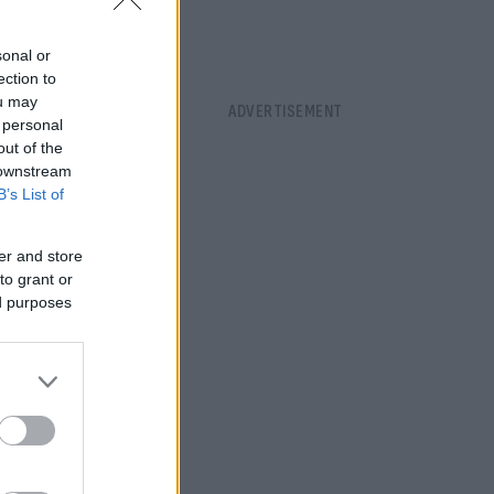
sonal or
ection to
ou may
 personal
out of the
 downstream
B’s List of
er and store
to grant or
ed purposes
24 και 25
 μεταξύ
 των