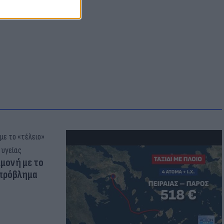
λιο
μμονή με το
 πρόβλημα