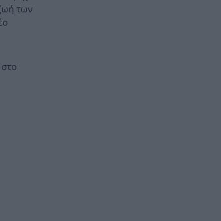
ζωή των
έο
 στο