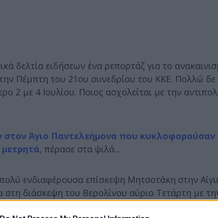
ικά δελτία ειδήσεων ένα ρεπορτάζ για το ανακαινισ
 την Πέμπτη του 21ου συνεδρίου του ΚΚΕ. Πολλώ δε
ρο 2 με 4 Ιουλίου. Ποιος ασχολείται με την αντιπο
 στον Άγιο Παντελεήμονα που κυκλοφορούσαν 
ε μετρητά
, πέρασε στα ψιλά...
η πολύ ενδιαφέρουσα επίσκεψη Μητσοτάκη στην Αίγ
α στη διάσκεψη του Βερολίνου αύριο Τετάρτη με τη