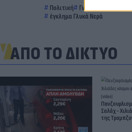
Πολιτική
Γνώμες
Ταμείο Αν
έγκλημα Γλυκά Νερά
ΑΠΟ ΤΟ ΔΙΚΤΥΟ
Πανζουρλισμ
Σαλάχ - Χιλι
της Τραμπζον