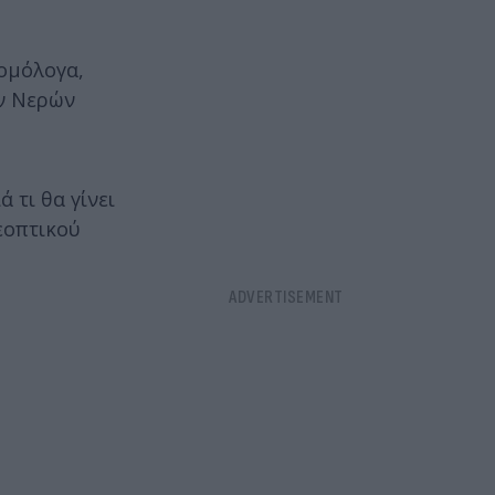
 ομόλογα,
ών Νερών
 τι θα γίνει
εοπτικού