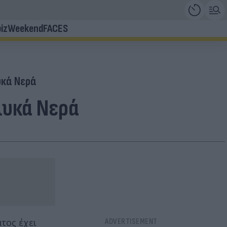
iz
Weekend
FACES
υκά Νερά
λυκά Νερά
τος έχει