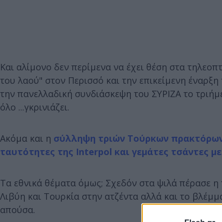
Και αλίμονο δεν περίμενα να έχει θέση στα τηλεοπτ
του λαού" στον Περισσό και την επικείμενη έναρξη
την πανελλαδική συνδιάσκεψη του ΣΥΡΙΖΑ το τριήμε
όλο ...γκρινιάζει.
Ακόμα και η
σύλληψη τριών Τούρκων πρακτόρων
ταυτότητες της Interpol και γεμάτες τσάντες μ
Τα εθνικά θέματα όμως; Σχεδόν στα ψιλά πέρασε 
Λιβύη και Τουρκία στην ατζέντα αλλά και το βλέμμ
απούσα.