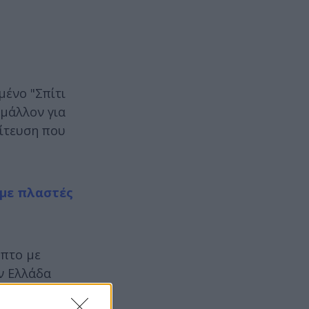
μένο "Σπίτι
 μάλλον για
λίτευση που
με πλαστές
υπτο με
ν Ελλάδα