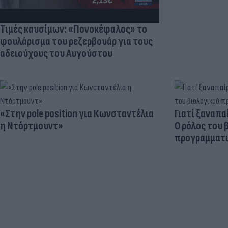
Τιμές καυσίμων: «Πονοκέφαλος» το
φουλάρισμα του ρεζερβουάρ για τους
αδειούχους του Αυγούστου
«Στην pole position για Κωνσταντέλια
Γιατί ξαναπα
η Ντόρτμουντ»
Ο ρόλος του 
προγραμματι