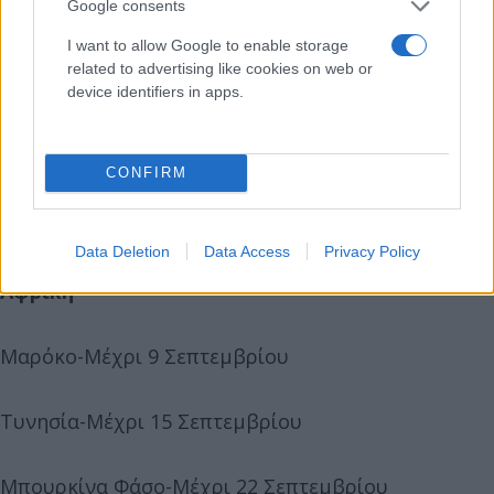
Google consents
Βοσνία Ερζεγοβίνη-Μέχρι 16 Σεπτεμβρίου
I want to allow Google to enable storage
related to advertising like cookies on web or
device identifiers in apps.
Αρμενία-Μέχρι 22 Σεπτεμβρίου
Ουκρανία-Μέχρι 22 Σεπτεμβρίου
CONFIRM
Ισραήλ-Μέχρι 28 Σεπτεμβρίου
Data Deletion
Data Access
Privacy Policy
Αφρική
Μαρόκο-Μέχρι 9 Σεπτεμβρίου
Τυνησία-Μέχρι 15 Σεπτεμβρίου
Μπουρκίνα Φάσο-Μέχρι 22 Σεπτεμβρίου