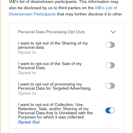
IAB’s list of downstream participants. This information may
also be disclosed by us to third parties on the
IAB’s List of
Downstream Participants
that may further disclose it to other
third parties.
Please note that this website/app uses one or more Google
Personal Data Processing Opt Outs
services and may gather and store information including but
not limited to your visit or usage behaviour. You may click to
I want to opt-out of the Sharing of my
personal data.
grant or deny consent to Google and its third-party tags to
Opted In
Ρωσία-Μέχρι 8 Σεπτεμβρίου
use your data for below specified purposes in below Google
consent section.
I want to opt-out of the Sale of my
Personal Data.
Τσεχία-Μέχρι 8 Σεπτεμβρίου
Opted In
I want to opt-out of processing my
Τουρκία-Μέχρι 8 Σεπτεμβρίου
Personal Data for Targeted Advertising.
Opted In
I want to opt-out of Collection, Use,
Ελλάδα-Μέχρι 15 Σεπτεμβρίου
Retention, Sale, and/or Sharing of my
Personal Data that Is Unrelated with the
Purposes for which it was collected.
Opted Out
Σερβία-Μέχρι 15 Σεπτεμβρίου