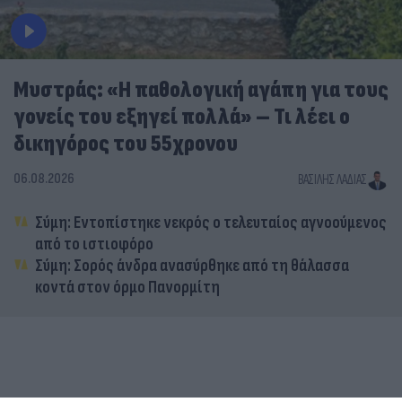
Μυστράς: «Η παθολογική αγάπη για τους
γονείς του εξηγεί πολλά» – Τι λέει ο
δικηγόρος του 55χρονου
06.08.2026
ΒΑΣΊΛΗΣ ΛΑΔΙΆΣ
Σύμη: Εντοπίστηκε νεκρός ο τελευταίος αγνοούμενος
από το ιστιοφόρο
Σύμη: Σορός άνδρα ανασύρθηκε από τη θάλασσα
κοντά στον όρμο Πανορμίτη