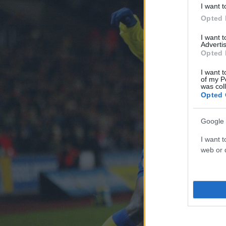
I want t
Opted 
I want 
Advertis
Opted 
I want t
of my P
was col
Opted 
Google 
I want t
web or d