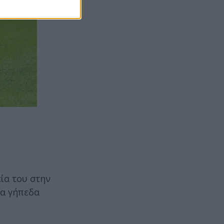
εία του στην
τα γήπεδα