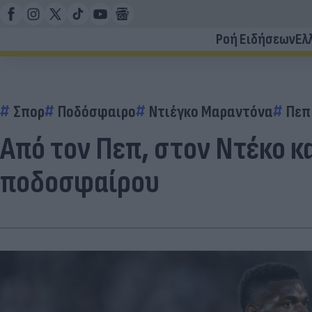
Ροή Ειδήσεων
Ελ
Σπορ
Ποδόσφαιρο
Ντιέγκο Μαραντόνα
Πεπ
Από τον Πεπ, στον Ντέκο κ
ποδοσφαίρου