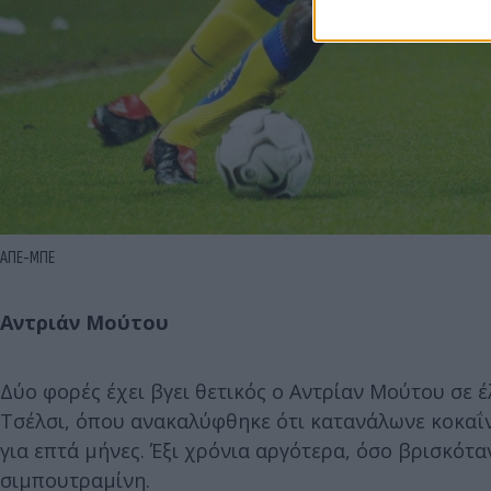
ΑΠΕ-ΜΠΕ
Αντριάν Μούτου
Δύο φορές έχει βγει θετικός ο Αντρίαν Μούτου σε έ
Τσέλσι, όπου ανακαλύφθηκε ότι κατανάλωνε κοκαΐν
για επτά μήνες. Έξι χρόνια αργότερα, όσο βρισκότα
σιμπουτραμίνη.