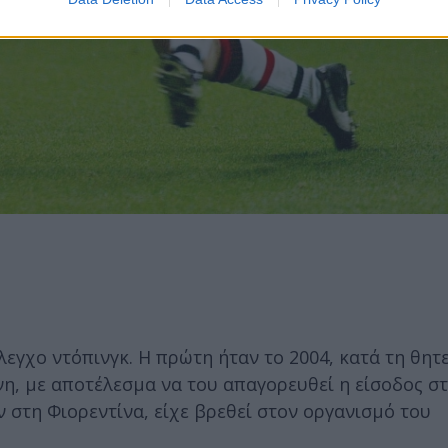
λεγχο ντόπινγκ. Η πρώτη ήταν το 2004, κατά τη θητ
η, με αποτέλεσμα να του απαγορευθεί η είσοδος σ
ν στη Φιορεντίνα, είχε βρεθεί στον οργανισμό του