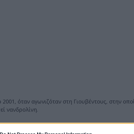
ο 2001, όταν αγωνιζόταν στη Γιουβέντους, στην οπο
εί νανδρολίνη.