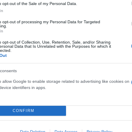
o opt-out of the Sale of my Personal Data.
In
to opt-out of processing my Personal Data for Targeted
ing.
In
o opt-out of Collection, Use, Retention, Sale, and/or Sharing
ersonal Data that Is Unrelated with the Purposes for which it
lected.
Out
consents
o allow Google to enable storage related to advertising like cookies on
evice identifiers in apps.
CONFIRM
Data Deletion
Data Access
Privacy Policy