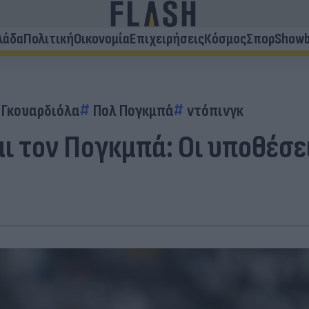
λάδα
Πολιτική
Οικονομία
Επιχειρήσεις
Κόσμος
Σπορ
Showb
 Γκουαρδιόλα
Πολ Πογκμπά
ντόπινγκ
αι τον Πογκμπά: Οι υποθέσε