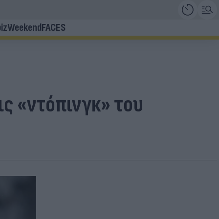
iz
Weekend
FACES
ις «ντόπινγκ» του