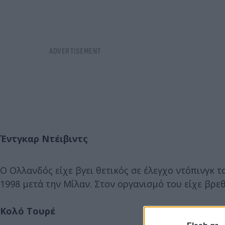
Έντγκαρ Ντέιβιντς
Ο Ολλανδός είχε βγει θετικός σε έλεγχο ντόπινγκ τ
1998 μετά την Μίλαν. Στον οργανισμό του είχε βρεθ
Κολό Τουρέ