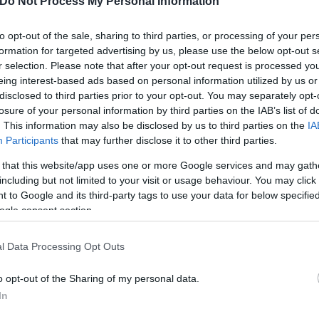
Do Not Process My Personal Information
to opt-out of the sale, sharing to third parties, or processing of your per
formation for targeted advertising by us, please use the below opt-out s
r selection. Please note that after your opt-out request is processed y
eing interest-based ads based on personal information utilized by us or
disclosed to third parties prior to your opt-out. You may separately opt-
losure of your personal information by third parties on the IAB’s list of
. This information may also be disclosed by us to third parties on the
IA
Participants
that may further disclose it to other third parties.
 that this website/app uses one or more Google services and may gath
including but not limited to your visit or usage behaviour. You may click 
 to Google and its third-party tags to use your data for below specifi
ogle consent section.
λό Τουρέ. Το 2011, είχε βγει θετικός σε έλεγχο απα
οριανός είχε υποστηρίξει ότι είχε καταναλώσει χάπ
l Data Processing Opt Outs
o opt-out of the Sharing of my personal data.
In