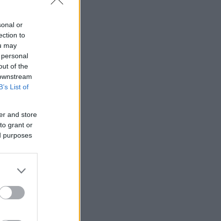
sonal or
ection to
ou may
 personal
out of the
 downstream
B’s List of
er and store
to grant or
ed purposes
γορευμένων
ια της