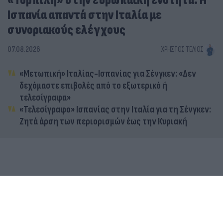
«Τορπίλη» στην ευρωπαϊκή ενότητα: Η
Ισπανία απαντά στην Ιταλία με
συνοριακούς ελέγχους
07.08.2026
ΧΡΉΣΤΟΣ ΤΈΛΙΟΣ
«Μετωπική» Ιταλίας-Ισπανίας για Σένγκεν: «Δεν
δεχόμαστε επιβολές από το εξωτερικό ή
τελεσίγραφα»
«Τελεσίγραφο» Ισπανίας στην Ιταλία για τη Σένγκεν:
Ζητά άρση των περιορισμών έως την Κυριακή