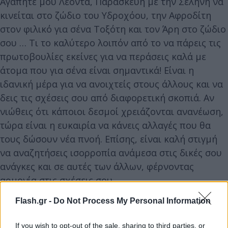
Αγαπητέ μου Λέοντα, Παρασκευή με την Σελήνη να
κινείται στο ζώδιο του Υδροχόου, την Αφροδίτη
στον φιλικό για σένα Τοξότη και τον Άρη στο ζώδιο
σου … Τι το καλύτερο λοιπόν από το να πάρεις τις
πρωτοβουλίες εκείνες για να περάσεις καλά με
άτομα που για σένα είναι σημαντικά! Είναι η
ιδανική μέρα για να ανοιχτείς στους άλλους και να
δεις τις σχέσεις σου από διαφορετική σκοπιά. Αν
νιώθεις ότι κάποιοι δεσμοί χρειάζονται ανανέωση,
τώρα είναι η ευκαιρία να κάνεις αλλαγές που θα
τους δώσουν νέα πνοή. Επίσης, είναι καλή στιγμή
να αναζητήσεις ισορροπία ανάμεσα στις δικές σου
ανάγκες και σε αυτές των άλλων, φέρνοντας
αρμονία στις σχέσεις σου.
Flash.gr -
Do Not Process My Personal Information
If you wish to opt-out of the sale, sharing to third parties, or