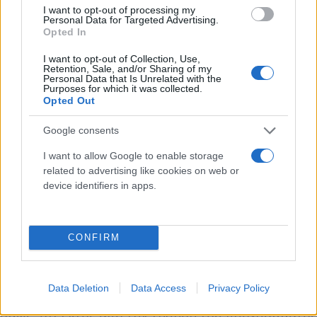
I want to opt-out of processing my
Personal Data for Targeted Advertising.
Opted In
I want to opt-out of Collection, Use,
Retention, Sale, and/or Sharing of my
Personal Data that Is Unrelated with the
Purposes for which it was collected.
Opted Out
Παρθένος – Αρκετές υποχρεώσεις σε
αγχώνουν
Google consents
I want to allow Google to enable storage
Αρκετό άγχος έχει αυτή η Παρασκευή για το ζώδιο
related to advertising like cookies on web or
σου Παρθένε μου! Αναγνωρίζεις ότι είναι
device identifiers in apps.
απαραίτητο να τα προλάβεις όλα, αλλά και να
συντονίσεις πράγματα που έλεγες εδώ και καιρό
ότι έπρεπε να πραγματοποιήσεις! Ωστόσο είναι μία
CONFIRM
καλή ημέρα για να συζητηθούν νέα εργασιακά
project ή και για να ακολουθήσεις ένα νέο
Data Deletion
Data Access
Privacy Policy
ισορροπημένο πρόγραμμα διατροφής! Θυμήσου
όμως, ότι εκτός από την τήρηση του προγράμματός