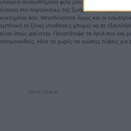
υπόγεια συναισθήματα φίλε μου Ταύρε. Η παρουσία
ένταση στο παρασκήνιο της ζωής σου – σε βάζει σε 
κεκτημένα σου. Μεγεθύνονται όμως και οι εσωτερι
εμπλοκή σε ξένες υποθέσεις μπορεί να σε εξαντλή
είναι όπως φαίνεται. Προστάτεψε τα όριά σου και 
απομονωθείς, κάνε το χωρίς να νιώσεις τύψεις για 