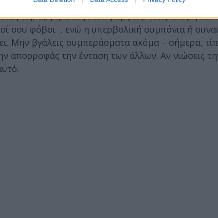
 της Σελήνης και του Κρόνου Ποσειδώνα στον Κριό
σκέψεις, αμφιβολίες , ίσως αμφισβητείς ακόμη και 
κοί σου φόβοι , ενώ η υπερβολική συμπόνια ή συνα
σει. Μην βγάλεις συμπεράσματα ακόμα – σήμερα, τί
μην απορροφάς την ένταση των άλλων. Αν νιώσεις τη
αυτό.