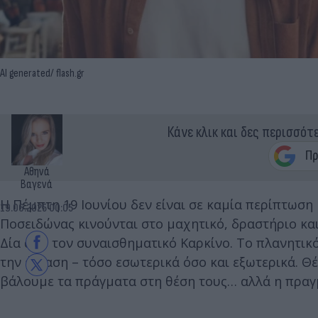
AI generated/ flash.gr
Κάνε κλικ και δες περισσότ
Αθηνά
Βαγενά
Η Πέμπτη 19 Ιουνίου δεν είναι σε καμία περίπτωση 
19.06.2025 00:05
Ποσειδώνας κινούνται στο μαχητικό, δραστήριο κα
Δία από τον συναισθηματικό Καρκίνο. Το πλανητικό
την ένταση – τόσο εσωτερικά όσο και εξωτερικά. 
βάλουμε τα πράγματα στη θέση τους… αλλά η πραγμ