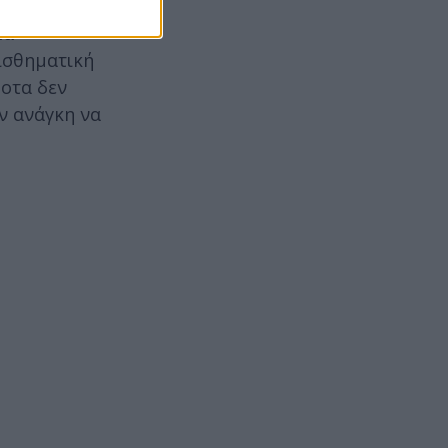
 δημιουργεί
τα
ισθηματική
ποτα δεν
ν ανάγκη να