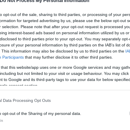
Do Not Process My Personal Information
to opt-out of the sale, sharing to third parties, or processing of your per
ς είναι οι Κριοί, Καρκίνοι, Ζυγοί, Αιγόκεροι του 1ο
formation for targeted advertising by us, please use the below opt-out s
r selection. Please note that after your opt-out request is processed y
eing interest-based ads based on personal information utilized by us or
disclosed to third parties prior to your opt-out. You may separately opt-
losure of your personal information by third parties on the IAB’s list of
. This information may also be disclosed by us to third parties on the
IA
Participants
that may further disclose it to other third parties.
 that this website/app uses one or more Google services and may gath
including but not limited to your visit or usage behaviour. You may click 
 to Google and its third-party tags to use your data for below specifi
ogle consent section.
l Data Processing Opt Outs
o opt-out of the Sharing of my personal data.
In
και τον ωροσκόπο σου