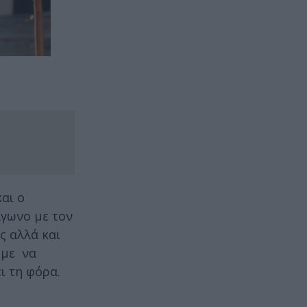
αι ο
άγωνο με τον
ς αλλά και
ύμε να
ι τη φόρα.