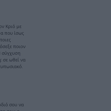
ον Κριό με
ρα που ίσως
ποιες
ρόσεξε ποιον
Η σύγχυση
: σε ωθεί να
ντυπωσιακό.
ώδιό σου να