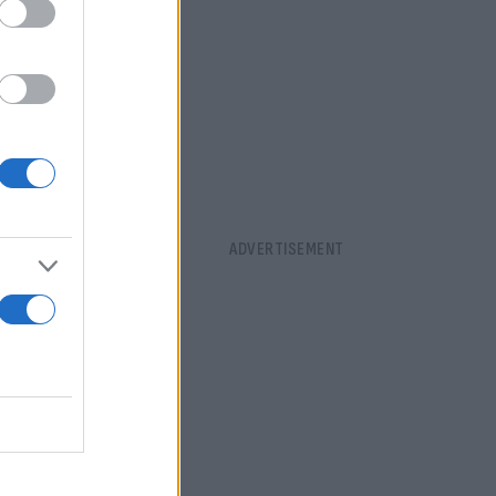
α ελευθερία,
σου σε
ι
να γίνει. Η
κή κόπωση.
άσεις που
η απέναντι
ο τι έχει
ς και