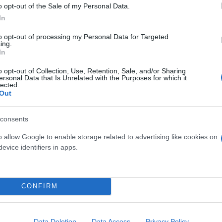
o opt-out of the Sale of my Personal Data.
In
δια ή μαθήματα;»
to opt-out of processing my Personal Data for Targeted
ing.
In
ούν από διαφορετικές κατευθύνσεις – εσύ διψάς γι
η Σελήνη, τον Κρόνο και τον Ποσειδώνα στο ζώδιό 
o opt-out of Collection, Use, Retention, Sale, and/or Sharing
ersonal Data that Is Unrelated with the Purposes for which it
άμεσα σε αυτό που επιθυμείς και σε αυτό που
πρέπε
lected.
Out
ροσδοκίες μπορεί να σε οδηγήσουν σε συναισθηματι
εκινά η φαντασίωση. Μην πιέζεις πρόσωπα ή καταστ
consents
ί ψυχραιμία, ώριμες επιλογές και σωστή οριοθέτησ
α υπεραναλύεις καταστάσεις και κράτα το βλέμμα στ
o allow Google to enable storage related to advertising like cookies on
evice identifiers in apps.
ι αποστάσεις»
CONFIRM
πό αστάθμητους παράγοντες, μισό-ειπωμένες λέξει
Data Deletion
Data Access
Privacy Policy