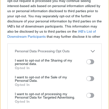
opt-out request is processed you may continue seeing
interest-based ads based on personal information utilized by
us or personal information disclosed to third parties prior to
your opt-out. You may separately opt-out of the further
disclosure of your personal information by third parties on the
IAB’s list of downstream participants. This information may
also be disclosed by us to third parties on the
IAB’s List of
Downstream Participants
that may further disclose it to other
third parties.
Please note that this website/app uses one or more Google
Personal Data Processing Opt Outs
ΟΛΘ: Θετική πορεία στα οικονομικά μεγέθη του Α'
services and may gather and store information including but
εξαμήνου
not limited to your visit or usage behaviour. You may click to
I want to opt-out of the Sharing of my
personal data.
grant or deny consent to Google and its third-party tags to
Το πρόγραμμα κεφαλαιουχικών δαπανών για το 1ο εξάμηνο
Opted In
use your data for below specified purposes in below Google
του 2024 ανέρχεται στα €2,8 εκατ., ενώ αναμένεται να
consent section.
επιταχυνθεί στο 2ο εξάμηνο με αγορές νέων μηχανήματων
I want to opt-out of the Sale of my
Personal Data.
στοιβασίας εμπορευματοκιβωτίων καθώς και διαφόρων
Opted In
μηχανήματων φορτοεκφορτώσεων.
Συντακτική
I want to opt-out of processing my
26.09.2024 10:36
Ομάδα
Personal Data for Targeted Advertising.
Flash.gr
Opted In