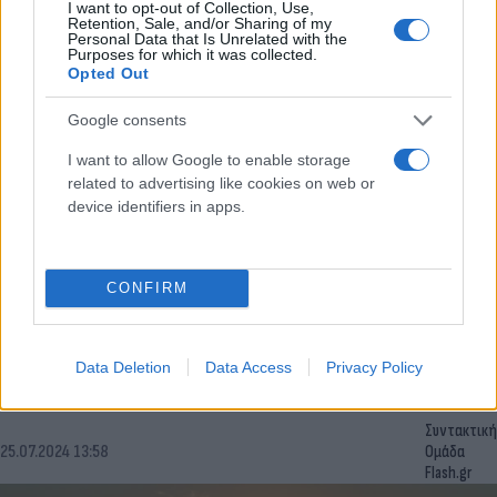
I want to opt-out of Collection, Use,
Retention, Sale, and/or Sharing of my
Personal Data that Is Unrelated with the
Purposes for which it was collected.
Opted Out
Google consents
I want to allow Google to enable storage
related to advertising like cookies on web or
device identifiers in apps.
ΟΛΘ Α.Ε.: Πρωτοποριακό Ψηφιακό Σύστημα
αυτοματοποιεί τη διαχείριση Ψυχρής Αλυσίδας
CONFIRM
Με την υλοποίηση της λύσης παρακολούθησης ψυγείων της
RTE, η ΟΛΘ Α.Ε. εξασφαλίζει την αυτόματη παρακολούθηση
Data Deletion
Data Access
Privacy Policy
των ψυγείων στον τερματικό της σταθμό, παρέχοντας
προστιθέμενη αξία στους συνεργάτες της.
Συντακτική
25.07.2024 13:58
Ομάδα
Flash.gr