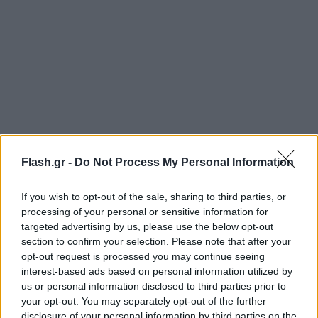
Flash.gr -
Do Not Process My Personal Information
Αμέσως μετά κάθισε για φαγητό στο ταβερνάκιο
If you wish to opt-out of the sale, sharing to third parties, or
processing of your personal or sensitive information for
του Χρυσόστομου όπου συνομίλησε με τον κόσμο
targeted advertising by us, please use the below opt-out
που βρισκόταν εκεί. Όταν τέλειωσε με το φαγητό
section to confirm your selection. Please note that after your
αποχώρησε με το καραβάκι που κάνει τη σύνδεση
opt-out request is processed you may continue seeing
μέσω της θάλασσας.
interest-based ads based on personal information utilized by
us or personal information disclosed to third parties prior to
your opt-out. You may separately opt-out of the further
https://youtu.be/U8L3uWZga6A
disclosure of your personal information by third parties on the