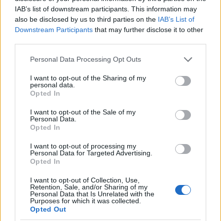
IAB’s list of downstream participants. This information may
also be disclosed by us to third parties on the
IAB’s List of
Downstream Participants
that may further disclose it to other
third parties.
Please note that this website/app uses one or more Google
Personal Data Processing Opt Outs
services and may gather and store information including but
not limited to your visit or usage behaviour. You may click to
I want to opt-out of the Sharing of my
personal data.
grant or deny consent to Google and its third-party tags to
Opted In
use your data for below specified purposes in below Google
consent section.
I want to opt-out of the Sale of my
Personal Data.
Opted In
I want to opt-out of processing my
Personal Data for Targeted Advertising.
Opted In
I want to opt-out of Collection, Use,
Retention, Sale, and/or Sharing of my
Personal Data that Is Unrelated with the
Purposes for which it was collected.
Opted Out