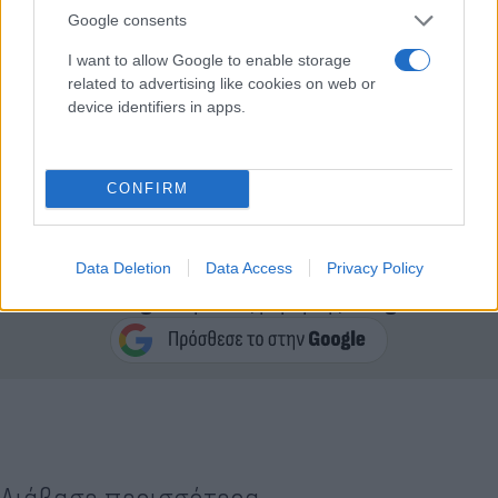
Google consents
I want to allow Google to enable storage
related to advertising like cookies on web or
device identifiers in apps.
CONFIRM
Data Deletion
Data Access
Privacy Policy
Κάνε κλικ και δες περισσότερο
Flash.gr
στην αναζήτηση της
Google