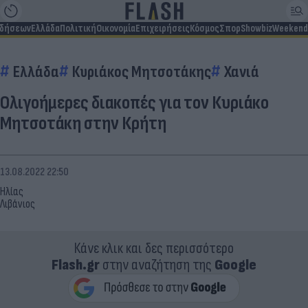
ιδήσεων
Ελλάδα
Πολιτική
Οικονομία
Επιχειρήσεις
Κόσμος
Σπορ
Showbiz
Weekend
Ελλάδα
Κυριάκος Μητσοτάκης
Χανιά
Ολιγοήμερες διακοπές για τον Κυριάκο
Μητσοτάκη στην Κρήτη
13.08.2022 22:50
Ηλίας
Λιβάνιος
Κάνε κλικ και δες περισσότερο
Flash.gr
στην αναζήτηση της
Google