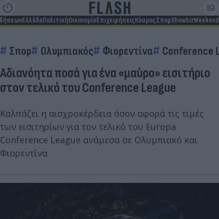
ιδήσεων
Ελλάδα
Πολιτική
Οικονομία
Επιχειρήσεις
Κόσμος
Σπορ
Showbiz
Weekend
Σπορ
Ολυμπιακός
Φιορεντίνα
Conference 
Αδιανόητα ποσά για ένα «μαύρο» εισιτήριο
στον τελικό του Conference League
Καλπάζει η αισχροκέρδεια όσον αφορά τις τιμές
των εισιτηρίων για τον τελικό του Europa
Conference League ανάμεσα σε Ολυμπιακό και
Φιορεντίνα