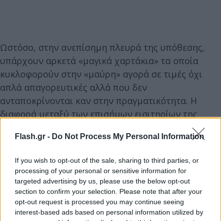
Ωστόσο, στην ανεπίσημη πλευρά της υπόθεσης,
υπάρχουν αρκετά «μαγικά χαρτάκια» τα οποία
κυκλοφορούν στην «μαύρη» αγορά σε τιμές όχι
απλά απαγορευτικές αλλά που δεν
ανταποκρίνονται καν στην πραγματικότητα. Η
διαφορά μεταξύ των επισήμων εισιτηρίων της
UEFA
είναι χαώδης και αυτό τον καταλαβαίνει
Flash.gr -
Do Not Process My Personal Information
κανείς από τη σύγκριση σε συγκεκριμένες
κατηγορίες.
If you wish to opt-out of the sale, sharing to third parties, or
processing of your personal or sensitive information for
targeted advertising by us, please use the below opt-out
section to confirm your selection. Please note that after your
opt-out request is processed you may continue seeing
interest-based ads based on personal information utilized by