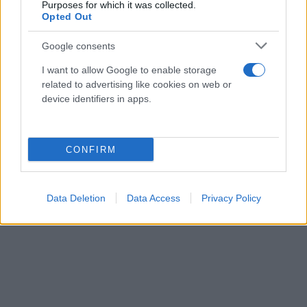
Purposes for which it was collected.
Opted Out
Google consents
I want to allow Google to enable storage
Για παράδειγμα, στην Κατηγορία 2, βρίσκει κανείς
related to advertising like cookies on web or
εισιτήριο μέχρι 85 ευρώ από τις πηγές της
device identifiers in apps.
ομοσπονδίας, ενώ στην... δευτερεύουσα αγορά οι
τιμές των αντίστοιχων εισιτήριων αγγίζουν ακόμα
και τα 1.500 ευρώ!
CONFIRM
Data Deletion
Data Access
Privacy Policy