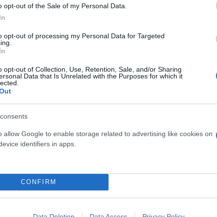
o opt-out of the Sale of my Personal Data.
In
to opt-out of processing my Personal Data for Targeted
 μην μένεις στο σκοτάδι... ακολούθησε το F
ing.
In
o opt-out of Collection, Use, Retention, Sale, and/or Sharing
ersonal Data that Is Unrelated with the Purposes for which it
lected.
Out
consents
o allow Google to enable storage related to advertising like cookies on
evice identifiers in apps.
CONFIRM
Data Deletion
Data Access
Privacy Policy