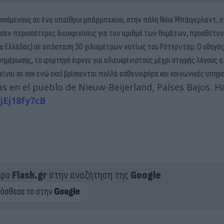
κόμενους σε ένα υπαίθριο μπάρμπεκιου, στην πόλη Νόιε Μπάιγερλαντ, σ
ωσαν περισσότερες διευκρινίσεις για τον αριθμό των θυμάτων, προσθέτο
ώρα Ελλάδας) σε απόσταση 30 χιλιομέτρων νοτίως του Ρότερνταμ. Ο οδηγό
μέρωσης, το φορτηγό έφυγε για αδιευκρίνιστους μέχρι στιγμής λόγους 
είναι σε σοκ ενώ εκεί βρίσκονται πολλά ασθενοφόρα και κοινωνικές υπηρε
 en el pueblo de Nieuw-Beijerland, Países Bajos. Ha
/jEj18fy7cB
ερο
Flash.gr
στην αναζήτηση της
Google