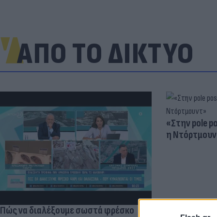
ΑΠΟ ΤΟ ΔΙΚΤΥΟ
«Στην pole p
η Ντόρτμουν
Πώς να διαλέξουμε σωστά φρέσκο