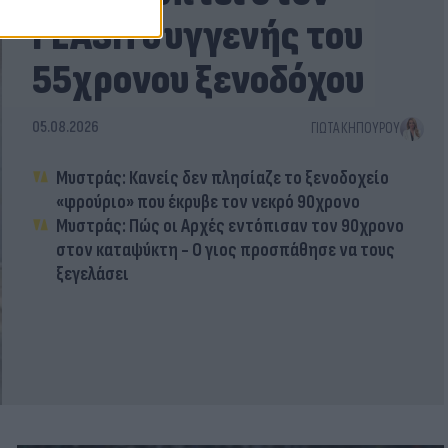
FLASH συγγενής του
55χρονου ξενοδόχου
05.08.2026
ΓΙΏΤΑ ΚΗΠΟΥΡΟΎ
Μυστράς: Κανείς δεν πλησίαζε το ξενοδοχείο
«φρούριο» που έκρυβε τον νεκρό 90χρονο
Μυστράς: Πώς οι Αρχές εντόπισαν τον 90χρονο
στον καταψύκτη - Ο γιος προσπάθησε να τους
ξεγελάσει