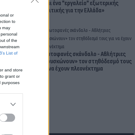
είναι ένα "εργαλείο" εξωτερικής
πολιτικής για την Ελλάδα»
sonal or
ection to
ou may
 personal
out of the
 downstream
Πρωτοφανές σκάνδαλο - Aθλήτριες
B’s List of
«φουσκώνουν» τον στηθόδεσμό τους
για να έχουν πλεονέκτημα
er and store
to grant or
ed purposes
ιμα: Πού
ς σε