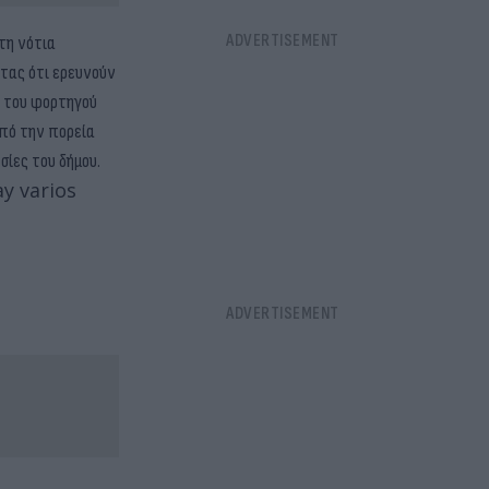
τη νότια
ντας ότι ερευνούν
ς του φορτηγού
από την πορεία
σίες του δήμου.
y varios