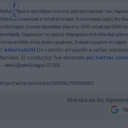
Πολλοί άνθρωποι σκοτώθηκαν όταν ένα φορτηγό παρέσυρε τους παρευρισ
Ολλανδία, ανακοίνωσε η τοπική αστυνομία. Οι αστυνομικές αρχές δεν έδ
το δυστύχημα, το οποίο σημειώθηκε γύρω στις 19.00 τοπική ώρα (20.00 
συνελήφθη. Σύμφωνα με τις πρώτες πληροφορίες από ολλανδικά μέσα ενη
του και κατέληξε στους συγκεντρωμένους. Οι συγκεντρωμένοι στο σημείο 
?
#AlertaADN
Un camión atropelló a varias personas
heridos. El conductor fue detenido
pic.twitter.com
— adn40 (@adn40)
August 27, 2022
https://twitter.com/i/status/1563594172765900801
Κάνε κλικ και δες περισσότ