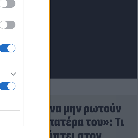
lash.gr
«Έλεγε να μην ρωτούν
για τον πατέρα του»: Τι
αποκαλύπτει στον