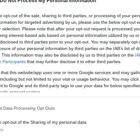
Do Not Process My Personal Information
to opt-out of the sale, sharing to third parties, or processing of your per
formation for targeted advertising by us, please use the below opt-out s
r selection. Please note that after your opt-out request is processed y
eing interest-based ads based on personal information utilized by us or
disclosed to third parties prior to your opt-out. You may separately opt-
α για τον καρκίνο των
losure of your personal information by third parties on the IAB’s list of
ηγεί θεραπεία και
. This information may also be disclosed by us to third parties on the
IA
ει" τον όγκο
Participants
that may further disclose it to other third parties.
 that this website/app uses one or more Google services and may gath
including but not limited to your visit or usage behaviour. You may click 
 to Google and its third-party tags to use your data for below specifi
ogle consent section.
Νέο ράλι ανόδου στα καύσ
l Data Processing Opt Outs
κυμαίνονται πλέον οι τιμέ
αμόλυβδη και ντίζελ
o opt-out of the Sharing of my personal data.
In