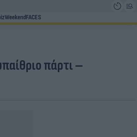
iz
Weekend
FACES
παίθριο πάρτι –