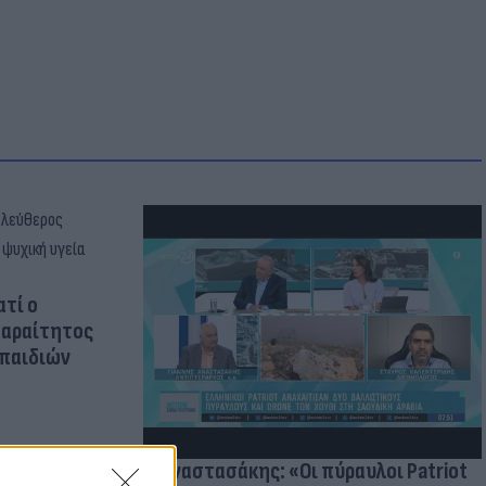
ατί ο
παραίτητος
 παιδιών
Γ. Αναστασάκης: «Οι πύραυλοι Patriot