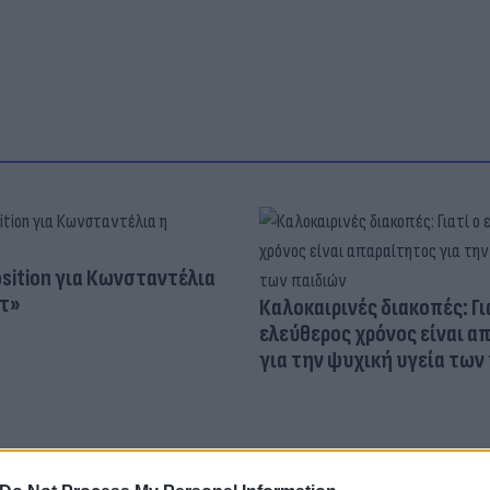
osition για Κωνσταντέλια
τ»
Καλοκαιρινές διακοπές: Γι
ελεύθερος χρόνος είναι α
για την ψυχική υγεία των