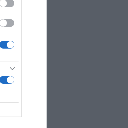
ρ
τός σε