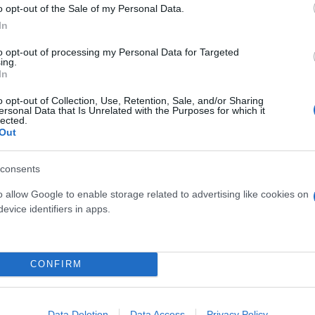
o opt-out of the Sale of my Personal Data.
In
ερο
Flash.gr
στην αναζήτηση της
Google
to opt-out of processing my Personal Data for Targeted
ing.
In
o opt-out of Collection, Use, Retention, Sale, and/or Sharing
ersonal Data that Is Unrelated with the Purposes for which it
lected.
Out
consents
o allow Google to enable storage related to advertising like cookies on
ί πρέπει να αναμένουμε σεισμό πάνω από 6 Ρίχτε
evice identifiers in apps.
ττική: Ο Άκης Τσελέντης εξηγεί γιατί έγινε αισθη
ιτήσεις για τις Πειραματικές Σχολές Μαθητείας
CONFIRM
 Κόλπο - 30 σεισμοί μόνο το τελευταίο 24ωρο
Data Deletion
Data Access
Privacy Policy