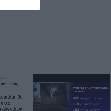
οικίδια! Οι
 στις
τικών ειδών