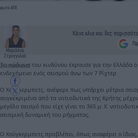
φωτο ΑΠΕ
Κάνε κλικ και δες περισσότ
Μαριλένα
Στρογγυλού
Το κώδωνα του κινδύνου έκρουσε για την Ελλάδα ο
25.10.2023 15:22
ενδεχόμενο ενός σεισμού άνω των 7 Ρίχτερ.
Ο Χούγκερμπετς, ανέφερε πως υπάρχει μέτρια σεισ
συγκεκριμένα από τα νοτιοδυτικά της Κρήτης μέχρι
μεγάλο σεισμό που είχε γίνει το 365 μ. Χ. νοτιοδυτ
σεισμική δυναμική του ρήγματος.
Ο Χούγκερμπετς προβλέπει, όπως αναφέρει ο ίδιος,