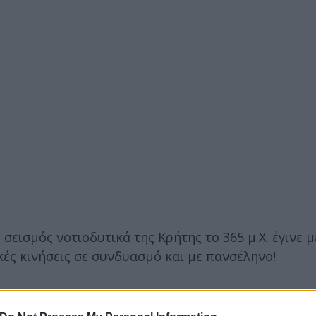
 σεισμός νοτιοδυτικά της Κρήτης το 365 μ.Χ. έγινε μ
ές κινήσεις σε συνδυασμό και με πανσέληνο!
terranean on both sides of the Hellenic Arc, which h