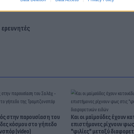
ερευνητές
ός στην παρουσίαση του
Και οι μαϊμούδες έχουν κατ
άδες κόσμου στο γήπεδο
επιστήμονες ρίχνουν φως
σπόρ (video)
"φιλίες" μεταξύ διαφορε