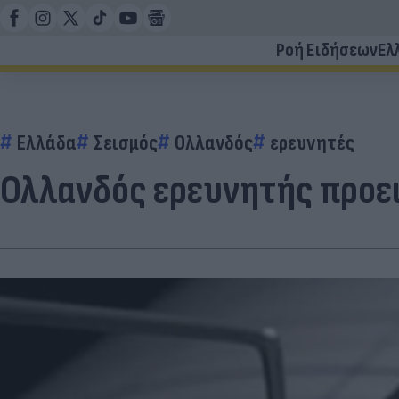
Ροή Ειδήσεων
Ελ
Ελλάδα
Σεισμός
Ολλανδός
ερευνητές
Ολλανδός ερευνητής προει