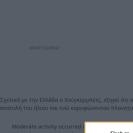
Σχετικά με την Ελλάδα ο Χούγκερμπετς, εξηγεί ότι ο
ανατολή του ήλιου και ενώ κορυφώνονταν πλανητικ
Moderate activity occurred in the Eastern Medi