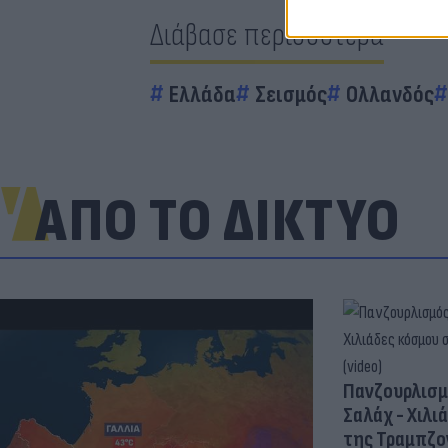
Διάβασε περισσότερα
Ελλάδα
Σεισμός
Ολλανδός
ΑΠΟ ΤΟ ΔΙΚΤΥΟ
Πανζουρλισμ
Σαλάχ - Χιλι
της Τραμπζον