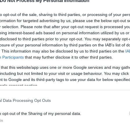
Do Not Process My Personal Information
ted M 8.6 tremor occurred southwest of
#Crete
. Tho
reece
,
#Turkey
).
#Cyprus
pic.twitter.com/RL6Uf2
to opt-out of the sale, sharing to third parties, or processing of your per
beets (@hogrbe)
October 25, 2023
formation for targeted advertising by us, please use the below opt-out s
r selection. Please note that after your opt-out request is processed y
eing interest-based ads based on personal information utilized by us or
ους σεισμούς σε Τουρκία και Συρία τον Φεβρουάριο 
disclosed to third parties prior to your opt-out. You may separately opt-
losure of your personal information by third parties on the IAB’s list of
. This information may also be disclosed by us to third parties on the
IA
Participants
that may further disclose it to other third parties.
 that this website/app uses one or more Google services and may gath
including but not limited to your visit or usage behaviour. You may click 
 to Google and its third-party tags to use your data for below specifi
ogle consent section.
l Data Processing Opt Outs
o opt-out of the Sharing of my personal data.
In