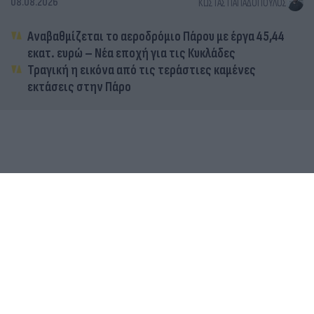
08.08.2026
ΚΏΣΤΑΣ ΠΑΠΑΔΌΠΟΥΛΟΣ
Αναβαθμίζεται το αεροδρόμιο Πάρου με έργα 45,44
εκατ. ευρώ – Νέα εποχή για τις Κυκλάδες
Τραγική η εικόνα από τις τεράστιες καμένες
εκτάσεις στην Πάρο