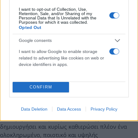
I want to opt-out of Collection, Use,
Retention, Sale, and/or Sharing of my
Personal Data that Is Unrelated with the
Purposes for which it was collected.
Opted Out
Google consents
I want to allow Google to enable storage
related to advertising like cookies on web or
Ο Πρόεδρος της ΟΛΠ Α.Ε. κ. Yu Zenggang, εξέφρασε
device identifiers in apps.
την ικανοποίησή του για τα εκ νέου πολύ θετικά
οικονομικά αποτελέσματα
του λιμένα και τη
δυναμική έναρξη του οικονομικού έτους 2023,
CONFIRM
τονίζοντας ότι η ισόρροπη ανάπτυξη και η παροχή
αναβαθμισμένων υπηρεσιών σε όλους τους
λιμενικούς τομείς δημιουργούν τις τόσο θετικές
Data Deletion
Data Access
Privacy Policy
κάθε φορά οικονομικές επιδόσεις, έχοντας
δημιουργήσει και κυρίως καθιερώσει πλέον ένα
ολοκληρωμένο, ποιοτικό και υψηλής