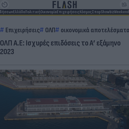
ιδήσεων
Ελλάδα
Πολιτική
Οικονομία
Επιχειρήσεις
Κόσμος
Σπορ
Showbiz
Weekend
Επιχειρήσεις
ΟΛΠ
οικονομικά αποτελέσματ
ΟΛΠ Α.Ε: Ισχυρές επιδόσεις το Α’ εξάμηνο
2023