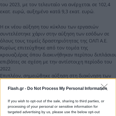
του 2023, με τον τελευταίο να ανέρχεται σε 102,4
εκατ. ευρώ, αυξημένο κατά 9,3 εκατ. ευρώ.
Η εκ νέου αύξηση του κύκλου των εργασιών
συντελέστηκε χάριν στην αύξηση των εσόδων σε
όλους τους τομείς δραστηριότητας της ΟΛΠ Α.Ε.
Κυρίως επιτεύχθηκε από τον τομέα της
κρουαζιέρας όπου διακινήθηκαν περίπου διπλάσιοι
επιβάτες σε σχέση με την αντίστοιχη περίοδο του
2022.
Επιπλέον, σημειώθηκε αύξηση στη διακίνηση των
εμπορευματοκιβωτίων συνολικά και στους τρεις
Flash.gr -
Do Not Process My Personal Information
προβλήτες του λιμένος, παρά τις προκλήσεις που
αντιμετωπίζει αυτόν τον καιρό ο τομέας των
If you wish to opt-out of the sale, sharing to third parties, or
μεταφορών.
processing of your personal or sensitive information for
targeted advertising by us, please use the below opt-out