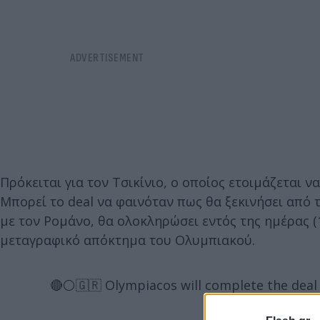
Πρόκειται για τον Τσικίνιο, ο οποίος ετοιμάζεται ν
Μπορεί το deal να φαινόταν πως θα ξεκινήσει από
με τον Ρομάνο, θα ολοκληρώσει εντός της ημέρας (1
μεταγραφικό απόκτημα του Ολυμπιακού.
🔴⚪️🇬🇷 Olympiacos will complete the deal f