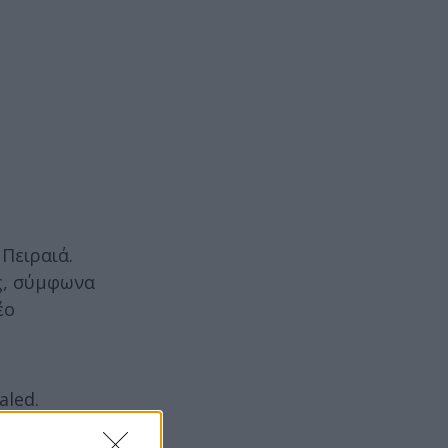
 Πειραιά.
ος, σύμφωνα
έο
aled.