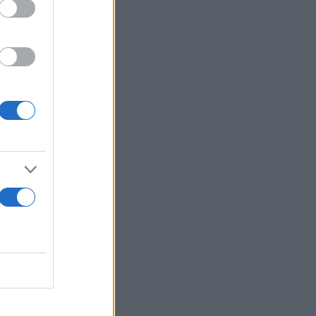
δράκοι»
α
ντσο, με την