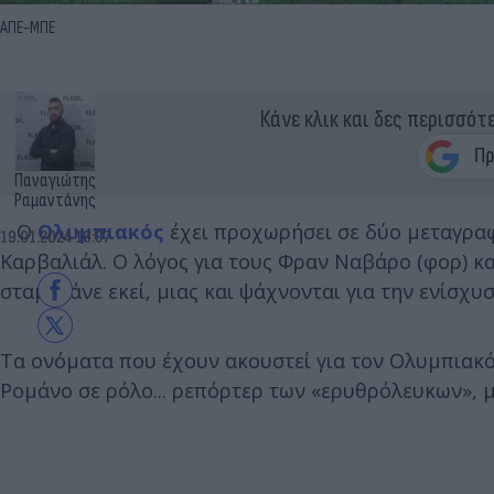
ΑΠΕ-ΜΠΕ
Κάνε κλικ και δες περισσότ
Παναγιώτης
Ραμαντάνης
Ο
Ολυμπιακός
έχει προχωρήσει σε δύο μεταγραφ
19.01.2024 10:37
Καρβαλιάλ. Ο λόγος για τους Φραν Ναβάρο (φορ) κα
σταματάνε εκεί, μιας και ψάχνονται για την ενίσχυ
Τα ονόματα που έχουν ακουστεί για τον Ολυμπιακό
Ρομάνο σε ρόλο... ρεπόρτερ των «ερυθρόλευκων», μ