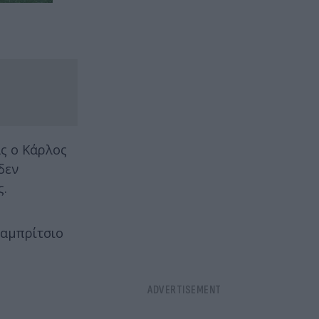
ς ο Κάρλος
δεν
ς.
Φαμπρίτσιο