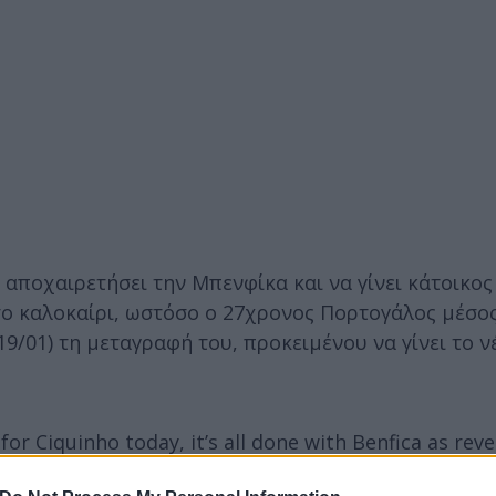
α αποχαιρετήσει την Μπενφίκα και να γίνει κάτοικος
 το καλοκαίρι, ωστόσο ο 27χρονος Πορτογάλος μέσ
9/01) τη μεταγραφή του, προκειμένου να γίνει το ν
or Ciquinho today, it’s all done with Benfica as reve