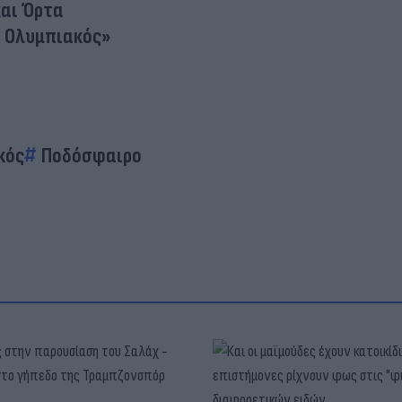
και Όρτα
ο Ολυμπιακός»
κός
Ποδόσφαιρο