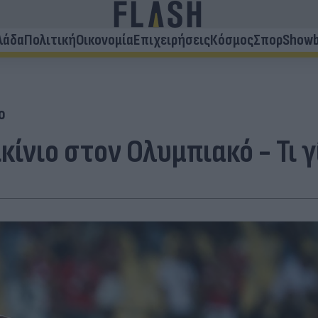
λάδα
Πολιτική
Οικονομία
Επιχειρήσεις
Κόσμος
Σπορ
Showb
ο
κίνιο στον Ολυμπιακό - Τι 