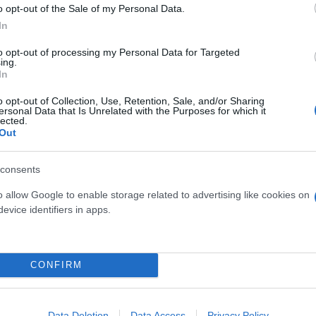
o opt-out of the Sale of my Personal Data.
In
εισμό μέχρι το καλοκαίρι, με οψιόν αγοράς.
to opt-out of processing my Personal Data for Targeted
ing.
In
νει για τον Νταβίντ Κάρμο της Πόρτο, ωστόσο οι «
ερ μπακ, προκειμένου να μπουν σε όποια διαδικασί
o opt-out of Collection, Use, Retention, Sale, and/or Sharing
ersonal Data that Is Unrelated with the Purposes for which it
lected.
Out
περ, είναι αυτό του Γκαστόν Ερναντές της Σαν Λορέ
consents
 απαιτήσεις.
o allow Google to enable storage related to advertising like cookies on
evice identifiers in apps.
CONFIRM
Data Deletion
Data Access
Privacy Policy