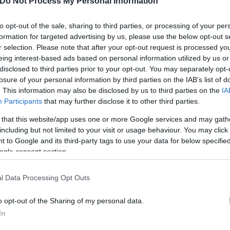
Do Not Process My Personal Information
e 2027.
https://t.co/absTPdpX2c
o (@FabrizioRomano)
January 19, 2024
to opt-out of the sale, sharing to third parties, or processing of your per
formation for targeted advertising by us, please use the below opt-out s
ί όσον αφορά την ενίσχυσή του στη μεσαία γραμμή.
r selection. Please note that after your opt-out request is processed y
eing interest-based ads based on personal information utilized by us or
αφήσει την πατρίδα του για χάρη της ομάδας του Κ
disclosed to third parties prior to your opt-out. You may separately opt-
ην Μπράγκα.
losure of your personal information by third parties on the IAB’s list of
. This information may also be disclosed by us to third parties on the
IA
Participants
that may further disclose it to other third parties.
 that this website/app uses one or more Google services and may gath
including but not limited to your visit or usage behaviour. You may click 
 to Google and its third-party tags to use your data for below specifi
ogle consent section.
l Data Processing Opt Outs
o opt-out of the Sharing of my personal data.
In