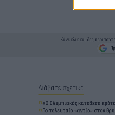
Κάνε κλικ και δες περισσότ
Διάβασε σχετικά
«Ο Ολυμπιακός κατέθεσε πρότα
Το τελευταίο «αντίο» στον θρυ