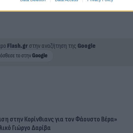
ερο
Flash.gr
στην αναζήτηση της
Google
ση στην Κορίνθιανς για τον Φάουστο Βέρα»
λικό Γιώργο Δαρίβα