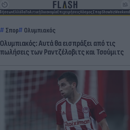
ιδήσεων
Ελλάδα
Πολιτική
Οικονομία
Επιχειρήσεις
Κόσμος
Σπορ
Showbiz
Weekend
Σπορ
Ολυμπιακός
Ολυμπιακός: Αυτά θα εισπράξει από τις
πωλήσεις των Ραντζέλοβιτς και Τσούμιτς