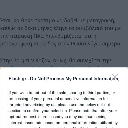
Έτσι, κρίθηκε σκόπιμο να δοθεί με μεταγραφή,
καθώς σε δέκα μήνες έληγε το συμβόλαιό του με
την πειραϊκή ΠΑΕ. Υπενθυμίζεται, ότι η
μεταγραφική περίοδος στην Ρωσία λήγει σήμερα.
Στην Ρούμπιν Καζάν, όμως, θα συνεχίσει την
καριέρα του ένας ακόμη πρώην ερυθρόλευκος
ποδοσφαιριστής, ο Νίκολα Τσούμιτς ο οποίος
Flash.gr -
Do Not Process My Personal Information
βρίσκεται ήδη στη Ρωσία και θα υπογράψει
τετραετές συμβόλαιο συνεργασίας.
If you wish to opt-out of the sale, sharing to third parties, or
processing of your personal or sensitive information for
targeted advertising by us, please use the below opt-out
section to confirm your selection. Please note that after your
opt-out request is processed you may continue seeing
interest-based ads based on personal information utilized by