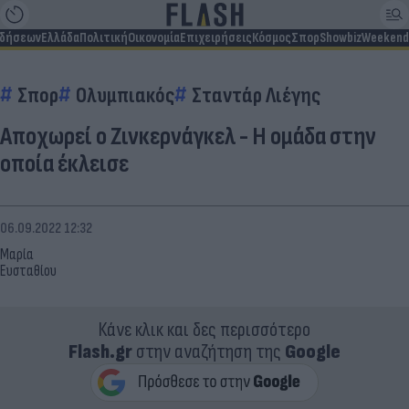
ιδήσεων
Ελλάδα
Πολιτική
Οικονομία
Επιχειρήσεις
Κόσμος
Σπορ
Showbiz
Weekend
Σπορ
Ολυμπιακός
Σταντάρ Λιέγης
Αποχωρεί ο Ζινκερνάγκελ - Η ομάδα στην
οποία έκλεισε
06.09.2022 12:32
Μαρία
Ευσταθίου
Κάνε κλικ και δες περισσότερο
Flash.gr
στην αναζήτηση της
Google