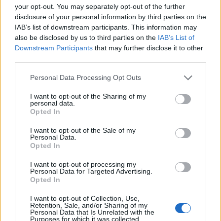
your opt-out. You may separately opt-out of the further
disclosure of your personal information by third parties on the
Αξίζει να σημειωθεί ο Ζινκερνάγκελ, ο οποίος
IAB’s list of downstream participants. This information may
πέτυχε δύο γκολ σε επτά συμμετοχές με τον
also be disclosed by us to third parties on the
IAB’s List of
Downstream Participants
that may further disclose it to other
Ολυμπιακό, δεν συμπεριλήφθηκε στην λίστα του
third parties.
Κάρλος Κορμπεράν για τα παιχνίδια του UEFA
Please note that this website/app uses one or more Google
Europa League.
Personal Data Processing Opt Outs
services and may gather and store information including but
not limited to your visit or usage behaviour. You may click to
I want to opt-out of the Sharing of my
personal data.
grant or deny consent to Google and its third-party tags to
Opted In
use your data for below specified purposes in below Google
consent section.
I want to opt-out of the Sale of my
Personal Data.
Opted In
I want to opt-out of processing my
Personal Data for Targeted Advertising.
Opted In
I want to opt-out of Collection, Use,
Retention, Sale, and/or Sharing of my
Personal Data that Is Unrelated with the
Purposes for which it was collected.