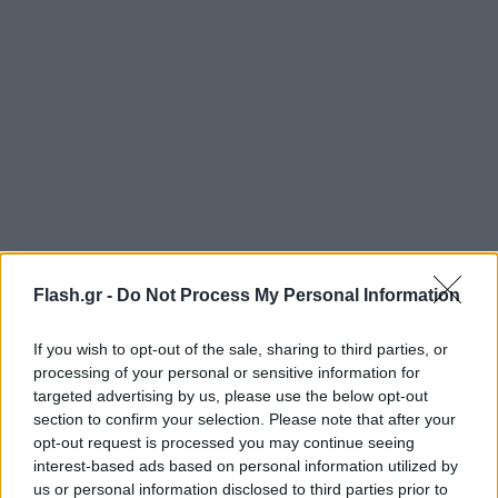
Flash.gr -
Do Not Process My Personal Information
Από την πλευρά του ο ποδοσφαιριστής βλέπει με
If you wish to opt-out of the sale, sharing to third parties, or
"καλό μάτι" την προοπτική του δανεισμού του στην
processing of your personal or sensitive information for
Σταντάρ καθώς θα μπορέσει να εξασφαλίσει χρόνο
targeted advertising by us, please use the below opt-out
section to confirm your selection. Please note that after your
συμμετοχής κάτι που στον Ολυμπιακό δεν
opt-out request is processed you may continue seeing
φαινόταν πιθανό μετά την έλευση τόσο του Πεπ
interest-based ads based on personal information utilized by
Μπιέλ όσο και του Τζος Μπόουλερ.
us or personal information disclosed to third parties prior to