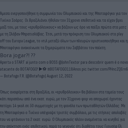
Άμεσα ενεργοποιήθηκε η συμφωνία του Ολυμπιακού και της Μποταφόγκο για τον
Τικίνιο Σοάρες. Οι Βραζιλιάνοι ήθελαν τον 31χρονο επιθετικό και τα είχαν βρει
μαζί του, με τους «ερυθρόλευκους» να βάζουν ως όρο να παίξει πρώτα στα ματς
με τη Σλόβαν Μπρατισλάβας. Έτσι, μετά την πρόκριση του Ολυμπιακού στα play
off του Europa League, το ντιλ μεταξύ όλων των πλευρών οριστικοποιήθηκε και η
Μποταφόγκο ανακοίνωσε τα ξημερώματα του Σαββάτου τον παίκτη.
Bora jogar?! ??
Aperta o START aí junto com o BOSS
@JohnTextor
para descobrir quem é o novo
atacante do BOTAFOGO! ▶️⚽️
#BOTAFOGO118Anos
pic.twitter.com/PHncZQErn6
— Botafogo F.R. (@Botafogo)
August 12, 2022
Όπως αναφέρεται στη Βραζιλία, οι «ερυθρόλευκοι» θα βάλουν στα ταμεία τους
κάτι παραπάνω από ένα εκατ. ευρώ, με τον 31χρονο φορ να αποχωρεί έχοντας
πετύχει 14 γκολ σε 50 συμμετοχές με τη φανέλα των πρωταθλητών Ελλάδας. Με
τη Μποταφόγκο ο Τικίνιο υπέγραψε τριετές συμβόλαιο, με τις ετήσιες απολαβές
του να φτάνουν τα 2 εκατ. ευρώ. Ο Ολυμπιακός πλέον αναμένεται να κινηθεί για
την απόκτηση ενός επιθετικού, παρά το γεγονός ότι διαθέτει τους Γιουσέφ Ελ