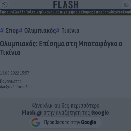
ιδήσεων
Ελλάδα
Πολιτική
Οικονομία
Επιχειρήσεις
Κόσμος
Σπορ
Showbiz
Weekend
Σπορ
Ολυμπιακός
Τικίνιο
Ολυμπιακός: Επίσημα στη Μποταφόγκο ο
Τικίνιο
13.08.2022 15:57
Παναγιώτης
Αλεξανδρόπουλος
Κάνε κλικ και δες περισσότερο
Flash.gr
στην αναζήτηση της
Google