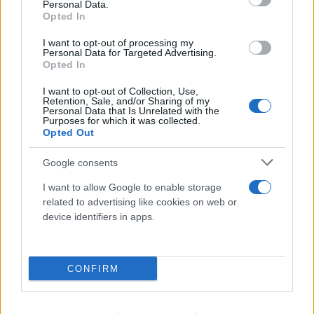
Personal Data.
Opted In
I want to opt-out of processing my
Συνεχίζεται η μεγάλη έξοδος από την Αθήνα:
Personal Data for Targeted Advertising.
«Βουλιάζουν» τα λιμάνια - Πληρότητες 100%
Opted In
στα πλοία
I want to opt-out of Collection, Use,
Retention, Sale, and/or Sharing of my
08.08.2026
Personal Data that Is Unrelated with the
Purposes for which it was collected.
Opted Out
Google consents
I want to allow Google to enable storage
related to advertising like cookies on web or
device identifiers in apps.
CONFIRM