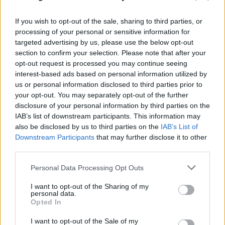
If you wish to opt-out of the sale, sharing to third parties, or
processing of your personal or sensitive information for
targeted advertising by us, please use the below opt-out
section to confirm your selection. Please note that after your
opt-out request is processed you may continue seeing
Νέο Χωροταξικό για τον Τουρισμό: Ο χάρτης
interest-based ads based on personal information utilized by
επενδύσεων, οι περιοχές «υπό πίεση» και οι νέοι
us or personal information disclosed to third parties prior to
κανόνες
your opt-out. You may separately opt-out of the further
disclosure of your personal information by third parties on the
08.08.2026
IAB’s list of downstream participants. This information may
also be disclosed by us to third parties on the
IAB’s List of
Downstream Participants
that may further disclose it to other
third parties.
Please note that this website/app uses one or more Google
Personal Data Processing Opt Outs
services and may gather and store information including but
not limited to your visit or usage behaviour. You may click to
I want to opt-out of the Sharing of my
personal data.
grant or deny consent to Google and its third-party tags to
Opted In
use your data for below specified purposes in below Google
consent section.
I want to opt-out of the Sale of my