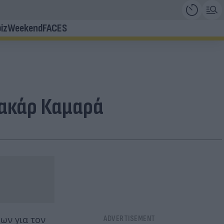
iz
Weekend
FACES
πακάρ Καμαρά
ων για τον