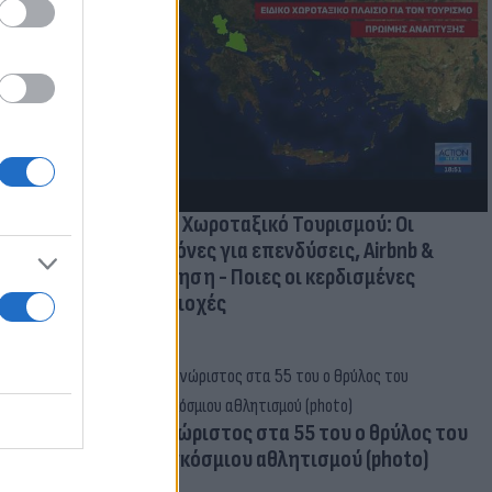
οικίδια! Οι
 στις
τικών ειδών
Νέο Χωροταξικό Τουρισμού: Οι
κανόνες για επενδύσεις, Airbnb &
δόμηση - Ποιες οι κερδισμένες
περιοχές
Aγνώριστος στα 55 του ο θρύλος του
παγκόσμιου αθλητισμού (photo)