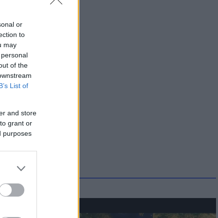
sonal or
ection to
ou may
 personal
out of the
 downstream
B’s List of
er and store
to grant or
ed purposes