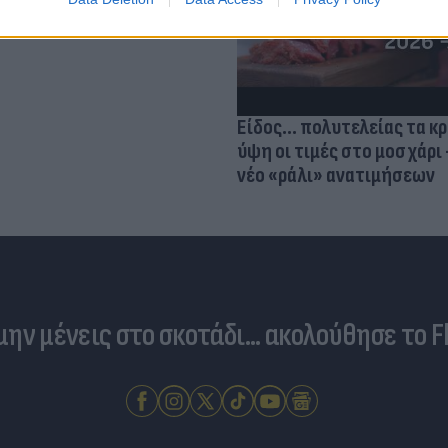
Είδος... πολυτελείας τα κ
ύψη οι τιμές στο μοσχάρι 
νέο «ράλι» ανατιμήσεων
 μην μένεις στο σκοτάδι... ακολούθησε το F