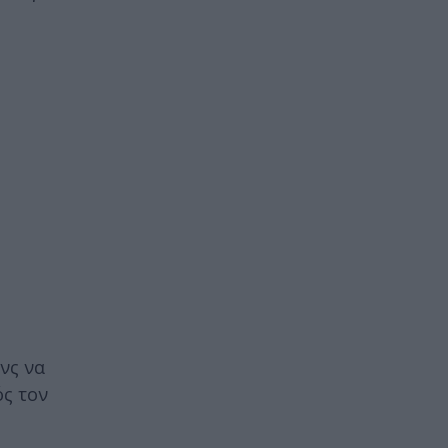
νς να
ός τον