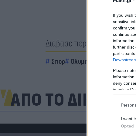
Flash.gr -
If you wish 
sensitive in
confirm you
continue se
Διάβασε περισσότερα
information 
further disc
participants
Σπορ
Ολυμπιακός
Downstream 
Please note
information 
deny consent
in below Go
ΑΠΟ ΤΟ ΔΙΚΤΥΟ
Persona
I want t
Opted 