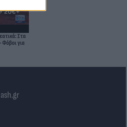
ρεατικά: Στα
- Φόβοι για
lash.gr