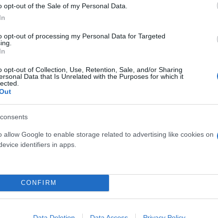
o opt-out of the Sale of my Personal Data.
δόξα, υπήρξε ένας
In
έπρεπε να δώσει μια
Και οι μαϊμούδες έχουν κατ
για τον γιο του
επιστήμονες ρίχνουν φως
to opt-out of processing my Personal Data for Targeted
ing.
"φιλίες" μεταξύ διαφορε
In
o opt-out of Collection, Use, Retention, Sale, and/or Sharing
ersonal Data that Is Unrelated with the Purposes for which it
lected.
Out
consents
o allow Google to enable storage related to advertising like cookies on
evice identifiers in apps.
CONFIRM
τίνια: 3,5 φορές
 ο κίνδυνος σοβαρής
ς κάκωσης
Data Deletion
Data Access
Privacy Policy