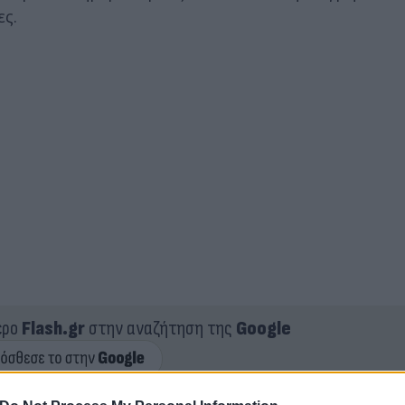
ες.
ερο
Flash.gr
στην αναζήτηση της
Google