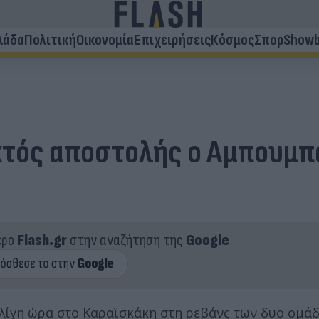
λάδα
Πολιτική
Οικονομία
Επιχειρήσεις
Κόσμος
Σπορ
Showb
 εκτός αποστολής ο Αμπουμ
ερο
Flash.gr
στην αναζήτηση της
Google
λίγη ώρα στο Καραϊσκάκη στη ρεβάνς των δυο ομάδ