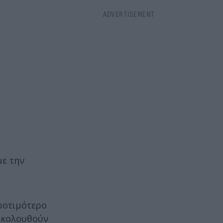
με την
προτιμότερο
 ακολουθούν