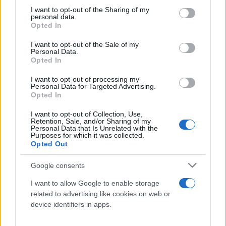
not limited to your visit or usage behaviour. You may click to
I want to opt-out of the Sharing of my
personal data.
grant or deny consent to Google and its third-party tags to
Opted In
use your data for below specified purposes in below Google
consent section.
I want to opt-out of the Sale of my
Personal Data.
Opted In
I want to opt-out of processing my
Personal Data for Targeted Advertising.
Opted In
I want to opt-out of Collection, Use,
Retention, Sale, and/or Sharing of my
Personal Data that Is Unrelated with the
Purposes for which it was collected.
Opted Out
https://youtu.be/QTm1qDFsN7I
Google consents
I want to allow Google to enable storage
Πως παρατάχθηκαν οι δύο ομάδες
related to advertising like cookies on web or
device identifiers in apps.
Με 4-3-3 παρέταξε τον Ολυμπιακό ο Πέδρο