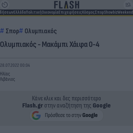
ιδήσεων
Ελλάδα
Πολιτική
Οικονομία
Επιχειρήσεις
Κόσμος
Σπορ
Showbiz
Weekend
Σπορ
Ολυμπιακός
Ολυμπιακός - Μακάμπι Χάιφα 0-4
28.07.2022 00:04
Ηλίας
Λιβάνιος
Κάνε κλικ και δες περισσότερο
Flash.gr
στην αναζήτηση της
Google