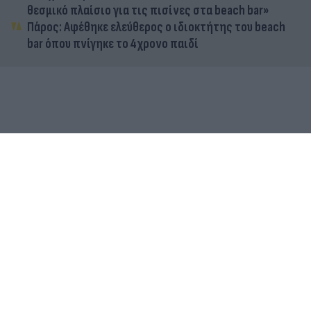
θεσμικό πλαίσιο για τις πισίνες στα beach bar»
Πάρος: Αφέθηκε ελεύθερος ο ιδιοκτήτης του beach
bar όπου πνίγηκε το 4χρονο παιδί