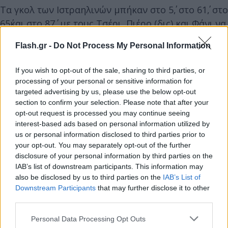
Τα γκολ των Ιστραηλινών μπήκαν στο 5΄, στο 61΄, στο
65΄και στο 87΄, με τους Τσέρι, Πιέρο (δις) και Φάνι να
χρίζονται σκόρερ.
Flash.gr -
Do Not Process My Personal Information
If you wish to opt-out of the sale, sharing to third parties, or
processing of your personal or sensitive information for
targeted advertising by us, please use the below opt-out
section to confirm your selection. Please note that after your
opt-out request is processed you may continue seeing
interest-based ads based on personal information utilized by
us or personal information disclosed to third parties prior to
your opt-out. You may separately opt-out of the further
disclosure of your personal information by third parties on the
IAB’s list of downstream participants. This information may
also be disclosed by us to third parties on the
IAB’s List of
Downstream Participants
that may further disclose it to other
third parties.
Please note that this website/app uses one or more Google
Personal Data Processing Opt Outs
services and may gather and store information including but