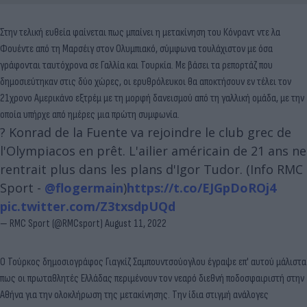
Στην τελική ευθεία φαίνεται πως μπαίνει η μετακίνηση του Κόνραντ ντε λα
Φουέντε από τη Μαρσέιγ στον Ολυμπιακό, σύμφωνα τουλάχιστον με όσα
γράφονται ταυτόχρονα σε Γαλλία και Τουρκία. Με βάσει τα ρεπορτάζ που
δημοσιεύτηκαν στις δύο χώρες, οι ερυθρόλευκοι θα αποκτήσουν εν τέλει τον
21χρονο Αμερικάνο εξτρέμ με τη μορφή δανεισμού από τη γαλλική ομάδα, με την
οποία υπήρχε από ημέρες μια πρώτη συμφωνία.
? Konrad de la Fuente va rejoindre le club grec de
l'Olympiacos en prêt. L'ailier américain de 21 ans ne
rentrait plus dans les plans d'Igor Tudor. (Info RMC
Sport -
@flogermain
)
https://t.co/EJGpDoROj4
pic.twitter.com/Z3txsdpUQd
— RMC Sport (@RMCsport)
August 11, 2022
Ο Τούρκος δημοσιογράφος Γιαγκίζ Σαμπουντσούογλου έγραψε επ' αυτού μάλιστα
πως οι πρωταθλητές Ελλάδας περιμένουν τον νεαρό διεθνή ποδοσφαιριστή στην
Αθήνα για την ολοκλήρωση της μετακίνησης. Την ίδια στιγμή ανάλογες