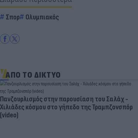
Σπορ
Ολυμπιακός
ΑΠΟ ΤΟ ΔΙΚΤΥΟ
«Στην pole position για Κωνσταντέλια η
Ντόρτμουντ»