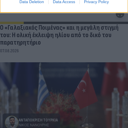
Data Deletion
Data Access
Privacy Policy
Ο «Γαλαξιακός Ποιμένας» και η μεγάλη στιγμή
του: Η ολική έκλειψη ηλίου από το δικό του
παρατηρητήριο
07.08.2026
ΑΝΤΑΠΟΚΡΙΣΗ ΤΟΥΡΚΙΑ
ΝΊΚΟΣ ΝΑΝΟΎΡΗΣ