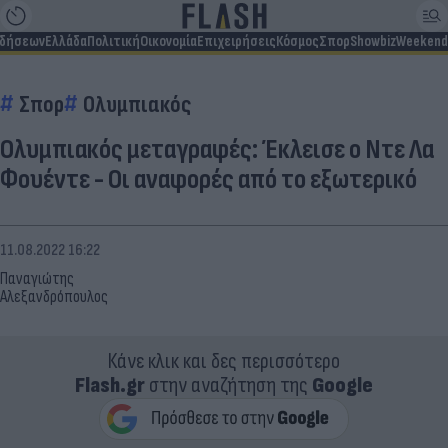
ιδήσεων
Ελλάδα
Πολιτική
Οικονομία
Επιχειρήσεις
Κόσμος
Σπορ
Showbiz
Weekend
Σπορ
Ολυμπιακός
Ολυμπιακός μεταγραφές: Έκλεισε ο Ντε Λα
Φουέντε - Oι αναφορές από το εξωτερικό
11.08.2022 16:22
Παναγιώτης
Αλεξανδρόπουλος
Κάνε κλικ και δες περισσότερο
Flash.gr
στην αναζήτηση της
Google