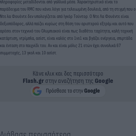
πληροφορίες μεταδίδονται από γαλλικά μέσα. Χαρακτηριστικό είναι το
παράδειγμα του RMC που κάνει λόγο για τελειωμένη δουλειά, από τη στιγμή που ο
Ντε λα Φουέντε δεν υπολογίζεται από Ιγκόρ Τούντορ. Ο Ντε Λα Φουέντε είναι
δεξιοπόδαρος, αλλά παίζει κυρίως στη θέση του αριστερού εξτρέμ και αυτό που
αρέσει στον τεχνικό του Ολυμπιακού είναι πως διαθέτει ταχύτητα, καλή τεχνική
κατάρτιση, ντρίμπλα, ασίστ, είναι καλός στο 1vs1 και βγάζει ενέργεια, σπιρτάδα
και ένταση στο παιχνίδι του. Αν και είναι μόλις 21 ετών έχει συνολικά 67
συμμετοχές, 13 γκολ και 10 ασίστ.
Κάνε κλικ και δες περισσότερο
Flash.gr
στην αναζήτηση της
Google
Διάβασε περισσότερα