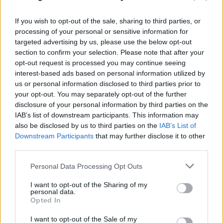
If you wish to opt-out of the sale, sharing to third parties, or
processing of your personal or sensitive information for
targeted advertising by us, please use the below opt-out
section to confirm your selection. Please note that after your
opt-out request is processed you may continue seeing
interest-based ads based on personal information utilized by
us or personal information disclosed to third parties prior to
your opt-out. You may separately opt-out of the further
disclosure of your personal information by third parties on the
IAB’s list of downstream participants. This information may
Τρομακτική ανάλυση για τη φωτιά στην
also be disclosed by us to third parties on the
IAB’s List of
Αττικοβοιωτία: Απελευθέρωσε ενέργεια 6
Downstream Participants
that may further disclose it to other
ατομικών βομβών Χιροσίμα
third parties.
07.08.2026
Please note that this website/app uses one or more Google
Personal Data Processing Opt Outs
services and may gather and store information including but
not limited to your visit or usage behaviour. You may click to
I want to opt-out of the Sharing of my
personal data.
grant or deny consent to Google and its third-party tags to
Opted In
use your data for below specified purposes in below Google
consent section.
I want to opt-out of the Sale of my