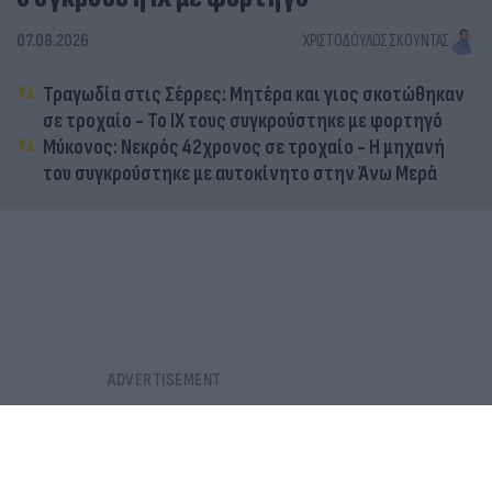
07.08.2026
ΧΡΙΣΤΌΔΟΥΛΟΣ ΣΚΟΎΝΤΑΣ
Τραγωδία στις Σέρρες: Μητέρα και γιος σκοτώθηκαν
σε τροχαίο - Το ΙΧ τους συγκρούστηκε με φορτηγό
Μύκονος: Νεκρός 42χρονος σε τροχαίο - Η μηχανή
του συγκρούστηκε με αυτοκίνητο στην Άνω Μερά