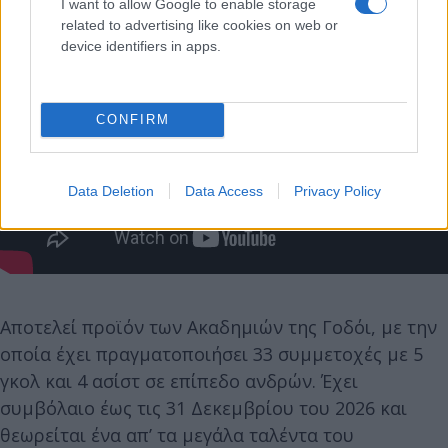
I want to allow Google to enable storage
related to advertising like cookies on web or
device identifiers in apps.
CONFIRM
Data Deletion
Data Access
Privacy Policy
Αποτελεί προϊόν των Ακαδημιών της Γοδόι, με την
οποία έχει πραγματοποιήσει 33 συμμετοχές με 5
γκολ και 4 ασίστ σε επίπεδο ανδρών. Έχει
συμβόλαιο έως τις 31 Δεκεμβρίου του 2026 και
θεωρείται ένα απ’ τα μεγάλα ταλέντα του