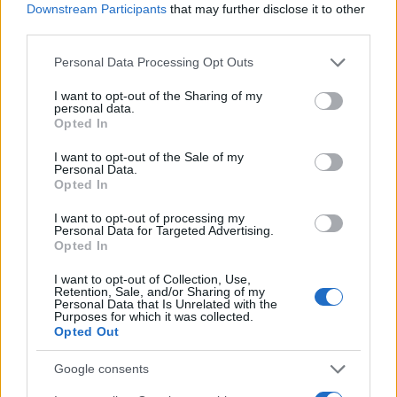
Downstream Participants
that may further disclose it to other
third parties.
Please note that this website/app uses one or more Google
Personal Data Processing Opt Outs
services and may gather and store information including but
not limited to your visit or usage behaviour. You may click to
I want to opt-out of the Sharing of my
personal data.
grant or deny consent to Google and its third-party tags to
Opted In
use your data for below specified purposes in below Google
consent section.
I want to opt-out of the Sale of my
Personal Data.
Opted In
I want to opt-out of processing my
Personal Data for Targeted Advertising.
Opted In
I want to opt-out of Collection, Use,
Retention, Sale, and/or Sharing of my
Personal Data that Is Unrelated with the
Purposes for which it was collected.
Opted Out
Google consents