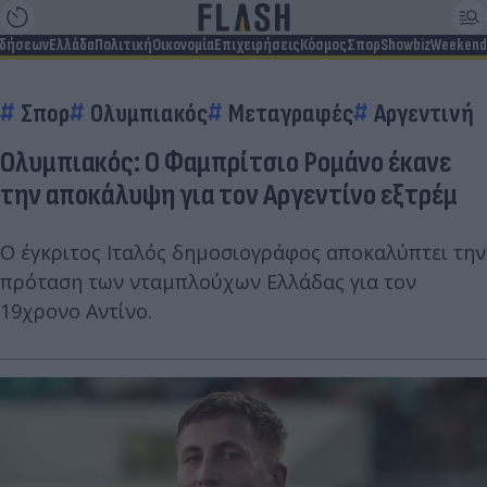
ιδήσεων
Ελλάδα
Πολιτική
Οικονομία
Επιχειρήσεις
Κόσμος
Σπορ
Showbiz
Weekend
Σπορ
Ολυμπιακός
Μεταγραφές
Αργεντινή
Ολυμπιακός: Ο Φαμπρίτσιο Ρομάνο έκανε
την αποκάλυψη για τον Αργεντίνο εξτρέμ
Ο έγκριτος Ιταλός δημοσιογράφος αποκαλύπτει την
πρόταση των νταμπλούχων Ελλάδας για τον
19χρονο Αντίνο.