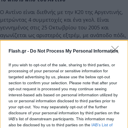
Ο Αντίνο είναι διεθνής με την Κ20 της Αργεντινής,
μετρώντας 4 συμμετοχές και ένα γκολ. Είναι
γεννημένος στις 25 Οκτωβρίου του 2005 και
αγωνίζεται ως αριστερός εξτρέμ, με ανάποδο πόδι,
το οποίο σημαίνει πως του αρέσει να συγκλίνει και
να εκτελεί με το δεξί.
Flash.gr -
Do Not Process My Personal Information
If you wish to opt-out of the sale, sharing to third parties, or
processing of your personal or sensitive information for
targeted advertising by us, please use the below opt-out
section to confirm your selection. Please note that after your
opt-out request is processed you may continue seeing
interest-based ads based on personal information utilized by
us or personal information disclosed to third parties prior to
your opt-out. You may separately opt-out of the further
disclosure of your personal information by third parties on the
IAB’s list of downstream participants. This information may
also be disclosed by us to third parties on the
IAB’s List of