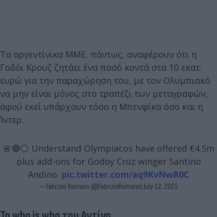
Τα αργεντίνικα ΜΜΕ, πάντως, αναφέρουν ότι η
Γοδόι Κρουζ ζητάει ένα ποσό κοντά στα 10 εκατ.
ευρώ για την παραχώρηση του, με τον Ολυμπιακό
να μην είναι μόνος στο τραπέζι των μεταγραφών,
αφού εκεί υπάρχουν τόσο η Μπενφίκα όσο και η
Ίντερ.
🚨🔴⚪️ Understand Olympiacos have offered €4.5m
plus add-ons for Godoy Cruz winger Santino
Andino.
pic.twitter.com/aq9KvNwR0C
— Fabrizio Romano (@FabrizioRomano)
July 12, 2025
Το who is who του Αντίνο