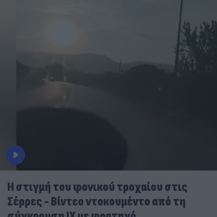
Η στιγμή του φονικού τροχαίου στις
Σέρρες - Βίντεο ντοκουμέντο από τη
σύγκρουση ΙΧ με φορτηγό