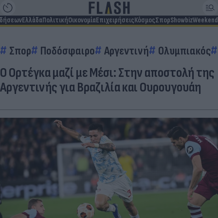
ιδήσεων
Ελλάδα
Πολιτική
Οικονομία
Επιχειρήσεις
Κόσμος
Σπορ
Showbiz
Weekend
Σπορ
Ποδόσφαιρο
Αργεντινή
Ολυμπιακός
Ο Ορτέγκα μαζί με Μέσι: Στην αποστολή της
Αργεντινής για Βραζιλία και Ουρουγουάη