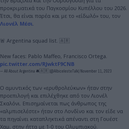
την Βραζιλία και την Ουρουγουάη για τα
προκριματικά του Παγκοσμίου Κυπέλλου του 2026.
Έτσι, θα είναι παρέα και με το «είδωλό» του, τον
Λιονέλ Μέσι
.
🚨 Argentina squad list. 🇦🇷
New faces: Pablo Maffeo, Francisco Ortega.
pic.twitter.com/RJwktF9CNB
— All About Argentina 🛎🇦🇷 (@AlbicelesteTalk)
November 11, 2023
Ο αμυντικός των «ερυθρολεύκων» ήταν στην
προεπιλογή και επιλέχθηκε από τον Λιονέλ
Σκαλόνι. Επισημαίνεται πως άνθρωπος της
«αλμπισελέστε» ήταν στο Λονδίνο και τον είδε να
τα πηγαίνει καταπληκτικά απέναντι στη Γουέστ
Χαμ, στην ήττα με 1-0 του Ολυμπιακού.