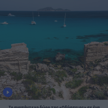
To αναπάντεχο δώρο της «Οδύσσειας» σε ένα