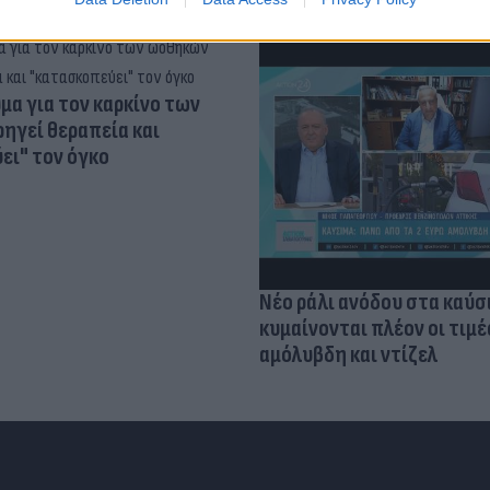
α για τον καρκίνο των
ηγεί θεραπεία και
ει" τον όγκο
Νέο ράλι ανόδου στα καύσ
κυμαίνονται πλέον οι τιμέ
αμόλυβδη και ντίζελ