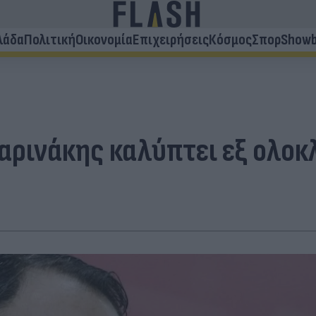
λάδα
Πολιτική
Οικονομία
Επιχειρήσεις
Κόσμος
Σπορ
Showb
αρινάκης καλύπτει εξ ολο