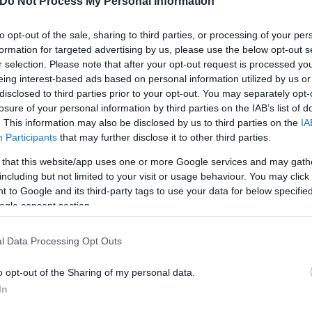
Do Not Process My Personal Information
 ΜΚ, που τότε ήταν στα 10 εκατ. ευρώ.
to opt-out of the sale, sharing to third parties, or processing of your per
formation for targeted advertising by us, please use the below opt-out s
ερο
Flash.gr
στην αναζήτηση της
Google
r selection. Please note that after your opt-out request is processed y
eing interest-based ads based on personal information utilized by us or
disclosed to third parties prior to your opt-out. You may separately opt-
losure of your personal information by third parties on the IAB’s list of
. This information may also be disclosed by us to third parties on the
IA
Participants
that may further disclose it to other third parties.
 that this website/app uses one or more Google services and may gath
including but not limited to your visit or usage behaviour. You may click 
 to Google and its third-party tags to use your data for below specifi
ogle consent section.
l Data Processing Opt Outs
o opt-out of the Sharing of my personal data.
In