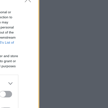
sonal or
ection to
ou may
 personal
out of the
 downstream
B’s List of
er and store
to grant or
ed purposes