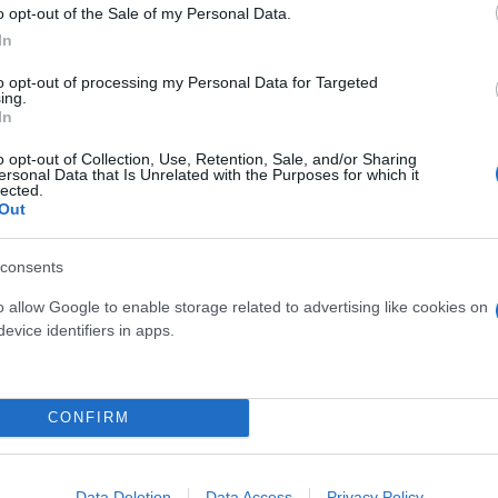
o opt-out of the Sale of my Personal Data.
In
to opt-out of processing my Personal Data for Targeted
ing.
In
o opt-out of Collection, Use, Retention, Sale, and/or Sharing
ersonal Data that Is Unrelated with the Purposes for which it
lected.
Out
osition για Κωνσταντέλια
τ»
Καλοκαιρινές διακοπές: Γι
consents
ελεύθερος χρόνος είναι α
για την ψυχική υγεία των
o allow Google to enable storage related to advertising like cookies on
evice identifiers in apps.
CONFIRM
Data Deletion
Data Access
Privacy Policy