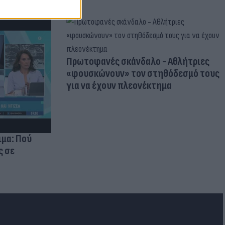
Πρωτοφανές σκάνδαλο - Aθλήτριες
«φουσκώνουν» τον στηθόδεσμό τους
για να έχουν πλεονέκτημα
ιμα: Πού
ς σε