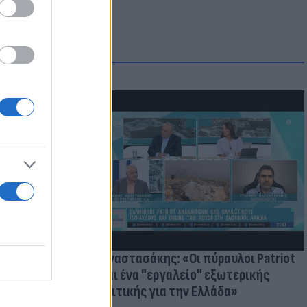
ατί ο
παραίτητος
 παιδιών
Γ. Αναστασάκης: «Οι πύραυλοι Patriot
είναι ένα "εργαλείο" εξωτερικής
πολιτικής για την Ελλάδα»