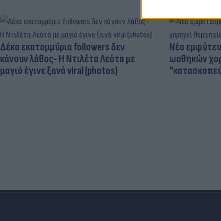
Δέκα εκατομμύρια followers δεν
Νέο εμφύτευμ
κάνουν λάθος- Η Ντιλέτα Λεότα με
ωοθηκών χορ
μαγιό έγινε ξανά viral (photos)
"κατασκοπεύ