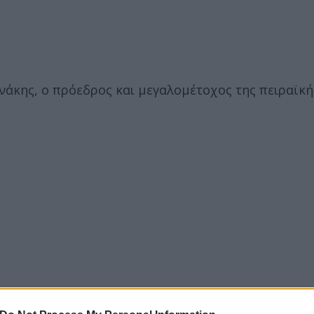
νάκης, ο πρόεδρος και μεγαλομέτοχος της πειραϊκή