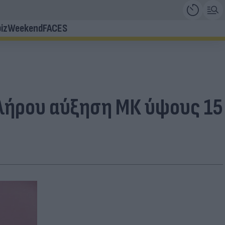
iz
Weekend
FACES
κλήρου αύξηση ΜΚ ύψους 15