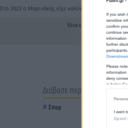
Flash.gr -
Στο 2022 ο Μαρινάκης είχε καλύψει και άλλη αύξηση
If you wish 
sensitive in
Κάνε κλικ και δες περισσότ
confirm you
continue se
information 
further disc
participants
Downstream 
Please note
information 
deny consent
in below Go
Διάβασε περισσότερα
Persona
Σπορ
I want t
Opted 