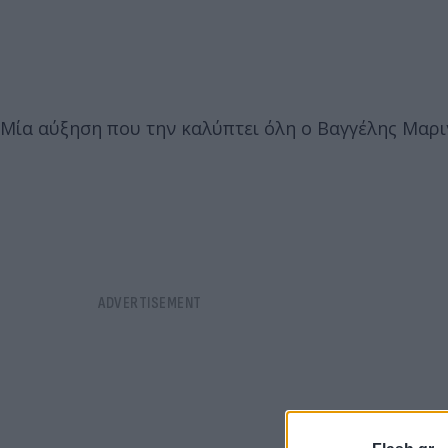
Μία αύξηση που την καλύπτει όλη ο Βαγγέλης Μαρι