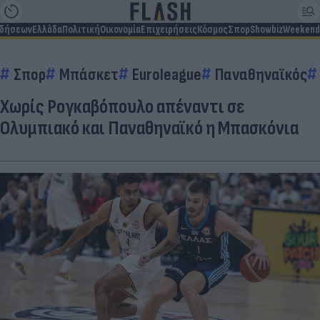
ιδήσεων
Ελλάδα
Πολιτική
Οικονομία
Επιχειρήσεις
Κόσμος
Σπορ
Showbiz
Weekend
Σπορ
Μπάσκετ
Euroleague
Παναθηναϊκός
Χωρίς Ρογκαβόπουλο απέναντι σε
Ολυμπιακό και Παναθηναϊκό η Μπασκόνια