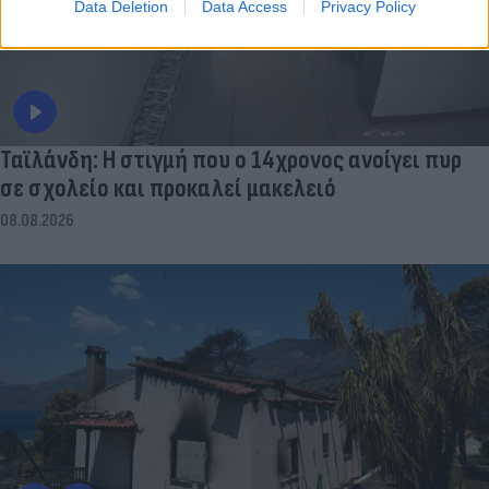
Data Deletion
Data Access
Privacy Policy
Ταϊλάνδη: Η στιγμή που ο 14χρονος ανοίγει πυρ
σε σχολείο και προκαλεί μακελειό
08.08.2026