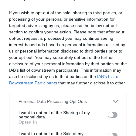
If you wish to opt-out of the sale, sharing to third parties, or
processing of your personal or sensitive information for
targeted advertising by us, please use the below opt-out
section to confirm your selection. Please note that after your
opt-out request is processed you may continue seeing
interest-based ads based on personal information utilized by
us or personal information disclosed to third parties prior to
your opt-out. You may separately opt-out of the further
disclosure of your personal information by third parties on the
IAB’s list of downstream participants. This information may
also be disclosed by us to third parties on the
IAB’s List of
Downstream Participants
that may further disclose it to other
third parties.
Please note that this website/app uses one or more Google
Personal Data Processing Opt Outs
services and may gather and store information including but
Σε επιφυλακή ο κρατικός μηχανισμός για
not limited to your visit or usage behaviour. You may click to
I want to opt-out of the Sharing of my
personal data.
νέο κύμα ισχυρών ανέμων - Συνεδρίασε η
grant or deny consent to Google and its third-party tags to
Opted In
use your data for below specified purposes in below Google
Επιτροπή Κινδύνου
consent section.
I want to opt-out of the Sale of my