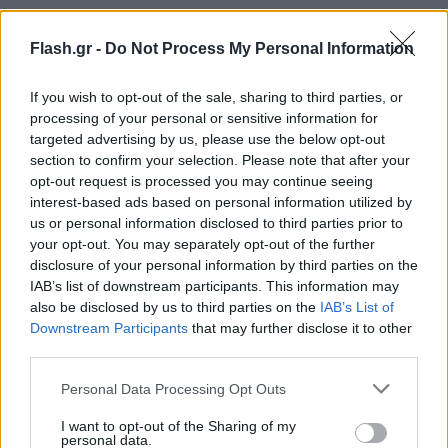
Flash.gr -
Do Not Process My Personal Information
If you wish to opt-out of the sale, sharing to third parties, or
processing of your personal or sensitive information for
targeted advertising by us, please use the below opt-out
section to confirm your selection. Please note that after your
opt-out request is processed you may continue seeing
interest-based ads based on personal information utilized by
us or personal information disclosed to third parties prior to
your opt-out. You may separately opt-out of the further
disclosure of your personal information by third parties on the
IAB’s list of downstream participants. This information may
also be disclosed by us to third parties on the
IAB’s List of
Τι αναφέρει η επιστολή
Downstream Participants
that may further disclose it to other
third parties.
Η επιστολή του κ. Βρούτση προς τους ιδιοκτήτες
των δύο ΚΑΕ, σύμφωνα με το υφυπουργείο
Please note that this website/app uses one or more Google
Personal Data Processing Opt Outs
services and may gather and store information including but
Αθλητισμού, αναφέρει τα εξής:
not limited to your visit or usage behaviour. You may click to
I want to opt-out of the Sharing of my
personal data.
grant or deny consent to Google and its third-party tags to