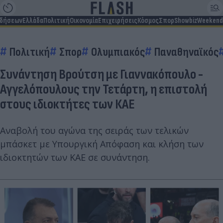
ιδήσεων
Ελλάδα
Πολιτική
Οικονομία
Επιχειρήσεις
Κόσμος
Σπορ
Showbiz
Weekend
Πολιτική
Σπορ
Ολυμπιακός
Παναθηναϊκός
Συνάντηση Βρούτση με Γιαννακόπουλο -
Αγγελόπουλους την Τετάρτη, η επιστολή
στους ιδιοκτήτες των ΚΑΕ
Αναβολή του αγώνα της σειράς των τελικών
μπάσκετ με Υπουργική Απόφαση και κλήση των
ιδιοκτητών των ΚΑΕ σε συνάντηση.