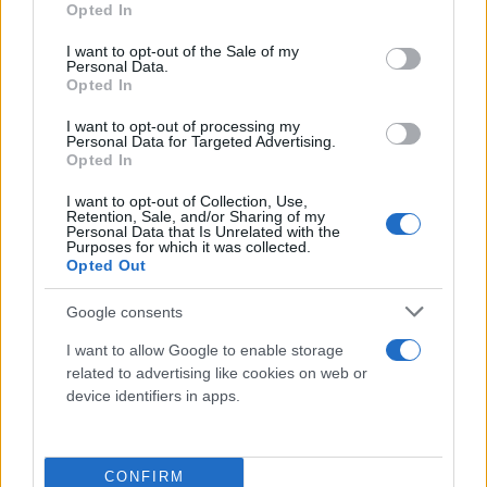
Opted In
use your data for below specified purposes in below Google
«Σε συνέχεια της αναβολής του αγώνα μπάσκετ
consent section.
I want to opt-out of the Sale of my
Παναθηναϊκός – Ολυμπιακός, της 4ης Ιουνίου,
Personal Data.
εξαιτίας των θλιβερών γεγονότων που
Opted In
διαδραματίστηκαν κατά τη διάρκεια της
I want to opt-out of processing my
αναμέτρησης Ολυμπιακός – Παναθηναϊκός (της 1ης
Personal Data for Targeted Advertising.
Opted In
Ιουνίου) στο Στάδιο Ειρήνης και Φιλίας, σας καλώ
σε κοινή συνάντηση στο γραφείο μου, στο
I want to opt-out of Collection, Use,
Retention, Sale, and/or Sharing of my
Υπουργείο Αθλητισμού. Η Κυβέρνηση οφείλει –και
Personal Data that Is Unrelated with the
Purposes for which it was collected.
είναι αποφασισμένη– να διαφυλάξει την ομαλή και
Opted Out
ασφαλή διεξαγωγή των αθλητικών διοργανώσεων,
Google consents
την εύρυθμη λειτουργία των θεσμών, την κοινωνική
συνοχή και πρωτίστως την ασφάλεια των πολιτών.
I want to allow Google to enable storage
related to advertising like cookies on web or
device identifiers in apps.
Κάθε μορφή παρότρυνσης, ανοχής ή συγκάλυψης
της βίας, από δημόσιες τοποθετήσεις και από
πράξεις και παραλείψεις, δεν γίνεται αποδεκτή. Η
CONFIRM