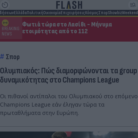
ιδήσεων
Ελλάδα
Πολιτική
Οικονομία
Επιχειρήσεις
Κόσμος
Σπορ
Showbiz
Weekend
Φωτιά τώρα στο Λασίθι - Μήνυμα
BREAKING
ετοιμότητας από το 112
NEWS
Σπορ
Ολυμπιακός: Πώς διαμορφώνονται τα group
δυναμικότητας στο Champions League
Οι πιθανοί αντίπαλοι του Ολυμπιακού στο επόμενο
Champions League εάν έληγαν τώρα τα
πρωταθλήματα στην Ευρώπη.