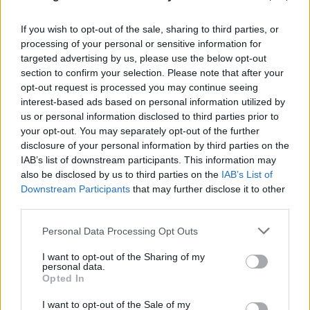
If you wish to opt-out of the sale, sharing to third parties, or
processing of your personal or sensitive information for
Υπόθεση Marfin: Επιστρέφει στην Ελλάδα η
targeted advertising by us, please use the below opt-out
section to confirm your selection. Please note that after your
46χρονη - Πότε θα οδηγηθεί στον εισαγγελέα
opt-out request is processed you may continue seeing
06.08.2026
interest-based ads based on personal information utilized by
us or personal information disclosed to third parties prior to
your opt-out. You may separately opt-out of the further
disclosure of your personal information by third parties on the
IAB’s list of downstream participants. This information may
also be disclosed by us to third parties on the
IAB’s List of
Downstream Participants
that may further disclose it to other
third parties.
Please note that this website/app uses one or more Google
Personal Data Processing Opt Outs
services and may gather and store information including but
not limited to your visit or usage behaviour. You may click to
I want to opt-out of the Sharing of my
personal data.
grant or deny consent to Google and its third-party tags to
Opted In
use your data for below specified purposes in below Google
consent section.
I want to opt-out of the Sale of my
Αιγιάλεια: Στάχτες το όνειρο ζωής για οικογένεια