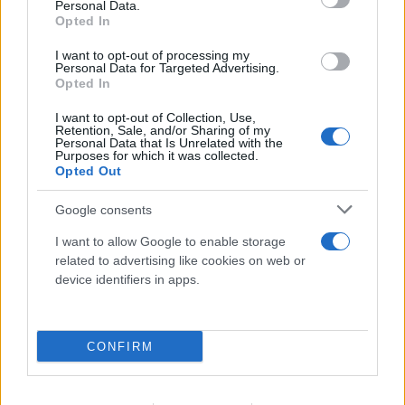
Personal Data.
Βρετανών - Κάηκε το σπίτι τους στη μεγάλη
Opted In
φωτιά
I want to opt-out of processing my
Personal Data for Targeted Advertising.
05.08.2026
Opted In
I want to opt-out of Collection, Use,
Retention, Sale, and/or Sharing of my
Personal Data that Is Unrelated with the
Purposes for which it was collected.
Opted Out
Google consents
I want to allow Google to enable storage
related to advertising like cookies on web or
device identifiers in apps.
«Να αποκαλυφθεί η αλήθεια»: Στη Δικαιοσύνη η
CONFIRM
οικογένεια του Έλληνα πιλότου που έχασε τη
ζωή του