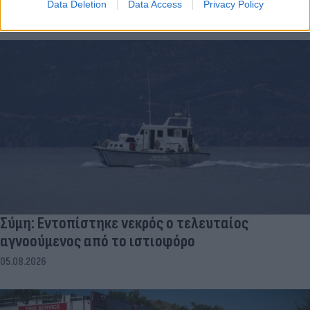
Data Deletion
Data Access
Privacy Policy
05.08.2026
Σύμη: Εντοπίστηκε νεκρός ο τελευταίος
αγνοούμενος από το ιστιοφόρο
05.08.2026