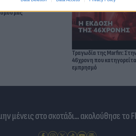
βιολογικού
σμού μας
Τραγωδία της Marfin: Στη
46χρονη που κατηγορείτα
εμπρησμό
 μην μένεις στο σκοτάδι... ακολούθησε το F