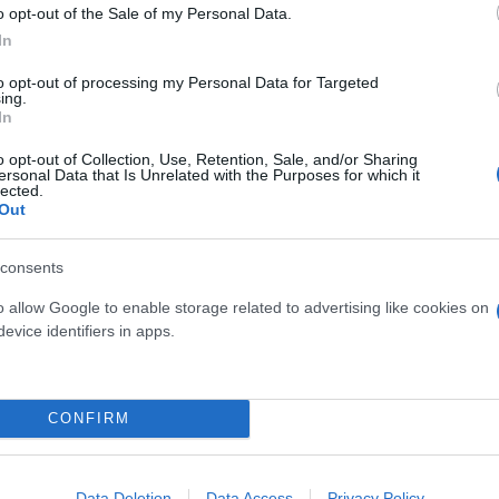
o opt-out of the Sale of my Personal Data.
In
to opt-out of processing my Personal Data for Targeted
ing.
Skin dysmorphia: Όταν η ε
In
«τέλειο» δέρμα αποτελεί
ός στην παρουσίαση του
ψυχικής υγείας
άδες κόσμου στο γήπεδο
o opt-out of Collection, Use, Retention, Sale, and/or Sharing
ersonal Data that Is Unrelated with the Purposes for which it
σπόρ (video)
lected.
Out
consents
o allow Google to enable storage related to advertising like cookies on
evice identifiers in apps.
CONFIRM
ίρνουμε το χαμένο βάρος;
Data Deletion
Data Access
Privacy Policy