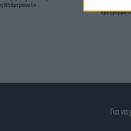
η Ντόρτμουντ»
Ο ρόλος του 
προγραμματι
Για να