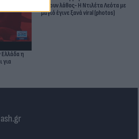
κάνουν λάθος- Η Ντιλέτα Λεότα με
μαγιό έγινε ξανά viral (photos)
ν Ελλάδα η
ι για
lash.gr