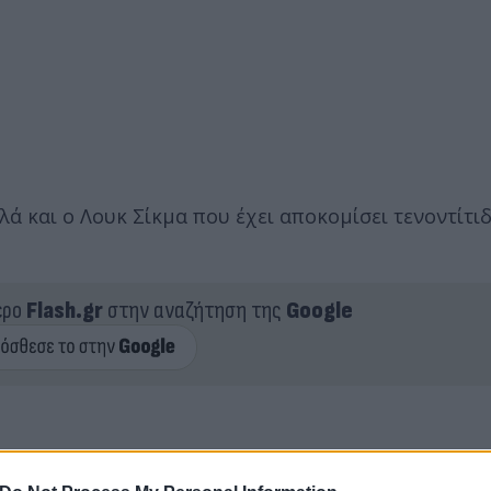
λλά και ο Λουκ Σίκμα που έχει αποκομίσει τενοντίτι
ερο
Flash.gr
στην αναζήτηση της
Google