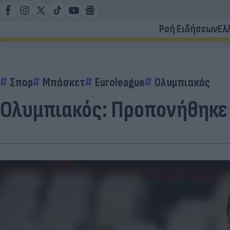
Ροή Ειδήσεων
Ελ
Σπορ
Μπάσκετ
Euroleague
Ολυμπιακός
Ολυμπιακός: Προπονήθηκε 