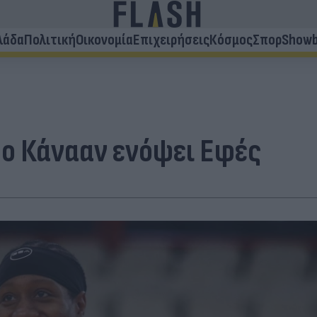
λάδα
Πολιτική
Οικονομία
Επιχειρήσεις
Κόσμος
Σπορ
Showb
ο Κάνααν ενόψει Εφές