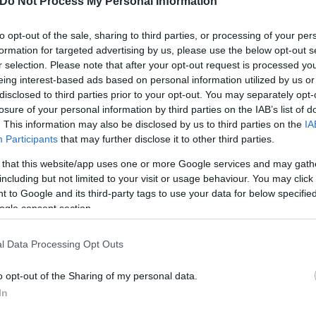
Do Not Process My Personal Information
to opt-out of the sale, sharing to third parties, or processing of your per
formation for targeted advertising by us, please use the below opt-out s
ια του Ολυμπιακού για το ντέρμπι με τον Παναθην
r selection. Please note that after your opt-out request is processed y
α παρέμβαση και ζητάει τιμωρία του Ολυμπιακού
eing interest-based ads based on personal information utilized by us or
disclosed to third parties prior to your opt-out. You may separately opt-
λία
losure of your personal information by third parties on the IAB’s list of
. This information may also be disclosed by us to third parties on the
IA
Participants
that may further disclose it to other third parties.
 that this website/app uses one or more Google services and may gath
including but not limited to your visit or usage behaviour. You may click 
Ολυμπιακός
 to Google and its third-party tags to use your data for below specifi
ogle consent section.
l Data Processing Opt Outs
o opt-out of the Sharing of my personal data.
In