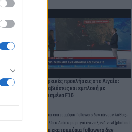
μμονή με το
 πρόβλημα
Τουρκικές προκλήσεις στο Αιγαίο:
Παραβιάσεις και εμπλοκή με
οπλισμένα F16
Δέκα εκατομμύρια followers δεν