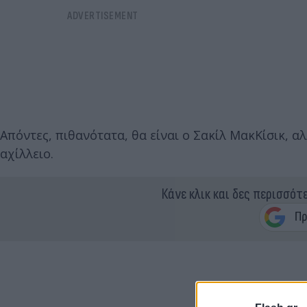
Απόντες, πιθανότατα, θα είναι ο Σακίλ ΜακΚίσικ, α
αχίλλειο.
Κάνε κλικ και δες περισσότ