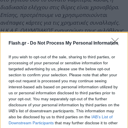
διαδικασία ελέγχου στις θύρες είναι χρονοβόρα.
Επίσης, προτρέπουμε να χρησιμοποιούνται
ανέπαφες κάρτες για τις χρηματικές συναλλαγές.
Η Κ.Α.Ε. ΟΛΥΜΠΙΑΚΟΣ ενημερώνει τους φιλάθλους
ότι, για την προστασία τους, να προμηθεύονται
Flash.gr -
Do Not Process My Personal Information
εισιτήρια μόνο μέσω των επίσημων καναλιών
πώλησης της Κ.Α.Ε. ΟΛΥΜΠΙΑΚΟΣ
If you wish to opt-out of the sale, sharing to third parties, or
processing of your personal or sensitive information for
Με βάση τον νέο Αθλητικό Νόμο π/ου ήδη είναι σε
targeted advertising by us, please use the below opt-out
section to confirm your selection. Please note that after your
ισχύ, η Κ.Α.Ε. ΟΛΥΜΠΙΑΚΟΣ ενημερώνει τους
opt-out request is processed you may continue seeing
φίλαθλους, ότι, για την αγορά κάθε εισιτηρίου με
interest-based ads based on personal information utilized by
οποιαδήποτε τρόπο (internet, εκδοτήρια, τηλ.
us or personal information disclosed to third parties prior to
κέντρο κλπ.) είναι απαραίτητα τα εξής στοιχεία: το
your opt-out. You may separately opt-out of the further
disclosure of your personal information by third parties on the
ονοματεπώνυμο του κατόχου, ο αριθμός ΑΜΚΑ,
IAB’s list of downstream participants. This information may
καθώς και το κινητό τηλέφωνο ή το email του.
also be disclosed by us to third parties on the
IAB’s List of
Χωρίς την προσκόμιση των παραπάνω στοιχείων
Downstream Participants
that may further disclose it to other