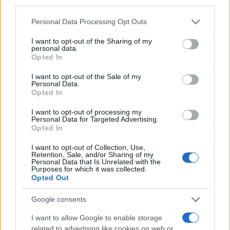
third parties.
δεν θα υπάρχει δυνατότητα για την αγορά
εισιτηρίου.
Please note that this website/app uses one or more Google
Personal Data Processing Opt Outs
services and may gather and store information including but
not limited to your visit or usage behaviour. You may click to
I want to opt-out of the Sharing of my
Είσοδος παιδιών-Προσοχή!
personal data.
grant or deny consent to Google and its third-party tags to
Opted In
use your data for below specified purposes in below Google
Σας υπενθυμίζουμε ότι μόνο τα παιδιά μέχρι 5 ετών
consent section.
I want to opt-out of the Sale of my
Personal Data.
έχουν δικαίωμα εισόδου χωρίς εισιτήριο (χωρίς
Opted In
εξασφαλισμένη θέση) στους αγώνες του
I want to opt-out of processing my
Ολυμπιακού. Για την είσοδο των παιδιών άνω των 5
Personal Data for Targeted Advertising.
ετών, απαιτείται η έκδοση εισιτηρίου ή η κατοχή
Opted In
εισιτηρίου διαρκείας στο όνομα του παιδιού.
I want to opt-out of Collection, Use,
Retention, Sale, and/or Sharing of my
Επίσης, είναι απαραίτητο ο συνοδός του παιδιού να
Personal Data that Is Unrelated with the
έχει μαζί του επίσημο έγγραφο που να αποδεικνύει
Purposes for which it was collected.
Opted Out
την ημερομηνία γέννησης του/των παιδιού/ων που
συνοδεύει. Σε περίπτωση που δεν θα
Google consents
ακολουθούνται οι παραπάνω οδηγίες, δεν θα
I want to allow Google to enable storage
επιτρέπεται η είσοδος.
related to advertising like cookies on web or