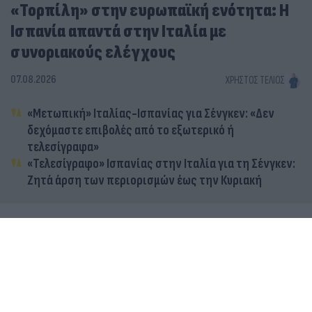
«Τορπίλη» στην ευρωπαϊκή ενότητα: Η
Ισπανία απαντά στην Ιταλία με
συνοριακούς ελέγχους
07.08.2026
ΧΡΉΣΤΟΣ ΤΈΛΙΟΣ
«Μετωπική» Ιταλίας-Ισπανίας για Σένγκεν: «Δεν
δεχόμαστε επιβολές από το εξωτερικό ή
τελεσίγραφα»
«Τελεσίγραφο» Ισπανίας στην Ιταλία για τη Σένγκεν:
Ζητά άρση των περιορισμών έως την Κυριακή