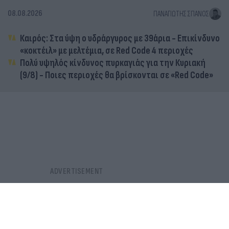
08.08.2026
ΠΑΝΑΓΙΏΤΗΣ ΣΠΑΝΌΣ
Καιρός: Στα ύψη ο υδράργυρος με 39άρια - Επικίνδυνο
«κοκτέιλ» με μελτέμια, σε Red Code 4 περιοχές
Πολύ υψηλός κίνδυνος πυρκαγιάς για την Κυριακή
(9/8) - Ποιες περιοχές θα βρίσκονται σε «Red Code»