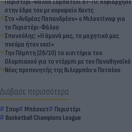
Περιστέρι-Φάλκο Σομπατέλι 87-70: Κυριάρχησε
στην έδρα του με κορυφαίο Χαντς
Στο «Ανδρέας Παπανδρέου» ο Μιλουτίνοφ για
το Περιστέρι-Φάλκο
Σπανούλης: «Η άμυνά μας, το μαχητικό μας
πνεύμα ήταν εκεί»
Την Πέμπτη (26/10) τα εισιτήρια του
Ολυμπιακού για το ντέρμπι με τον Παναθηναϊκό
Νέος προπονητής της Βιλερμπάν ο Ποτσέκο
Διάβασε περισσότερα
Σπορ
Μπάσκετ
Περιστέρι
Basketball Champions League