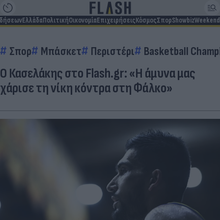
ιδήσεων
Ελλάδα
Πολιτική
Οικονομία
Επιχειρήσεις
Κόσμος
Σπορ
Showbiz
Weekend
Σπορ
Μπάσκετ
Περιστέρι
Basketball Champ
Ο Κασελάκης στο Flash.gr: «Η άμυνα μας
χάρισε τη νίκη κόντρα στη Φάλκο»