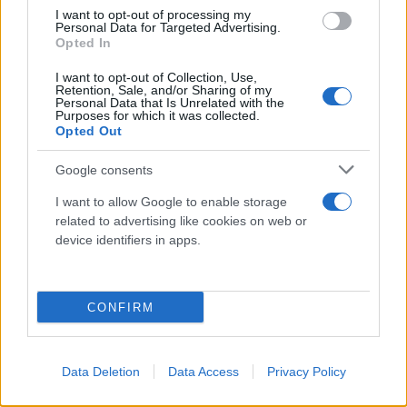
I want to opt-out of processing my
Personal Data for Targeted Advertising.
Opted In
I want to opt-out of Collection, Use,
Retention, Sale, and/or Sharing of my
Personal Data that Is Unrelated with the
Purposes for which it was collected.
Opted Out
Google consents
I want to allow Google to enable storage
Κάνε κλικ και δες περισσότερο
related to advertising like cookies on web or
Flash.gr
στην αναζήτηση της
Google
device identifiers in apps.
CONFIRM
Διάβασε σχετικά
Data Deletion
Data Access
Privacy Policy