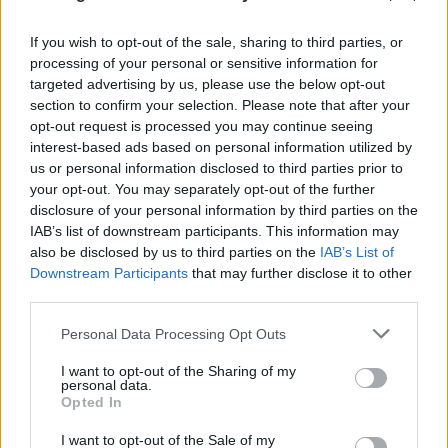
If you wish to opt-out of the sale, sharing to third parties, or
processing of your personal or sensitive information for
targeted advertising by us, please use the below opt-out
section to confirm your selection. Please note that after your
opt-out request is processed you may continue seeing
interest-based ads based on personal information utilized by
us or personal information disclosed to third parties prior to
your opt-out. You may separately opt-out of the further
Πόρτο Χέλι: Νεκρή η ιδιοκτήτρια
disclosure of your personal information by third parties on the
ΡΕΠΟΡΤΑΖ FLASH
IAB’s list of downstream participants. This information may
γνωστού ξενοδοχείου – Έπεσε από τον 6ο όροφο
also be disclosed by us to third parties on the
IAB’s List of
10.08.2026
Downstream Participants
that may further disclose it to other
third parties.
Please note that this website/app uses one or more Google
Personal Data Processing Opt Outs
services and may gather and store information including but
not limited to your visit or usage behaviour. You may click to
I want to opt-out of the Sharing of my
personal data.
grant or deny consent to Google and its third-party tags to
Opted In
use your data for below specified purposes in below Google
consent section.
I want to opt-out of the Sale of my