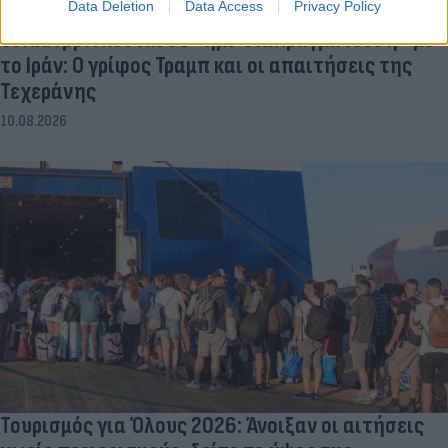
Data Deletion
Data Access
Privacy Policy
Οι ΗΠΑ βρίσκονται σε «ημι-διαπραγμάτευση» με
το Ιράν: Ο γρίφος Τραμπ και οι απαιτήσεις της
Τεχεράνης
10.08.2026
Τουρισμός για Όλους 2026: Άνοιξαν οι αιτήσεις