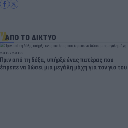
ΑΠΟ ΤΟ ΔΙΚΤΥΟ
Στη «δίνη» του υπερτουρισμού τα Κουφονήσια:
Από «απάτητος» παράδεισος σε... κοσμοπολίτικο