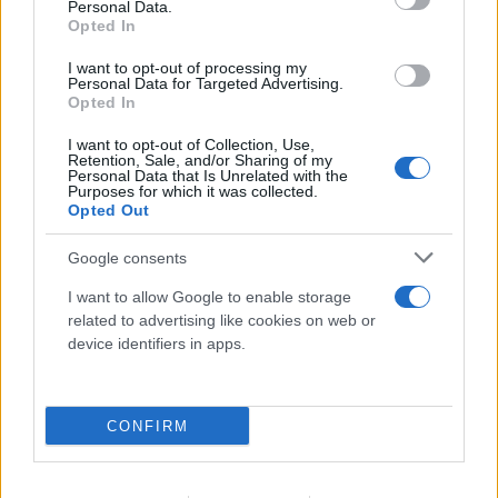
Personal Data.
Opted In
I want to opt-out of processing my
Personal Data for Targeted Advertising.
Opted In
Βρετανία: Κάμερες σε ναυτικά drones έστελναν
I want to opt-out of Collection, Use,
Retention, Sale, and/or Sharing of my
«σήματα ζωής» σε IP στην Κίνα
Personal Data that Is Unrelated with the
Purposes for which it was collected.
10.08.2026
Opted Out
Google consents
I want to allow Google to enable storage
related to advertising like cookies on web or
device identifiers in apps.
CONFIRM
ΑΝΤΑΠΟΚΡΙΣΗ ΗΠΑ
ΔΗΜΉΤΡΗΣ ΣΟΥΛΤΟΓΙΆΝΝΗΣ