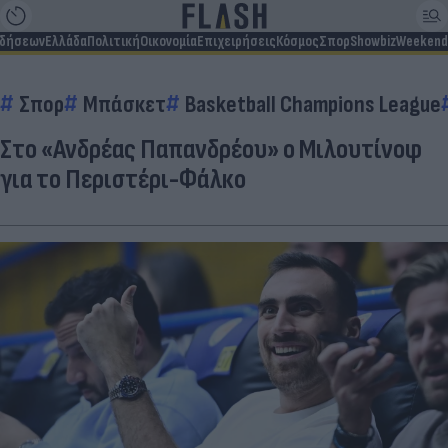
ιδήσεων
Ελλάδα
Πολιτική
Οικονομία
Επιχειρήσεις
Κόσμος
Σπορ
Showbiz
Weekend
Σπορ
Μπάσκετ
Basketball Champions League
Στο «Ανδρέας Παπανδρέου» ο Μιλουτίνοφ
για το Περιστέρι-Φάλκο