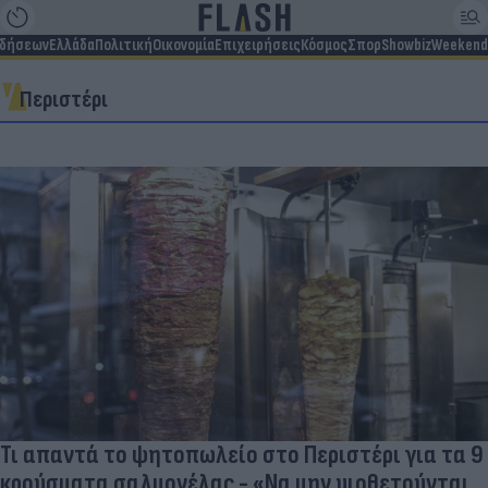
ιδήσεων
Ελλάδα
Πολιτική
Οικονομία
Επιχειρήσεις
Κόσμος
Σπορ
Showbiz
Weekend
Περιστέρι
Τι απαντά το ψητοπωλείο στο Περιστέρι για τα 9
κρούσματα σαλμονέλας - «Να μην υιοθετούνται