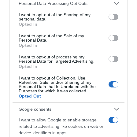
Please note that this website/app uses one or more Google
Personal Data Processing Opt Outs
services and may gather and store information including but
not limited to your visit or usage behaviour. You may click to
I want to opt-out of the Sharing of my
personal data.
grant or deny consent to Google and its third-party tags to
Opted In
Περιστέρι: Στο νοσοκομείο τα έξι παιδιά - Είχαν
use your data for below specified purposes in below Google
γίνει τρεις καταγγελίες για αφαίρεση επιμέλειας
consent section.
I want to opt-out of the Sale of my
Personal Data.
Οι συνθήκες κάτω από τις οποίες ζούσαν τα ανήλικα παιδιά
Opted In
χαρακτηρίζονται ακραίες με τους γείτονες να αναφέρουν ότι
δεν καταλάβαιναν αν ήταν αγόρια ή κορίτσια.
I want to opt-out of processing my
Personal Data for Targeted Advertising.
Opted In
Φράνκα
14.05.2026 10:37
Παναγιωτοπούλου
I want to opt-out of Collection, Use,
Retention, Sale, and/or Sharing of my
Personal Data that Is Unrelated with the
Purposes for which it was collected.
Opted Out
Google consents
I want to allow Google to enable storage
related to advertising like cookies on web or
device identifiers in apps.