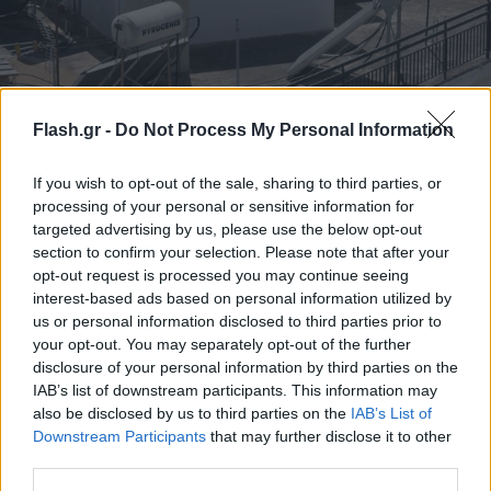
Ένοχοι οι γονείς των 6 παιδιών που έμεναν σε
Flash.gr -
Do Not Process My Personal Information
δώμα-«τρώγλη» στο Περιστέρι: Τι ποινή τους
επιβλήθηκε
If you wish to opt-out of the sale, sharing to third parties, or
Το Αυτόφωρο έκρινε ένοχους τους δύο γονείς, 37 και 33 ετών,
processing of your personal or sensitive information for
για έκθεση ανηλίκου σε κίνδυνο.
targeted advertising by us, please use the below opt-out
section to confirm your selection. Please note that after your
Δημήτρης
14.05.2026 13:16
opt-out request is processed you may continue seeing
Δαμιανός
interest-based ads based on personal information utilized by
us or personal information disclosed to third parties prior to
your opt-out. You may separately opt-out of the further
disclosure of your personal information by third parties on the
IAB’s list of downstream participants. This information may
also be disclosed by us to third parties on the
IAB’s List of
Downstream Participants
that may further disclose it to other
third parties.