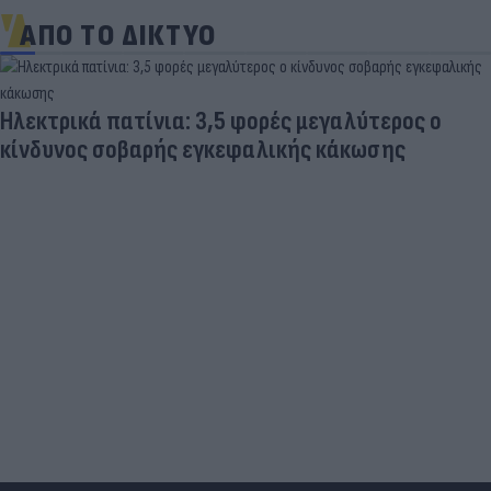
ΑΠΟ ΤΟ ΔΙΚΤΥΟ
Νέο Χωροταξικό Τουρισμού: Οι κανόνες για
επενδύσεις, Airbnb & δόμηση - Ποιες οι
κερδισμένες περιοχές