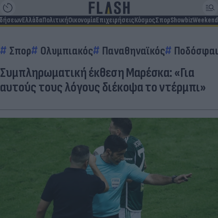
ιδήσεων
Ελλάδα
Πολιτική
Οικονομία
Επιχειρήσεις
Κόσμος
Σπορ
Showbiz
Weekend
Σπορ
Ολυμπιακός
Παναθηναϊκός
Ποδόσφαι
Συμπληρωματική έκθεση Μαρέσκα: «Για
αυτούς τους λόγους διέκοψα το ντέρμπι»