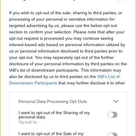
If you wish to opt-out of the sale, sharing to third parties, or
processing of your personal or sensitive information for
targeted advertising by us, please use the below opt-out
Πάρος: Τα μοιραία λεπτά πριν τον πνιγμό του
section to confirm your selection. Please note that after your
4χρονου σε πισίνα - «Κλειδί» η ύπαρξη
opt-out request is processed you may continue seeing
ναυαγοσώστη
interest-based ads based on personal information utilized by
us or personal information disclosed to third parties prior to
09.08.2026
ΚΏΣΤΑΣ ΠΑΠΑΔΌΠΟΥΛΟΣ
your opt-out. You may separately opt-out of the further
disclosure of your personal information by third parties on the
IAB’s list of downstream participants. This information may
also be disclosed by us to third parties on the
IAB’s List of
Downstream Participants
that may further disclose it to other
third parties.
Please note that this website/app uses one or more Google
Personal Data Processing Opt Outs
services and may gather and store information including but
not limited to your visit or usage behaviour. You may click to
I want to opt-out of the Sharing of my
personal data.
grant or deny consent to Google and its third-party tags to
Opted In
use your data for below specified purposes in below Google
consent section.
I want to opt-out of the Sale of my