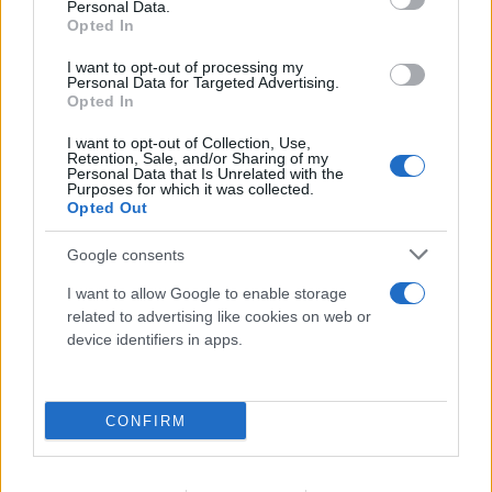
Personal Data.
Opted In
I want to opt-out of processing my
Personal Data for Targeted Advertising.
Opted In
I want to opt-out of Collection, Use,
Retention, Sale, and/or Sharing of my
Personal Data that Is Unrelated with the
Purposes for which it was collected.
Opted Out
Google consents
Εριέττα Κούρκουλου: Πώς γιόρτασε τα 33α
I want to allow Google to enable storage
γενέθλια της με τον σύζυγό της, Βύρωνα
related to advertising like cookies on web or
Βασιλειάδη
device identifiers in apps.
09.08.2026
ΤΖΏΡΤΖΙΑ ΓΕΩΡΓΊΟΥ
CONFIRM