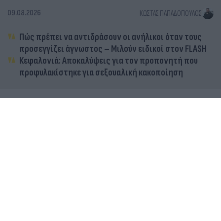
09.08.2026
ΚΏΣΤΑΣ ΠΑΠΑΔΌΠΟΥΛΟΣ
Πώς πρέπει να αντιδράσουν οι ανήλικοι όταν τους
προσεγγίζει άγνωστος – Μιλούν ειδικοί στον FLASH
Κεφαλονιά: Αποκαλύψεις για τον προπονητή που
προφυλακίστηκε για σεξουαλική κακοποίηση