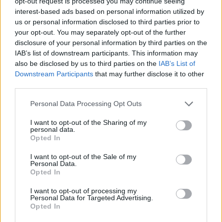
opt-out request is processed you may continue seeing
interest-based ads based on personal information utilized by
us or personal information disclosed to third parties prior to
your opt-out. You may separately opt-out of the further
disclosure of your personal information by third parties on the
IAB’s list of downstream participants. This information may
also be disclosed by us to third parties on the
IAB’s List of
Downstream Participants
that may further disclose it to other
third parties.
Please note that this website/app uses one or more Google
Personal Data Processing Opt Outs
services and may gather and store information including but
not limited to your visit or usage behaviour. You may click to
I want to opt-out of the Sharing of my
personal data.
grant or deny consent to Google and its third-party tags to
Opted In
use your data for below specified purposes in below Google
«Μας δίνει πολλά όταν μπαίνει με την εμπειρία του
consent section.
I want to opt-out of the Sale of my
και με την ηγετική του παρουσία, με τα
Personal Data.
χαρακτηριστικά του είναι μοναδικός. Μας δίνει
Opted In
κάτι διαφορετικό σε σχέση με τον Βερετού και τον
I want to opt-out of processing my
Personal Data for Targeted Advertising.
Ρονζιέ με την ικανότητά του να επιταχύνει το
Opted In
παιχνίδι».