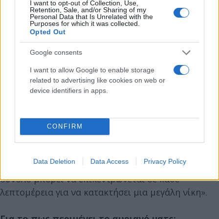
I want to opt-out of Collection, Use,
Retention, Sale, and/or Sharing of my
Για την εικόνα της Μαρσέιγ:
Personal Data that Is Unrelated with the
Purposes for which it was collected.
Opted Out
«Πρέπει να κάνουμε ένα σπουδαίο ματς. Είμαι
Google consents
χαρούμενος με αυτά που βλέπω. Δεν υπάρχει κάτι
I want to allow Google to enable storage
θετικό στις ήττες αλλά πραγματικά βλέπω πρόοδο
related to advertising like cookies on web or
και τώρα είναι θέμα λεπτομερειών. Καταστρέφω...
device identifiers in apps.
τους παίκτες μου με λεπτομέρειες όπως το πως να
βάζουν τις κάλτσες σωστά! Αλλά στο τακτικό
κομμάτι, κάθε λεπτομέρεια μετράει. Έχουμε
CONFIRM
αναλύσει προσεκτικά τον αντίπαλο, είναι πολύ
καλή ομάδα στις στατικές φάσεις και τη σεβόμαστε.
Data Deletion
Data Access
Privacy Policy
Αύριο είναι μια ευκαιρία να δείξουμε ότι αυτό το
σύνολο μπορεί να επικεντρώνεται σε κάθε
λεπτομέρεια για να κατακτήσει μια μεγάλη νίκη».
Για το πως περιμένει το αυριανό ματς: