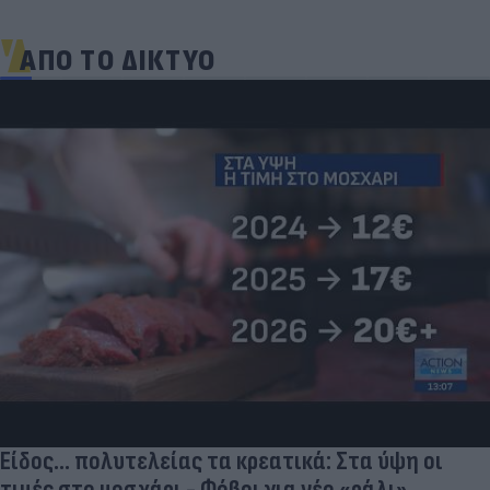
ΑΠΟ ΤΟ ΔΙΚΤΥΟ
Είδος... πολυτελείας τα κρεατικά: Στα ύψη οι
τιμές στο μοσχάρι - Φόβοι για νέο «ράλι»