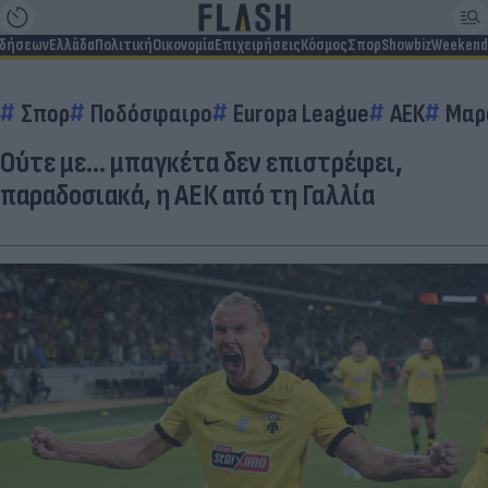
ιδήσεων
Ελλάδα
Πολιτική
Οικονομία
Επιχειρήσεις
Κόσμος
Σπορ
Showbiz
Weekend
Σπορ
Ποδόσφαιρο
Europa League
ΑΕΚ
Μαρ
Ούτε με... μπαγκέτα δεν επιστρέφει,
παραδοσιακά, η ΑΕΚ από τη Γαλλία