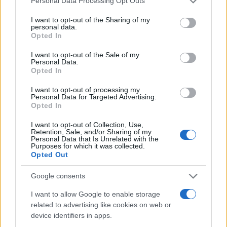
Ήττα με 2-0 στο «Βελοντρόμ», με τον Ντούσαν
Personal Data Processing Opt Outs
services and may gather and store information including but
Μπάγεβιτς στον πάγκο και τον Στέλιο Μανωλά να
not limited to your visit or usage behaviour. You may click to
I want to opt-out of the Sharing of my
personal data.
πετυχαίνει αυτογκόλ. Η ελληνική ομάδα είχε χάσει
grant or deny consent to Google and its third-party tags to
Opted In
με το ίδιο σκορ από την Παρί Σεν Ζερμέν στο
use your data for below specified purposes in below Google
consent section.
Κύπελλο UEFA (2007), όταν οι Παριζιάνοι ήταν μία
I want to opt-out of the Sale of my
Personal Data.
τελείως… διαφορετική ομάδα συγκριτικά με ό,τι
Opted In
έχουμε συνηθίσει τα τελευταία χρόνια, ενώ
I want to opt-out of processing my
παράλληλα είχε φύγει με «λευκή» ισοπαλία από την
Personal Data for Targeted Advertising.
Opted In
έδρα της το 1997 για το Κύπελλο Κυπελλούχων.
I want to opt-out of Collection, Use,
Retention, Sale, and/or Sharing of my
Personal Data that Is Unrelated with the
Purposes for which it was collected.
Opted Out
Google consents
I want to allow Google to enable storage
related to advertising like cookies on web or
device identifiers in apps.