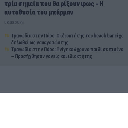
τρία σημεία που θα ρίξουν φως - Η
αυτοθυσία του μπάρμαν
08.08.2026
Τραγωδία στην Πάρο: Ο ιδιοκτήτης του beach bar είχε
δηλωθεί ως ναυαγοσώστης
Τραγωδία στην Πάρο: Πνίγηκε 4χρονο παιδί σε πισίνα
– Προσήχθησαν γονείς και ιδιοκτήτης