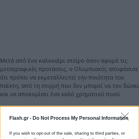
Μετά από ένα καλοκαίρι στείρο όσον αφορά τις
μεταγραφικές προτάσεις, ο Ολυμπιακός αποφάσισε
ότι πρέπει να εκμεταλλευτεί την ποιότητα του
παίκτη, από τη στιγμή που δεν μπορεί να τον δώσει
και να αποκομίσει ένα καλό χρηματικό ποσό.
https://www.youtube.com/watch?
Flash.gr -
Do Not Process My Personal Information
v=72BnAg4pD8M&t=2s
If you wish to opt-out of the sale, sharing to third parties, or