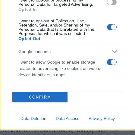
I want to opt-out of processing my
Personal Data for Targeted Advertising.
Opted In
I want to opt-out of Collection, Use,
Retention, Sale, and/or Sharing of my
Personal Data that Is Unrelated with the
Purposes for which it was collected.
Opted Out
Google consents
Ο Κάρλος Κορμπεράν, που έχει δείξει ότι είναι
I want to allow Google to enable storage
δίκαιος στις επιλογές του, θέλει να αξιολογήσει όλο
related to advertising like cookies on web or
το ρόστερ και έχει αποφασίσει να δώσει ευκαιρία
device identifiers in apps.
στον Κώστα Φορτούνη που είχε παραγκωνιστεί από
τον Πέδρο Μαρτίνς πριν την προετοιμασία.
CONFIRM
Πλέον ο 29χρονος μεσοεπιθετικός θα πρέπει να
αποδείξει την αξία του για ακόμα μία φορά στο
Data Deletion
Data Access
Privacy Policy
χορτάρι, έχοντας πριν λίγο καιρό αποθεωθεί από
τον κόσμο του Ολυμπιακού, που ζητούσε την