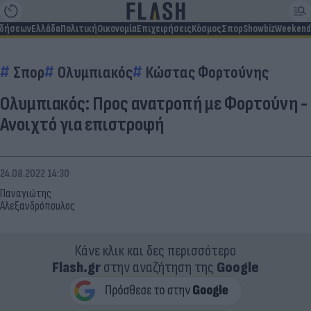
ιδήσεων
Ελλάδα
Πολιτική
Οικονομία
Επιχειρήσεις
Κόσμος
Σπορ
Showbiz
Weekend
Σπορ
Ολυμπιακός
Κώστας Φορτούνης
Ολυμπιακός: Προς ανατροπή με Φορτούνη -
Ανοιχτό για επιστροφή
24.08.2022 14:30
Παναγιώτης
Αλεξανδρόπουλος
Κάνε κλικ και δες περισσότερο
Flash.gr
στην αναζήτηση της
Google