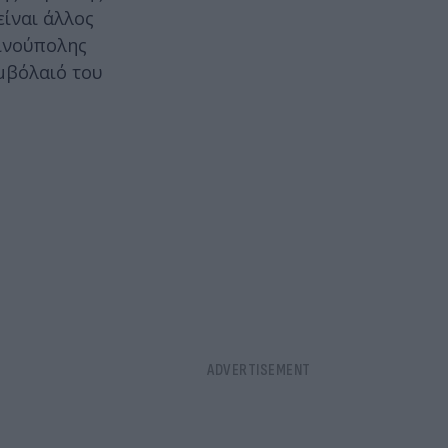
είναι άλλος
τινούπολης
υμβόλαιό του