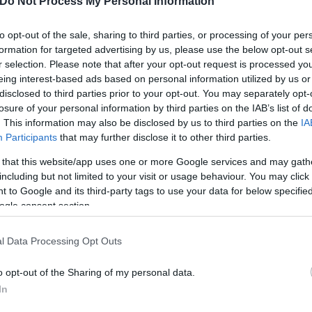
Do Not Process My Personal Information
to opt-out of the sale, sharing to third parties, or processing of your per
formation for targeted advertising by us, please use the below opt-out s
r selection. Please note that after your opt-out request is processed y
eing interest-based ads based on personal information utilized by us or
disclosed to third parties prior to your opt-out. You may separately opt-
losure of your personal information by third parties on the IAB’s list of
τον θεό» - Η κυρία Μέσι
Και οι μαϊμούδες έχουν κατ
. This information may also be disclosed by us to third parties on the
IA
 στο Instagram, την
επιστήμονες ρίχνουν φως
Participants
that may further disclose it to other third parties.
ι η σύντροφος του
"φιλίες" μεταξύ διαφορε
 that this website/app uses one or more Google services and may gath
hoto)
including but not limited to your visit or usage behaviour. You may click 
 to Google and its third-party tags to use your data for below specifi
ogle consent section.
l Data Processing Opt Outs
o opt-out of the Sharing of my personal data.
In