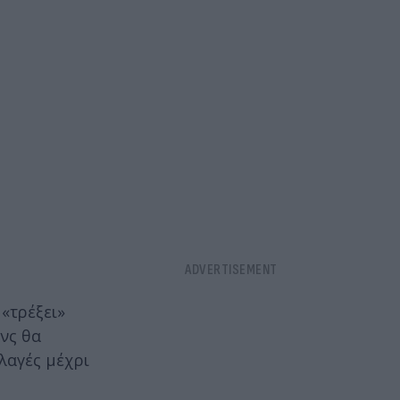
«τρέξει»
νς θα
λλαγές μέχρι