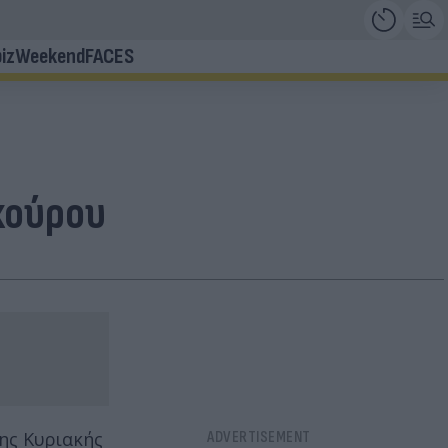
iz
Weekend
FACES
κούρου
ης Κυριακής