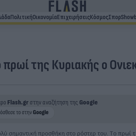
λάδα
Πολιτική
Οικονομία
Επιχειρήσεις
Κόσμος
Σπορ
Showb
 πρωί της Κυριακής ο Ονιε
ερο
Flash.gr
στην αναζήτηση της
Google
ολύ σημαντική προσθήκη στο ρόστερ του. Το πρωί τ