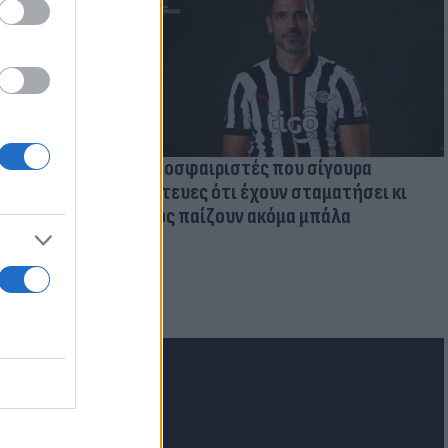
Ποδοσφαιριστές που σίγουρα
πίστευες ότι έχουν σταματήσει κι
όμως παίζουν ακόμα μπάλα
ι την
εκόρ &
 χώρες
lash.gr