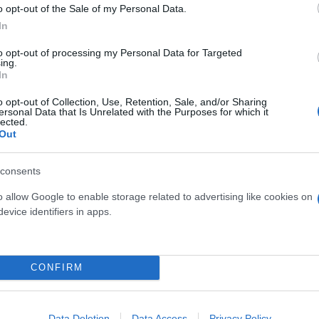
o opt-out of the Sale of my Personal Data.
In
τίνια: 3,5 φορές
 ο κίνδυνος σοβαρής
to opt-out of processing my Personal Data for Targeted
ing.
ς κάκωσης
In
o opt-out of Collection, Use, Retention, Sale, and/or Sharing
ersonal Data that Is Unrelated with the Purposes for which it
lected.
Out
Νέο κύμα καύσωνα σαρώνε
consents
Ευρώπη: Θερμοκρασίες - ρ
έκτακτα μέτρα σε πολλές
o allow Google to enable storage related to advertising like cookies on
evice identifiers in apps.
CONFIRM
 μην μένεις στο σκοτάδι... ακολούθησε το F
Data Deletion
Data Access
Privacy Policy