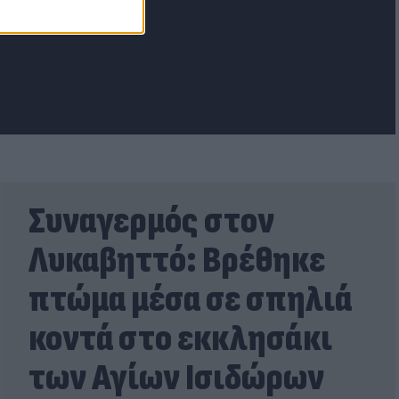
Συναγερμός στον
Λυκαβηττό: Βρέθηκε
πτώμα μέσα σε σπηλιά
κοντά στο εκκλησάκι
των Αγίων Ισιδώρων