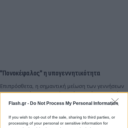
"Πονοκέφαλος" η υπογεννητικότητα
Επιπρόσθετα, η σημαντική μείωση των γεννήσεων
που καταγράφεται τα τελευταία 2 χρόνια σε σχέση
με προηγούμενα έτη οδήγησε σε μειωμένες αγορές
Flash.gr -
Do Not Process My Personal Information
της κατηγορίας βρεφικών ειδών στο πρώτο
εξάμηνο του 2024 κατά
16%
σε αξία,
If you wish to opt-out of the sale, sharing to third parties, or
processing of your personal or sensitive information for
δημιουργώντας ένα ακόμα πονοκέφαλο σε