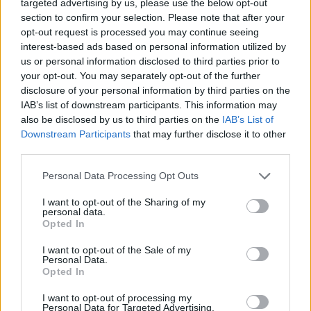
targeted advertising by us, please use the below opt-out
φαρμακοποιούς και εταιρείες που
section to confirm your selection. Please note that after your
δραστηριοποιούνται στο ηλεκτρονικό εμπόριο.
opt-out request is processed you may continue seeing
interest-based ads based on personal information utilized by
us or personal information disclosed to third parties prior to
your opt-out. You may separately opt-out of the further
disclosure of your personal information by third parties on the
IAB’s list of downstream participants. This information may
also be disclosed by us to third parties on the
IAB’s List of
Downstream Participants
that may further disclose it to other
third parties.
Please note that this website/app uses one or more Google
Personal Data Processing Opt Outs
services and may gather and store information including but
not limited to your visit or usage behaviour. You may click to
I want to opt-out of the Sharing of my
personal data.
grant or deny consent to Google and its third-party tags to
Opted In
use your data for below specified purposes in below Google
consent section.
I want to opt-out of the Sale of my
Personal Data.
Οι πραγματικές εκπτώσεις στο online κανάλι που
Opted In
καταγράφησαν στο πρώτο εξάμηνο του 2024
I want to opt-out of processing my
ήταν
38%
επί της Προτεινόμενης Τιμής Λιανικής
Personal Data for Targeted Advertising.