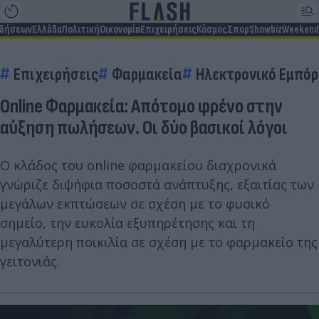
ιδήσεων
Ελλάδα
Πολιτική
Οικονομία
Επιχειρήσεις
Κόσμος
Σπορ
Showbiz
Weekend
Επιχειρήσεις
Φαρμακεία
Ηλεκτρονικό Εμπόρ
Online Φαρμακεία: Απότομο φρένο στην
αύξηση πωλήσεων. Οι δύο βασικοί λόγοι
Ο κλάδος του online φαρμακείου διαχρονικά
γνώριζε διψήφια ποσοστά ανάπτυξης, εξαιτίας των
μεγάλων εκπτώσεων σε σχέση με το φυσικό
σημείο, την ευκολία εξυπηρέτησης και τη
μεγαλύτερη ποικιλία σε σχέση με το φαρμακείο της
γειτονιάς.