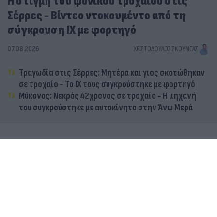
Η στιγμή του φονικού τροχαίου στις
Σέρρες - Βίντεο ντοκουμέντο από τη
σύγκρουση ΙΧ με φορτηγό
07.08.2026
ΧΡΙΣΤΌΔΟΥΛΟΣ ΣΚΟΎΝΤΑΣ
Τραγωδία στις Σέρρες: Μητέρα και γιος σκοτώθηκαν
σε τροχαίο - Το ΙΧ τους συγκρούστηκε με φορτηγό
Μύκονος: Νεκρός 42χρονος σε τροχαίο - Η μηχανή
του συγκρούστηκε με αυτοκίνητο στην Άνω Μερά