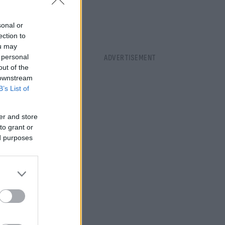
υφτεί πίσω
sonal or
ection to
ou may
 personal
out of the
 downstream
B’s List of
er and store
to grant or
ed purposes
αι