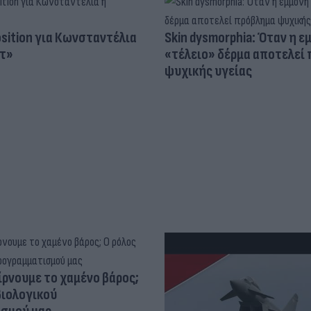
osition για Κωνσταντέλια
Skin dysmorphia: Όταν η ε
τ»
«τέλειο» δέρμα αποτελεί
ψυχικής υγείας
ίρνουμε το χαμένο βάρος;
βιολογικού