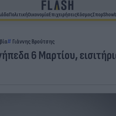
λάδα
Πολιτική
Οικονομία
Επιχειρήσεις
Κόσμος
Σπορ
Showb
βία
Γιάννης Βρούτσης
γήπεδα 6 Μαρτίου, εισιτήρι