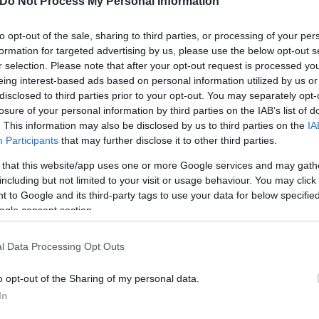
Do Not Process My Personal Information
 του φιλάθλου. Κανένας δεν θα μπορεί πλέον να κρ
to opt-out of the sale, sharing to third parties, or processing of your per
formation for targeted advertising by us, please use the below opt-out s
r selection. Please note that after your opt-out request is processed y
eing interest-based ads based on personal information utilized by us or
disclosed to third parties prior to your opt-out. You may separately opt-
losure of your personal information by third parties on the IAB’s list of
. This information may also be disclosed by us to third parties on the
IA
Participants
that may further disclose it to other third parties.
 that this website/app uses one or more Google services and may gath
including but not limited to your visit or usage behaviour. You may click 
 to Google and its third-party tags to use your data for below specifi
ogle consent section.
l Data Processing Opt Outs
o opt-out of the Sharing of my personal data.
βρουαρίου, έστειλε το μήνυμα πως τα μέτρα θα είν
In