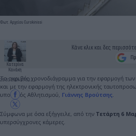
Φωτ. Αρχείου Eurokinissi
Κάνε κλικ και δες περισσότ
Κατερίνα
Κανάκη
Το ακριβές χρονοδιάγραμμα για την εφαρμογή τω
29.01.2024 17:53
και με την εφαρμογή της ηλεκτρονικής ταυτοπροσ
υπουργός Αθλητισμού,
Γιάννης Βρούτσης
.
Σύμφωνα με όσα εξήγγειλε, από την
Τετάρτη 6 Μα
υπερσύγχρονες κάμερες.