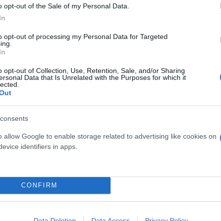
o opt-out of the Sale of my Personal Data.
In
ι υποκειμενική κρίση, δεν θα μπορεί να σηκώσει κά
 είναι παράβαση, ποινή και μετά κλείσιμο γηπέδου»
to opt-out of processing my Personal Data for Targeted
ing.
ια την εφαρμογή του νέου νόμου, καθώς όπως είπε 
In
o opt-out of Collection, Use, Retention, Sale, and/or Sharing
ersonal Data that Is Unrelated with the Purposes for which it
lected.
ερο
Flash.gr
στην αναζήτηση της
Google
Out
consents
o allow Google to enable storage related to advertising like cookies on
evice identifiers in apps.
CONFIRM
Κάμερες, ταυτοπροσωπία και πρόστιμα-μαμούθ στι
Data Deletion
Data Access
Privacy Policy