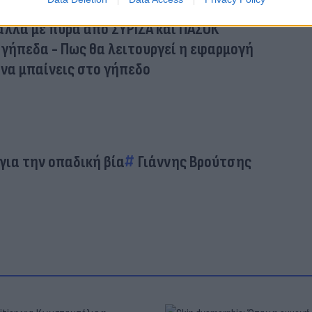
Ο κόμπος έφτασε στο χτένι
 αλλά με πυρά από ΣΥΡΙΖΑ και ΠΑΣΟΚ
 γήπεδα - Πως θα λειτουργεί η εφαρμογή
 να μπαίνεις στο γήπεδο
για την οπαδική βία
Γιάννης Βρούτσης