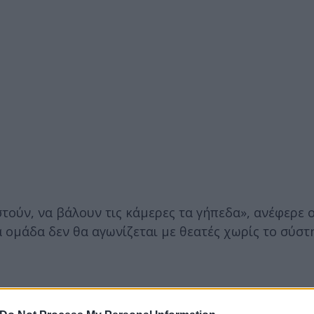
τούν, να βάλουν τις κάμερες τα γήπεδα», ανέφερε 
ομάδα δεν θα αγωνίζεται με θεατές χωρίς το σύστ
 σε ισχύ οι διατάξεις για το νέο σύστημα ταυτοποί
α τα γήπεδα θα πρέπει να έχουν τα νέα συστήματα,