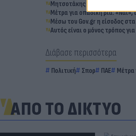
Μητσοτάκης για οπαδική βία: 
Μέτρα για οπαδική βία: «Ναι»,
Μέσω του Gov.gr η είσοδος στα
Αυτός είναι ο μόνος τρόπος για
Διάβασε περισσότερα
Πολιτική
Σπορ
ΠΑΕ
Μέτρα 
ΑΠΟ ΤΟ ΔΙΚΤΥΟ