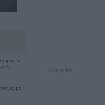
ων καμερών
ρωτής
οπτείας με