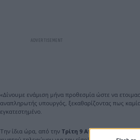
«Δίνουμε ενάμιση μήνα προθεσμία ώστε να ετοιμασ
αναπληρωτής υπουργός, ξεκαθαρίζοντας πως καμία 
εγκατεστημένο.
Την ίδια ώρα, από την
Τρίτη 9 Απριλίου
θα τεθούν
κινητού τηλεφώνου για την είσοδο στα γήπεδα. «Όλ