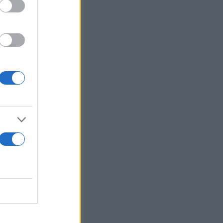
ποιος το
, όπως είπε
«αν δεν το
ς ΠΑΕ