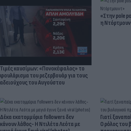
«Στην pole p
η Ντόρτμουν
Τιμές καυσίμων: «Πονοκέφαλος» το
φουλάρισμα του ρεζερβουάρ για τους
αδειούχους του Αυγούστου
Δέκα εκατομμύρια followers δεν
Γιατί ξαναπα
κάνουν λάθος- Η Ντιλέτα Λεότα με
Ο ρόλος του 