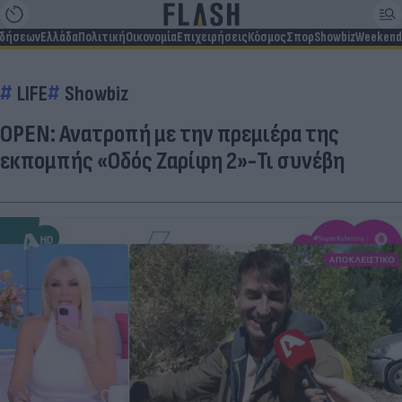
ιδήσεων
Ελλάδα
Πολιτική
Οικονομία
Επιχειρήσεις
Κόσμος
Σπορ
Showbiz
Weekend
LIFE
Showbiz
OPEN: Ανατροπή με την πρεμιέρα της
εκπομπής «Οδός Ζαρίφη 2»-Τι συνέβη