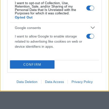
«Δεν έχω κανένα άγχος για τη σύγκριση με τον
I want to opt-out of Collection, Use,
Retention, Sale, and/or Sharing of my
Νίκο Μουτσινά. Πάμε για κάτι διαφορετικό, αλλά η
Personal Data that Is Unrelated with the
Purposes for which it was collected.
θεματολογία είναι κοινή για όλους. Δεν πάμε να
Opted Out
κάνουμε αυτό που έκανε ο Νίκος, πάμε να
Google consents
δώσουμε τη δική μας οπτική», έχει πει η
παρουσιάστρια για τη σατιρική εκπομπή που
I want to allow Google to enable storage
βρίσκεται στα σκαριά!
related to advertising like cookies on web or
device identifiers in apps.
CONFIRM
Data Deletion
Data Access
Privacy Policy