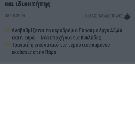
και ιδιοκτήτης
08.08.2026
ΚΏΣΤΑΣ ΠΑΠΑΔΌΠΟΥΛΟΣ
Αναβαθμίζεται το αεροδρόμιο Πάρου με έργα 45,44
εκατ. ευρώ – Νέα εποχή για τις Κυκλάδες
Τραγική η εικόνα από τις τεράστιες καμένες
εκτάσεις στην Πάρο