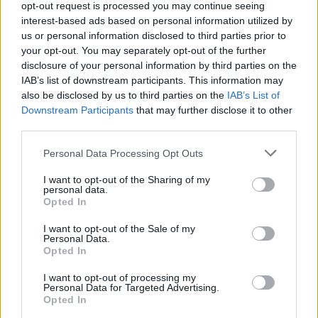
opt-out request is processed you may continue seeing
interest-based ads based on personal information utilized by
us or personal information disclosed to third parties prior to
your opt-out. You may separately opt-out of the further
disclosure of your personal information by third parties on the
IAB’s list of downstream participants. This information may
also be disclosed by us to third parties on the
IAB’s List of
Downstream Participants
that may further disclose it to other
third parties.
Please note that this website/app uses one or more Google
Personal Data Processing Opt Outs
services and may gather and store information including but
not limited to your visit or usage behaviour. You may click to
I want to opt-out of the Sharing of my
personal data.
grant or deny consent to Google and its third-party tags to
Opted In
use your data for below specified purposes in below Google
Λίγες μέρες νωρίτερα η Κατερίνα Ζαρίφη, στο
consent section.
I want to opt-out of the Sale of my
Personal Data.
πλευρο της οποίας θα βρίσκεται και ο Δημήτρης
Opted In
Αλεξάνδρου, η Άννα Ζηρδέλη και ο Αντώνη
I want to opt-out of processing my
Παπαηλίας είχε δηλώσει:
Personal Data for Targeted Advertising.
Opted In