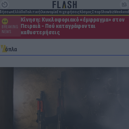
ιδήσεων
Ελλάδα
Πολιτική
Οικονομία
Επιχειρήσεις
Κόσμος
Σπορ
Showbiz
Weekend
Κίνηση: Κυκλοφοριακό «έμφραγμα» στον
Πειραιά - Πού καταγράφονται
BREAKING
καθυστερήσεις
NEWS
όπλα