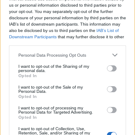
Ουκρανία: Εντός του 2024 η κατασκευή
us or personal information disclosed to third parties prior to
γερμανικών τεθωρακισμένων
your opt-out. You may separately opt-out of the further
disclosure of your personal information by third parties on the
Συντακτική
IAB’s list of downstream participants. This information may
02.12.2023 08:06
Ομάδα
also be disclosed by us to third parties on the
IAB’s List of
Flash.gr
Downstream Participants
that may further disclose it to other
third parties.
Please note that this website/app uses one or more Google
Personal Data Processing Opt Outs
services and may gather and store information including but
not limited to your visit or usage behaviour. You may click to
I want to opt-out of the Sharing of my
personal data.
grant or deny consent to Google and its third-party tags to
Opted In
use your data for below specified purposes in below Google
consent section.
I want to opt-out of the Sale of my
Personal Data.
Opted In
I want to opt-out of processing my
Personal Data for Targeted Advertising.
Παλαιό Φάληρο: Εντοπίστηκε κλεμμένο όχημα με
Opted In
καλάσνικοφ και εύφλεκτο υλικό
I want to opt-out of Collection, Use,
Retention, Sale, and/or Sharing of my
Μαρίνος