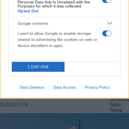
24.11.2023 14:53
Personal Data that Is Unrelated with the
Αλειφέρης
Purposes for which it was collected.
Opted Out
Google consents
I want to allow Google to enable storage
related to advertising like cookies on web or
device identifiers in apps.
CONFIRM
Ισραήλ: Βίντεο με τα όπλα που βρήκε ο στρατός
Data Deletion
Data Access
Privacy Policy
στο νοσοκομείο Αλ Σίφα
Συντακτική
15.11.2023 21:36
Ομάδα
Flash.gr