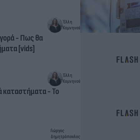
Έλλη
Κομνηνού
γορά - Πως θα
ματα [vids]
Έλλη
Κομνηνού
ά καταστήματα - Το
Γιώργος
Δημητρόπουλος