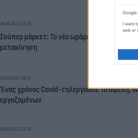
Google 
29.04.2021 13:28
I want t
web or d
Σούπερ μάρκετ: Το νέο ωράριο λειτουργίας -
μετακίνηση
20.03.2021 09:12
Ένας χρόνος Covid-τηλεργασία: Τα οφέλη, 
εργαζομένων
06.03.2021 11:10