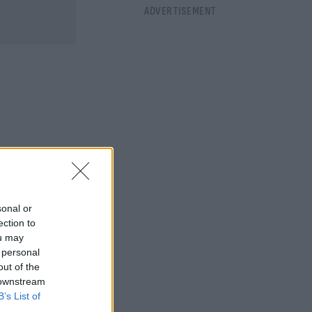
sonal or
ection to
ou may
 personal
out of the
 downstream
B’s List of