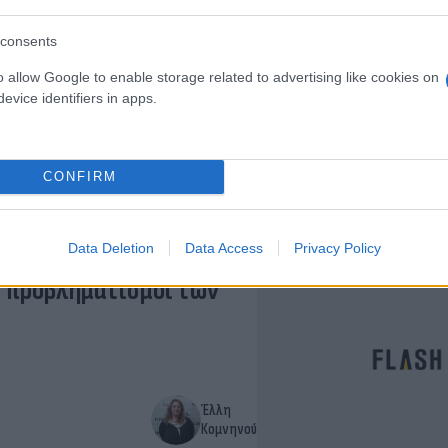
consents
Έλλη
o allow Google to enable storage related to advertising like cookies on
Κομνηνού
evice identifiers in apps.
 Με sms στο 13033 η
CONFIRM
Ηλίας
Data Deletion
Data Access
Privacy Policy
Λιβάνιος
οι προβληματισμοί των
Έλλη
Κομνηνού