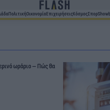
λάδα
Πολιτική
Οικονομία
Επιχειρήσεις
Κόσμος
Σπορ
Showb
ερινό ωράριο – Πώς θα