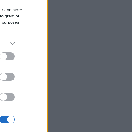
er and store
to grant or
ed purposes