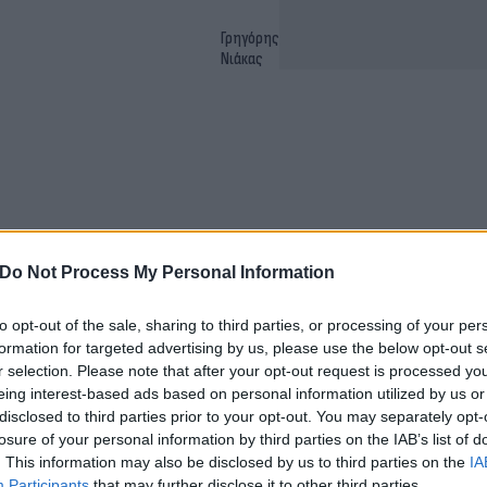
Γρηγόρης
Νιάκας
Do Not Process My Personal Information
to opt-out of the sale, sharing to third parties, or processing of your per
formation for targeted advertising by us, please use the below opt-out s
- Πότε θα πούμε «αντίο»
r selection. Please note that after your opt-out request is processed y
eing interest-based ads based on personal information utilized by us or
disclosed to third parties prior to your opt-out. You may separately opt-
losure of your personal information by third parties on the IAB’s list of
. This information may also be disclosed by us to third parties on the
IA
Participants
that may further disclose it to other third parties.