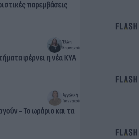
Έλλη
Κομνηνού
τήματα φέρνει η νέα ΚΥΑ
Αγγελική
Γιαννακού
γούν - Το ωράριο και τα