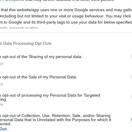
Αγγελική
Γιαννακού
 that this website/app uses one or more Google services and may gath
έκταση για μετά τις
including but not limited to your visit or usage behaviour. You may click 
 to Google and its third-party tags to use your data for below specifi
ση
ogle consent section.
l Data Processing Opt Outs
Παναγιώτης
o opt-out of the Sharing of my personal data.
Αλεξανδρόπουλος
In
υν το Μεγάλο Σάββατο
o opt-out of the Sale of my Personal Data.
In
to opt-out of processing my Personal Data for Targeted
ing.
Παναγιώτης
In
Αλεξανδρόπουλος
Δημόσιο - Τι προβλέπει,
o opt-out of Collection, Use, Retention, Sale, and/or Sharing
ersonal Data that Is Unrelated with the Purposes for which it
lected.
Out