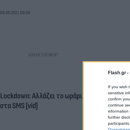
09.05.2021 09:09
Flash.gr -
If you wish 
sensitive in
Lockdown: Αλλάζει το ωράριο μετακινήσεων 
confirm you
στα SMS [vid]
continue se
information 
further disc
participants
Downstream 