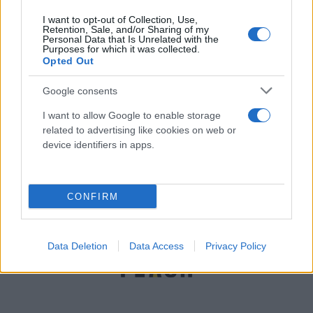
I want to opt-out of Collection, Use,
Retention, Sale, and/or Sharing of my
Personal Data that Is Unrelated with the
Purposes for which it was collected.
Opted Out
Google consents
Καλάβρυτα αγνοούμενοι: Βρέθηκε χωρίς τις
I want to allow Google to enable storage
related to advertising like cookies on web or
αισθήσεις του ο ένας από τους τρεις ορειβάτες
device identifiers in apps.
Αγγελική
06.02.2022 15:59
Γιαννακού
CONFIRM
Data Deletion
Data Access
Privacy Policy