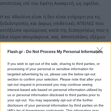
εποπτείας επί του Εφέτη Ανακριτή, ως οφείλει.
Η κα. Αδειλίνη είναι ή δεν είναι ενήμερη για τις
ξεδιάντροπες και άκρως επιθετικές ΑΠΕΙΛΕΣ που
εκτόξευσε ορυώμενος κατά της Εισαγγελέως που η
ίδια τώρα απομάκρυνε, κας. Αποστολάκη, εξέχων
κατηγορούμενος των Τεμπών, και ισχυρό στέλεχος
της ΝΔ, εναντίον της το καλοκαίρι του 2024;
Flash.gr -
Do Not Process My Personal Information
Δηλαδή λίγους μήνες πριν την εξαφάνιση του γιου
If you wish to opt-out of the sale, sharing to third parties, or
processing of your personal or sensitive information for
της, τον Δεκέμβριο του 2024;
targeted advertising by us, please use the below opt-out
section to confirm your selection. Please note that after your
Παρόλα αυτά δεν δόθηκε προστασία στην κυρία
opt-out request is processed you may continue seeing
Εισαγγελέα, κα. Αποστολάκη, όπως έγινε στον κύριο
interest-based ads based on personal information utilized by
us or personal information disclosed to third parties prior to
Μπακαιμη αμέσως μετά την μήνυση μας…..
your opt-out. You may separately opt-out of the further
disclosure of your personal information by third parties on the
IAB’s list of downstream participants. This information may