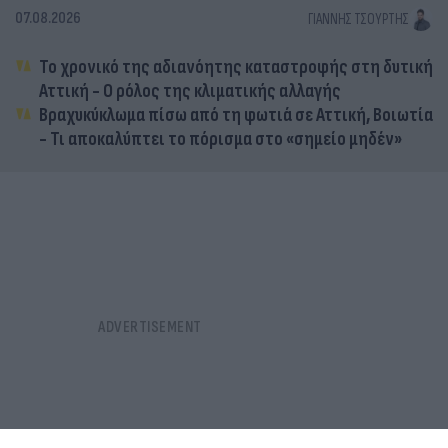
07.08.2026
ΓΙΆΝΝΗΣ ΤΣΟΎΡΤΗΣ
Το χρονικό της αδιανόητης καταστροφής στη δυτική
Αττική - Ο ρόλος της κλιματικής αλλαγής
Βραχυκύκλωμα πίσω από τη φωτιά σε Αττική, Βοιωτία
- Τι αποκαλύπτει το πόρισμα στο «σημείο μηδέν»