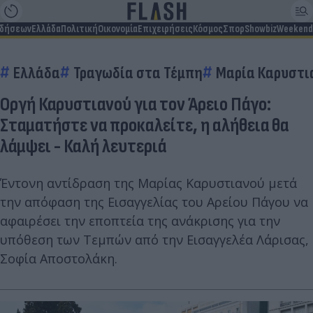
ιδήσεων
Ελλάδα
Πολιτική
Οικονομία
Επιχειρήσεις
Κόσμος
Σπορ
Showbiz
Weekend
Ελλάδα
Τραγωδία στα Τέμπη
Μαρία Καρυστι
Οργή Καρυστιανού για τον Άρειο Πάγο:
Σταματήστε να προκαλείτε, η αλήθεια θα
λάμψει - Καλή λευτεριά
Έντονη αντίδραση της Μαρίας Καρυστιανού μετά
την απόφαση της Εισαγγελίας του Αρείου Πάγου να
αφαιρέσει την εποπτεία της ανάκρισης για την
υπόθεση των Τεμπών από την Εισαγγελέα Λάρισας,
Σοφία Αποστολάκη.