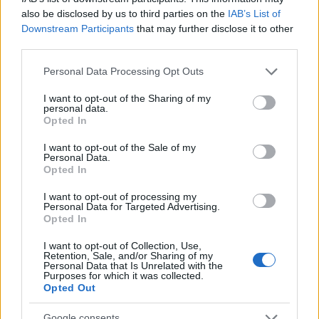
Και ο γιος της Εισαγγελέως χάθηκε…. και εντός 24
also be disclosed by us to third parties on the
IAB’s List of
ωρών ο ΑΠ έσπευσε και απεφάνθη, χωρίς καμία
Downstream Participants
that may further disclose it to other
έρευνα (όπως έκανε ο ΠΘ πριν από δύο χρόνια
third parties.
όταν δήλωσε βαρύγδουπα ως ΜΟΝΗ αιτία του
Please note that this website/app uses one or more Google
Personal Data Processing Opt Outs
κακού το ανθρώπινο λάθος) ότι οι υποθέσεις δεν
services and may gather and store information including but
συνδέονται….
not limited to your visit or usage behaviour. You may click to
I want to opt-out of the Sharing of my
personal data.
grant or deny consent to Google and its third-party tags to
Opted In
use your data for below specified purposes in below Google
Η λέξη Κράτος Δικαίου πνίγεται στην Ελλάδα ….εχει
consent section.
I want to opt-out of the Sale of my
χάσει και αυτή το οξυγόνο της, όπως και εμείς όλοι.
Personal Data.
Opted In
Ασφυκτιούμε ….
I want to opt-out of processing my
Personal Data for Targeted Advertising.
Είναι πλέον φανερό σε όλους ότι με τέτοιο πέπλο
Opted In
προστασίας, η υπόθεση των Τεμπων δεν θα
I want to opt-out of Collection, Use,
αφαιρεθεί από τον κ. Μπακαΐμη διότι όλοι όσοι του
Retention, Sale, and/or Sharing of my
Personal Data that Is Unrelated with the
δίνουν εντολές είναι εκείνοι που θέλουν να
Purposes for which it was collected.
παραμείνει στα ασφαλή χέρια του….
Opted Out
Google consents