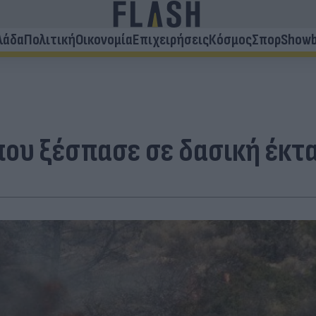
λάδα
Πολιτική
Οικονομία
Επιχειρήσεις
Κόσμος
Σπορ
Showb
που ξέσπασε σε δασική έκ