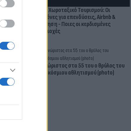
Νέο Χωροταξικό Τουρισμού: Οι
κανόνες για επενδύσεις, Airbnb &
δόμηση - Ποιες οι κερδισμένες
περιοχές
Aγνώριστος στα 55 του ο θρύλος του
παγκόσμιου αθλητισμού (photo)
ρεατικά: Στα
- Φόβοι για