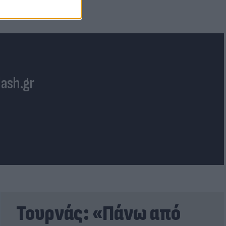
lash.gr
Τουρνάς: «Πάνω από