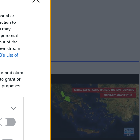
sonal or
ection to
ou may
 personal
out of the
 downstream
B’s List of
er and store
to grant or
ed purposes
οικίδια! Οι
 στις
τικών ειδών