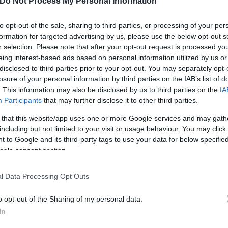
Do Not Process My Personal Information
to opt-out of the sale, sharing to third parties, or processing of your per
formation for targeted advertising by us, please use the below opt-out s
r selection. Please note that after your opt-out request is processed y
eing interest-based ads based on personal information utilized by us or
disclosed to third parties prior to your opt-out. You may separately opt-
losure of your personal information by third parties on the IAB’s list of
. This information may also be disclosed by us to third parties on the
IA
Participants
that may further disclose it to other third parties.
 that this website/app uses one or more Google services and may gath
including but not limited to your visit or usage behaviour. You may click 
 to Google and its third-party tags to use your data for below specifi
ogle consent section.
δόξα, υπήρξε ένας
έπρεπε να δώσει μια
Και οι μαϊμούδες έχουν κατ
για τον γιο του
l Data Processing Opt Outs
επιστήμονες ρίχνουν φως
"φιλίες" μεταξύ διαφορε
o opt-out of the Sharing of my personal data.
In