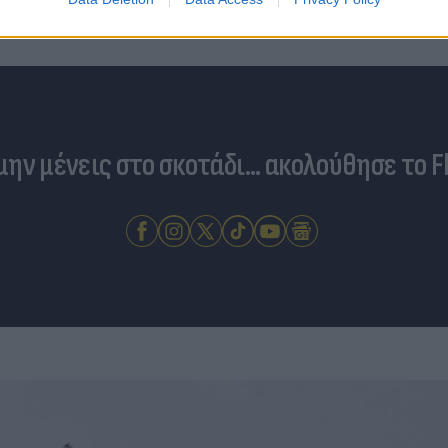
νέο «ράλι» ανατιμήσεων
 μην μένεις στο σκοτάδι... ακολούθησε το F