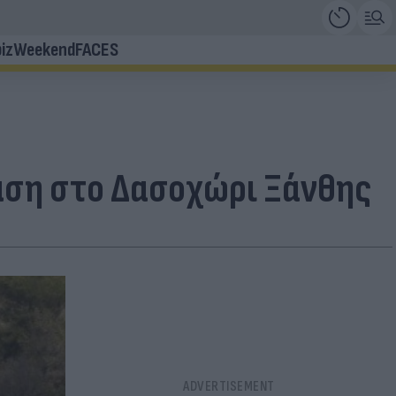
iz
Weekend
FACES
ταση στο Δασοχώρι Ξάνθης