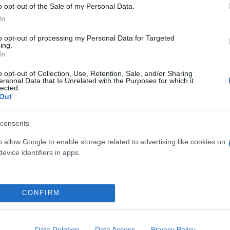
o opt-out of the Sale of my Personal Data.
In
to opt-out of processing my Personal Data for Targeted
ing.
In
o opt-out of Collection, Use, Retention, Sale, and/or Sharing
ersonal Data that Is Unrelated with the Purposes for which it
lected.
Out
τίνια: 3,5 φορές
consents
 ο κίνδυνος σοβαρής
ς κάκωσης
o allow Google to enable storage related to advertising like cookies on
evice identifiers in apps.
CONFIRM
Είδος... πολυτελείας τα κ
ύψη οι τιμές στο μοσχάρι 
Data Deletion
Data Access
Privacy Policy