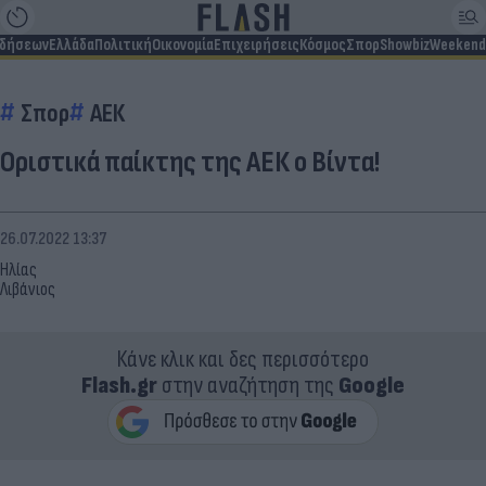
ιδήσεων
Ελλάδα
Πολιτική
Οικονομία
Επιχειρήσεις
Κόσμος
Σπορ
Showbiz
Weekend
Σπορ
ΑΕΚ
Οριστικά παίκτης της ΑΕΚ ο Βίντα!
26.07.2022 13:37
Ηλίας
Λιβάνιος
Κάνε κλικ και δες περισσότερο
Flash.gr
στην αναζήτηση της
Google