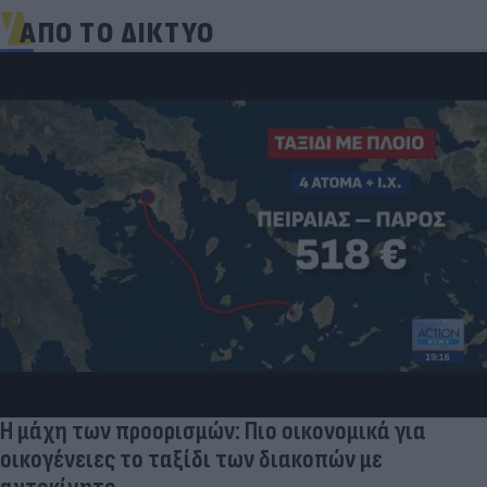
ΑΠΟ ΤΟ ΔΙΚΤΥΟ
Τουρκία: Μετά το... φρένο για τα F-35 έρχονται
στο επίκεντρο τα Eurofighter