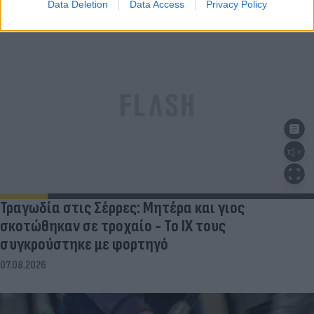
Data Deletion
Data Access
Privacy Policy
Τραγωδία στις Σέρρες: Μητέρα και γιος
σκοτώθηκαν σε τροχαίο - Το ΙΧ τους
συγκρούστηκε με φορτηγό
07.08.2026