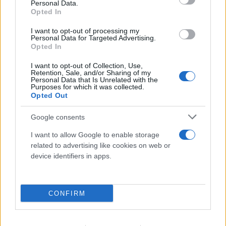
Personal Data.
Opted In
Λένα Σαμαρά: Σε κλίμα συγκίνησης το
I want to opt-out of processing my
Personal Data for Targeted Advertising.
ετήσιο μνημόσυνο για την κόρη του Αντώνη
Opted In
Σαμαρά
I want to opt-out of Collection, Use,
Retention, Sale, and/or Sharing of my
07.08.2026
Personal Data that Is Unrelated with the
Purposes for which it was collected.
Opted Out
Google consents
I want to allow Google to enable storage
related to advertising like cookies on web or
device identifiers in apps.
CONFIRM