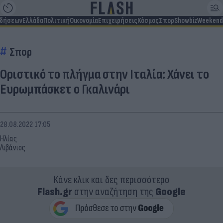
ιδήσεων
Ελλάδα
Πολιτική
Οικονομία
Επιχειρήσεις
Κόσμος
Σπορ
Showbiz
Weekend
Σπορ
Οριστικό το πλήγμα στην Ιταλία: Χάνει το
Ευρωμπάσκετ ο Γκαλινάρι
28.08.2022 17:05
Ηλίας
Λιβάνιος
Κάνε κλικ και δες περισσότερο
Flash.gr
στην αναζήτηση της
Google