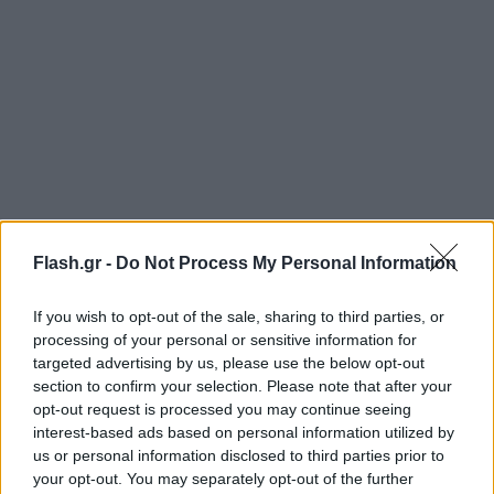
Το μόνο θετικό για τον «Γκάλο» είναι πως απέφυγε
Flash.gr -
Do Not Process My Personal Information
τη ρήξη χιαστού, αλλά έχει υποστεί ρήξη μηνίσκου.
Έτσι, ο νέος παίκτης των Σέλτικς θα μείνει για
If you wish to opt-out of the sale, sharing to third parties, or
αρκετό διάστημα εκτός αγωνιστικής δράσης και
processing of your personal or sensitive information for
πλέον ο Τζανμάρκο Ποτσέκο καλείται να
targeted advertising by us, please use the below opt-out
section to confirm your selection. Please note that after your
αναπληρώσει το κενό του.
opt-out request is processed you may continue seeing
interest-based ads based on personal information utilized by
Πρόκειται για ισχυρό αγωνιστικό πλήγμα στην
us or personal information disclosed to third parties prior to
your opt-out. You may separately opt-out of the further
Ιταλία, η οποία φιλοξενεί και όμιλο στο