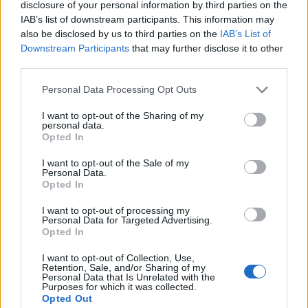
disclosure of your personal information by third parties on the
Ευρωμπάσκετ, όπου μεταξύ άλλων θα αναμετρηθεί
IAB’s list of downstream participants. This information may
και κόντρα στην Ελλάδα. Οι υπόλοιπες ομάδες είναι
also be disclosed by us to third parties on the
IAB’s List of
Downstream Participants
that may further disclose it to other
οι Κροατία, Εσθονία, Ουκρανία και Μεγάλη
third parties.
Βρετανία.
Please note that this website/app uses one or more Google
Personal Data Processing Opt Outs
services and may gather and store information including but
not limited to your visit or usage behaviour. You may click to
I want to opt-out of the Sharing of my
personal data.
grant or deny consent to Google and its third-party tags to
Opted In
use your data for below specified purposes in below Google
consent section.
I want to opt-out of the Sale of my
Personal Data.
Opted In
I want to opt-out of processing my
Personal Data for Targeted Advertising.
Opted In
I want to opt-out of Collection, Use,
Retention, Sale, and/or Sharing of my
Personal Data that Is Unrelated with the
Purposes for which it was collected.
Opted Out