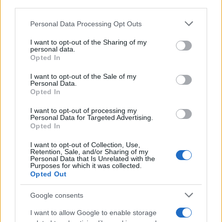
third parties.
Στρατιώτη. Τελευταίος θα φτάσει ο Κώστας
Please note that this website/app uses one or more Google
Τασούλας συνοδευόμενος από τους υπασπιστές
Personal Data Processing Opt Outs
services and may gather and store information including but
του για την κατάθεση στεφάνου.
not limited to your visit or usage behaviour. You may click to
I want to opt-out of the Sharing of my
personal data.
grant or deny consent to Google and its third-party tags to
Opted In
use your data for below specified purposes in below Google
Στη συνέχεια, ο ηπειρώτης πολιτικός θα μεταβεί
consent section.
I want to opt-out of the Sale of my
στο Προεδρικό Μέγαρο για την τελετή παράδοσης -
Personal Data.
Opted In
παραλαβής από την απερχόμενη πρόεδρο Κατερίνα
Σακελλαροπούλου.
I want to opt-out of processing my
Personal Data for Targeted Advertising.
Opted In
Πρώτος σταθμός της θητείας του νέου προέδρου
I want to opt-out of Collection, Use,
θα είναι η Αρχαία Ολυμπία την οποία θα
Retention, Sale, and/or Sharing of my
Personal Data that Is Unrelated with the
επισκεφτεί την προσεχή Δευτέρα με φόντο τη
Purposes for which it was collected.
Opted Out
σύνοδο της Διεθνούς Ολυμπιακής Επιτροπής. Κατά
πάσα πιθανότητα θα ακολουθήσει επίσημη
Google consents
επίσκεψη στην Κύπρο, η οποία ωστόσο ακόμη δεν
I want to allow Google to enable storage
έχει κλειδώσει.