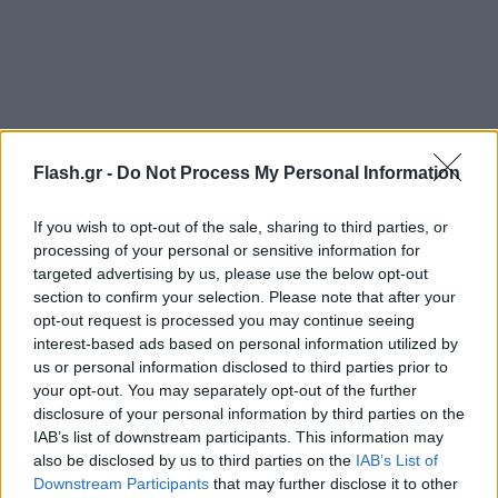
Flash.gr -
Do Not Process My Personal Information
If you wish to opt-out of the sale, sharing to third parties, or
processing of your personal or sensitive information for
targeted advertising by us, please use the below opt-out
section to confirm your selection. Please note that after your
opt-out request is processed you may continue seeing
interest-based ads based on personal information utilized by
us or personal information disclosed to third parties prior to
Αμέσως μετά από το πέρας της ορκωμοσίας και της
your opt-out. You may separately opt-out of the further
υπογραφής Πρωτοκόλλου, υπουργοί, βουλευτές,
disclosure of your personal information by third parties on the
επίσημοι και στη συνέχεια και οι Κυριάκος
IAB’s list of downstream participants. This information may
also be disclosed by us to third parties on the
IAB’s List of
Μητσοτάκης και Νικήτας Κακλαμάνης θα
Downstream Participants
that may further disclose it to other
κατευθυνθούν στο Μνημείο του Αγνώστου