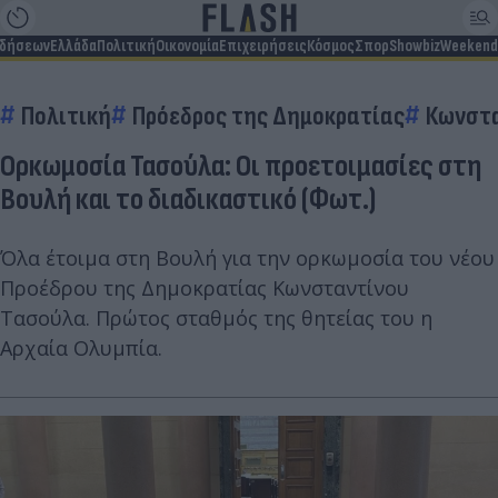
ιδήσεων
Ελλάδα
Πολιτική
Οικονομία
Επιχειρήσεις
Κόσμος
Σπορ
Showbiz
Weekend
Πολιτική
Πρόεδρος της Δημοκρατίας
Κωνστα
Ορκωμοσία Τασούλα: Οι προετοιμασίες στη
Βουλή και το διαδικαστικό (Φωτ.)
Όλα έτοιμα στη Βουλή για την ορκωμοσία του νέου
Προέδρου της Δημοκρατίας Κωνσταντίνου
Τασούλα. Πρώτος σταθμός της θητείας του η
Αρχαία Ολυμπία.