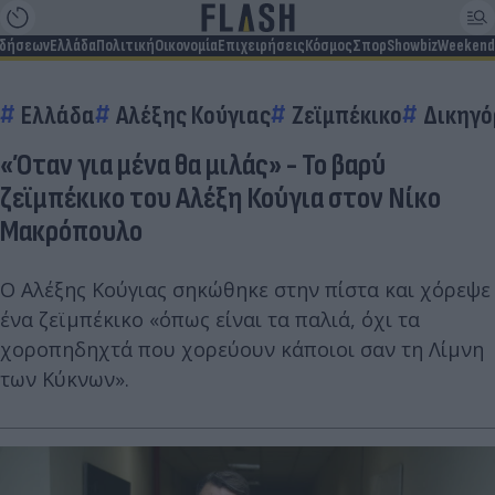
ιδήσεων
Ελλάδα
Πολιτική
Οικονομία
Επιχειρήσεις
Κόσμος
Σπορ
Showbiz
Weekend
Ελλάδα
Αλέξης Κούγιας
Ζεϊμπέκικο
Δικηγό
«Όταν για μένα θα μιλάς» - Το βαρύ
ζεϊμπέκικο του Αλέξη Κούγια στον Νίκο
Μακρόπουλο
Ο Αλέξης Κούγιας σηκώθηκε στην πίστα και χόρεψε
ένα ζεϊμπέκικο «όπως είναι τα παλιά, όχι τα
χοροπηδηχτά που χορεύουν κάποιοι σαν τη Λίμνη
των Κύκνων».