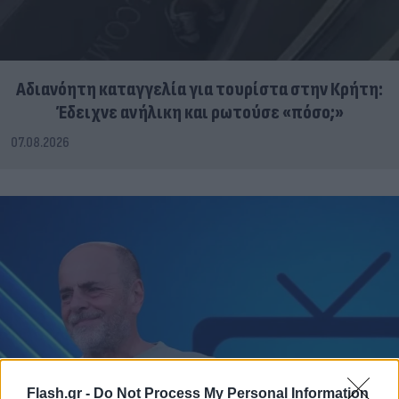
Αδιανόητη καταγγελία για τουρίστα στην Κρήτη:
Έδειχνε ανήλικη και ρωτούσε «πόσο;»
07.08.2026
Flash.gr -
Do Not Process My Personal Information