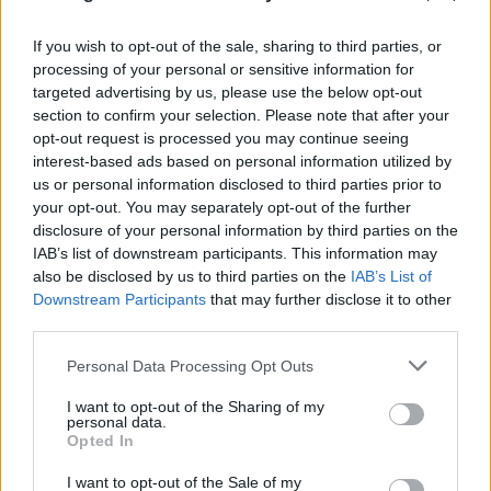
If you wish to opt-out of the sale, sharing to third parties, or
processing of your personal or sensitive information for
targeted advertising by us, please use the below opt-out
section to confirm your selection. Please note that after your
opt-out request is processed you may continue seeing
interest-based ads based on personal information utilized by
us or personal information disclosed to third parties prior to
your opt-out. You may separately opt-out of the further
disclosure of your personal information by third parties on the
Το τέλος στελεχών του ΣΚΑΪ: Το χρονικό ενός
IAB’s list of downstream participants. This information may
προαναγγελθέντος «θανάτου» με σφραγίδα Γιάννη
also be disclosed by us to third parties on the
IAB’s List of
Downstream Participants
that may further disclose it to other
Αλαφούζου
third parties.
07.08.2026
ΧΡΊΣΛΑ ΓΕΩΡΓΑΚΟΠΟΎΛΟΥ
Please note that this website/app uses one or more Google
Personal Data Processing Opt Outs
services and may gather and store information including but
not limited to your visit or usage behaviour. You may click to
I want to opt-out of the Sharing of my
personal data.
grant or deny consent to Google and its third-party tags to
Opted In
use your data for below specified purposes in below Google
consent section.
I want to opt-out of the Sale of my