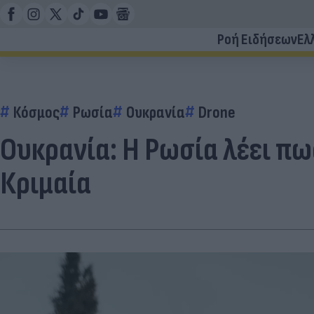
Ροή Ειδήσεων
Ελ
Κόσμος
Ρωσία
Ουκρανία
Drone
Ουκρανία: Η Ρωσία λέει π
Κριμαία