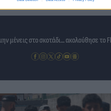
οπλισμένα F16
 μην μένεις στο σκοτάδι... ακολούθησε το F