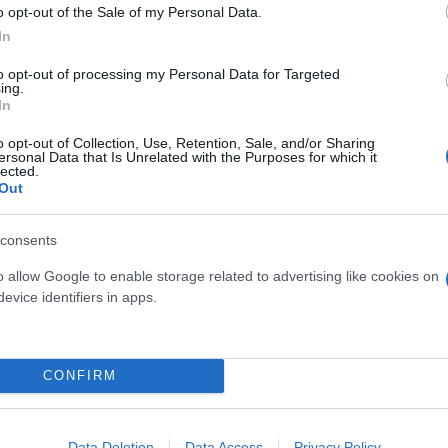
o opt-out of the Sale of my Personal Data.
In
to opt-out of processing my Personal Data for Targeted
ing.
In
o opt-out of Collection, Use, Retention, Sale, and/or Sharing
ersonal Data that Is Unrelated with the Purposes for which it
lected.
Out
τίνια: 3,5 φορές
consents
 ο κίνδυνος σοβαρής
ς κάκωσης
o allow Google to enable storage related to advertising like cookies on
evice identifiers in apps.
CONFIRM
Τουρκικές προκλήσεις στο
Παραβιάσεις και εμπλοκή 
Data Deletion
Data Access
Privacy Policy