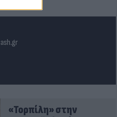
lash.gr
«Τορπίλη» στην