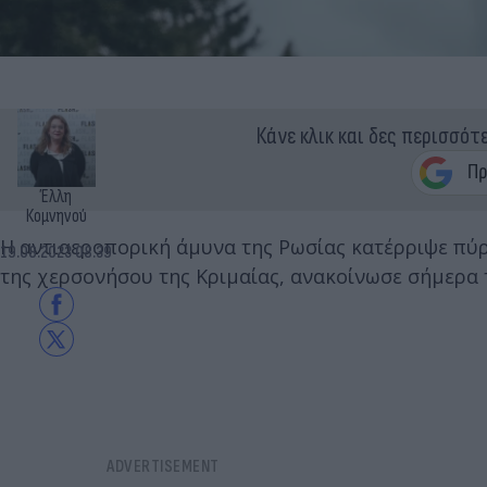
Κάνε κλικ και δες περισσότ
Έλλη
Κομνηνού
Η αντιαεροπορική άμυνα της Ρωσίας κατέρριψε πύ
19.08.2023 08:39
της χερσονήσου της Κριμαίας, ανακοίνωσε σήμερα