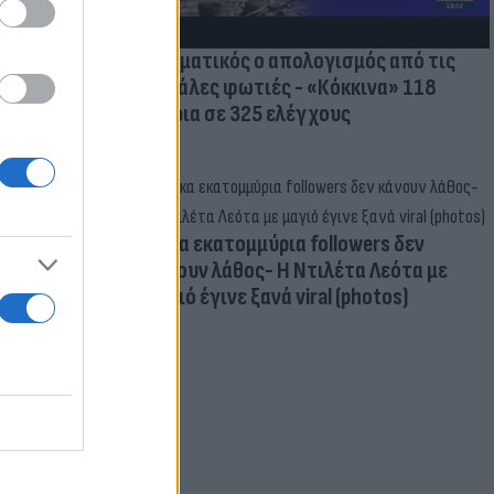
Δραματικός ο απολογισμός από τις
μεγάλες φωτιές - «Κόκκινα» 118
κτίρια σε 325 ελέγχους
Δέκα εκατομμύρια followers δεν
κάνουν λάθος- Η Ντιλέτα Λεότα με
μαγιό έγινε ξανά viral (photos)
 Αιγαίο:
με