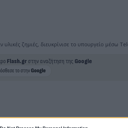
 υλικές ζημιές, διευκρίνισε το υπουργείο μέσω Te
ερο
Flash.gr
στην αναζήτηση της
Google