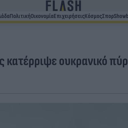
λάδα
Πολιτική
Οικονομία
Επιχειρήσεις
Κόσμος
Σπορ
Showb
ως κατέρριψε ουκρανικό πύ