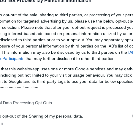
Do Not Process My Personal Information
rone
to opt-out of the sale, sharing to third parties, or processing of your per
formation for targeted advertising by us, please use the below opt-out s
r selection. Please note that after your opt-out request is processed y
eing interest-based ads based on personal information utilized by us or
disclosed to third parties prior to your opt-out. You may separately opt-
losure of your personal information by third parties on the IAB’s list of
. This information may also be disclosed by us to third parties on the
IA
Participants
that may further disclose it to other third parties.
 that this website/app uses one or more Google services and may gath
including but not limited to your visit or usage behaviour. You may click 
 to Google and its third-party tags to use your data for below specifi
ogle consent section.
ός στην παρουσίαση του
Και οι μαϊμούδες έχουν κατ
l Data Processing Opt Outs
άδες κόσμου στο γήπεδο
επιστήμονες ρίχνουν φως
o opt-out of the Sharing of my personal data.
σπόρ (video)
"φιλίες" μεταξύ διαφορε
In