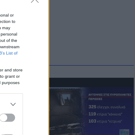
sonal or
ection to
ou may
 personal
out of the
 downstream
B’s List of
er and store
to grant or
ed purposes
οικίδια! Οι
 στις
τικών ειδών