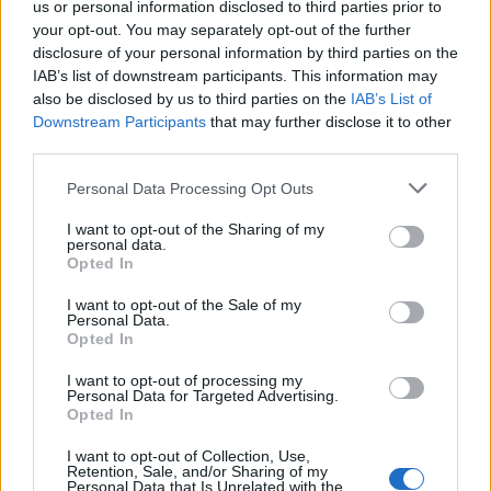
us or personal information disclosed to third parties prior to
your opt-out. You may separately opt-out of the further
disclosure of your personal information by third parties on the
«Μαύρες» προοπτικές
IAB’s list of downstream participants. This information may
also be disclosed by us to third parties on the
IAB’s List of
Downstream Participants
that may further disclose it to other
Η ΠΤ προβλέπει συρρίκνωση 4,1% του ΑΕΠ φέτος
third parties.
στο σύνολο των αναδυόμενων και
Please note that this website/app uses one or more Google
Personal Data Processing Opt Outs
αναπτυσσόμενων χωρών της Ευρώπης και της
services and may gather and store information including but
κεντρικής Ασίας, ενώ προτού ξεσπάσει η ένοπλη
not limited to your visit or usage behaviour. You may click to
I want to opt-out of the Sharing of my
personal data.
grant or deny consent to Google and its third-party tags to
σύρραξη ανέμενε ανάπτυξη 3%. Θα πρόκειται για
Opted In
use your data for below specified purposes in below Google
ύφεση χειρότερη κι από αυτή που προκάλεσε η
consent section.
I want to opt-out of the Sale of my
πανδημία του νέου κορονοϊού το 2020 (-1,9%).
Personal Data.
Opted In
Μόνο η ανατολική Ευρώπη αναμένεται να δει το
I want to opt-out of processing my
Personal Data for Targeted Advertising.
ΑΕΠ της να καταρρέει (-30,7%), ενώ προτού αρχίσει
Opted In
ο πόλεμος προβλεπόταν να αναπτυχθεί με ρυθμό
I want to opt-out of Collection, Use,
1,4%.
Retention, Sale, and/or Sharing of my
Personal Data that Is Unrelated with the