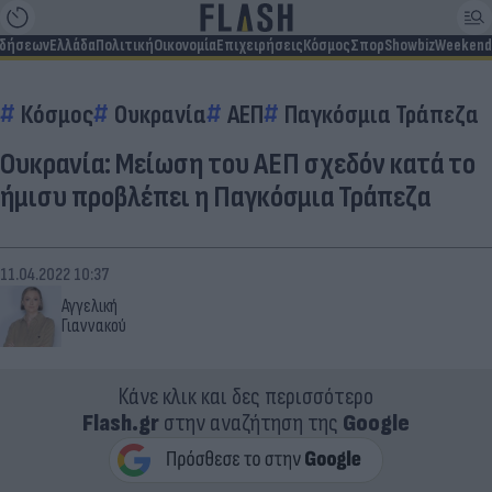
ιδήσεων
Ελλάδα
Πολιτική
Οικονομία
Επιχειρήσεις
Κόσμος
Σπορ
Showbiz
Weekend
Κόσμος
Ουκρανία
ΑΕΠ
Παγκόσμια Τράπεζα
Ουκρανία: Μείωση του ΑΕΠ σχεδόν κατά το
ήμισυ προβλέπει η Παγκόσμια Τράπεζα
11.04.2022 10:37
Αγγελική
Γιαννακού
Κάνε κλικ και δες περισσότερο
Flash.gr
στην αναζήτηση της
Google