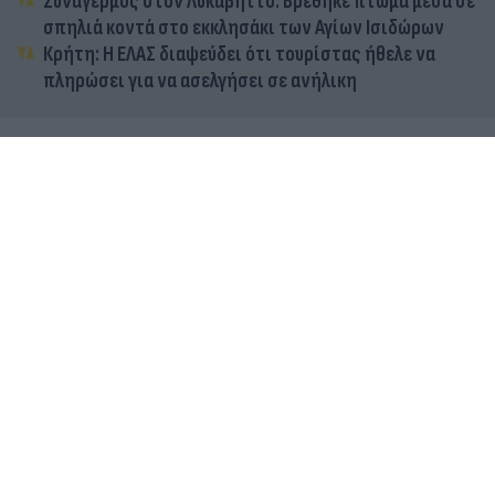
Συναγερμός στον Λυκαβηττό: Βρέθηκε πτώμα μέσα σε
σπηλιά κοντά στο εκκλησάκι των Αγίων Ισιδώρων
Κρήτη: Η ΕΛΑΣ διαψεύδει ότι τουρίστας ήθελε να
πληρώσει για να ασελγήσει σε ανήλικη