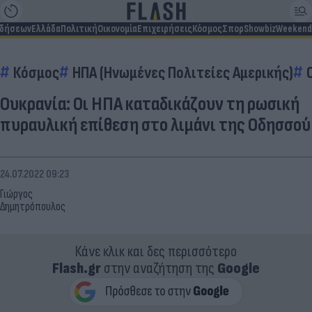
ιδήσεων
Ελλάδα
Πολιτική
Οικονομία
Επιχειρήσεις
Κόσμος
Σπορ
Showbiz
Weekend
Κόσμος
ΗΠΑ (Ηνωμένες Πολιτείες Αμερικής)
Ουκρανία: Οι ΗΠΑ καταδικάζουν τη ρωσική
πυραυλική επίθεση στο λιμάνι της Οδησσού
24.07.2022 09:23
Γιώργος
Δημητρόπουλος
Κάνε κλικ και δες περισσότερο
Flash.gr
στην αναζήτηση της
Google