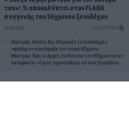
του»: Τι αποκαλύπτει στον FLASH
συγγενής του 55χρονου ξενοδόχου
05.08.2026
ΓΙΏΤΑ ΚΗΠΟΥΡΟΎ
Μυστράς: Κανείς δεν πλησίαζε το ξενοδοχείο
«φρούριο» που έκρυβε τον νεκρό 90χρονο
Μυστράς: Πώς οι Αρχές εντόπισαν τον 90χρονο στον
καταψύκτη - Ο γιος προσπάθησε να τους ξεγελάσει