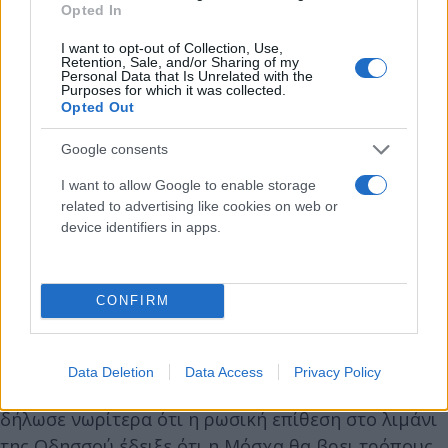
Opted In
I want to opt-out of Collection, Use,
Retention, Sale, and/or Sharing of my
Personal Data that Is Unrelated with the
Purposes for which it was collected.
Opted Out
Google consents
«Αυτή η επίθεση εγείρει σοβαρές αμφιβολίες για
I want to allow Google to enable storage
την αξιοπιστία της δέσμευσης της Ρωσίας στη
related to advertising like cookies on web or
συμφωνία και υπονομεύει το έργο του ΟΗΕ, της
device identifiers in apps.
Τουρκίας και της Ουκρανίας για τη μεταφορά
ζωτικής σημασίας τροφίμων στις παγκόσμιες
CONFIRM
αγορές», αναφέρει ο υπουργός Εξωτερικών των
ΗΠΑ Άντονι Μπλίνκεν.
Data Deletion
Data Access
Privacy Policy
Ο πρόεδρος της Ουκρανίας Βολοντίμιρ Ζελένσκι
δήλωσε νωρίτερα ότι η ρωσική επίθεση στο λιμάνι
της Οδησσού έδειξε ότι η Μόσχα θα βρει τρόπους