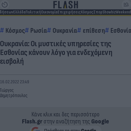
ιδήσεων
Ελλάδα
Πολιτική
Οικονομία
Επιχειρήσεις
Κόσμος
Σπορ
Showbiz
Weekend
Κόσμος
Ρωσία
Ουκρανία
επίθεση
Εσθονί
Ουκρανία: Οι μυστικές υπηρεσίες της
Εσθονίας κάνουν λόγο για ενδεχόμενη
εισβολή
16.02.2022 23:49
Γιώργος
Δημητρόπουλος
Κάνε κλικ και δες περισσότερο
Flash.gr
στην αναζήτηση της
Google