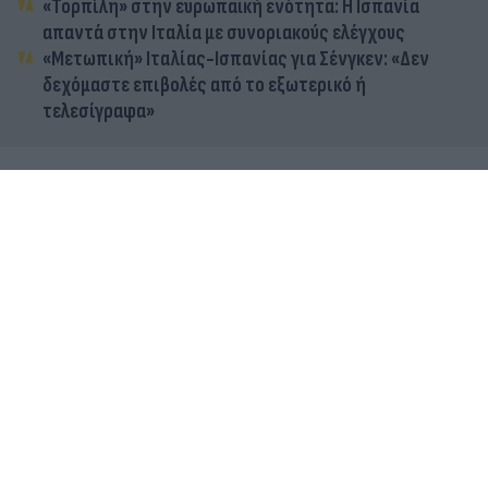
«Τορπίλη» στην ευρωπαϊκή ενότητα: Η Ισπανία
απαντά στην Ιταλία με συνοριακούς ελέγχους
«Μετωπική» Ιταλίας-Ισπανίας για Σένγκεν: «Δεν
δεχόμαστε επιβολές από το εξωτερικό ή
τελεσίγραφα»