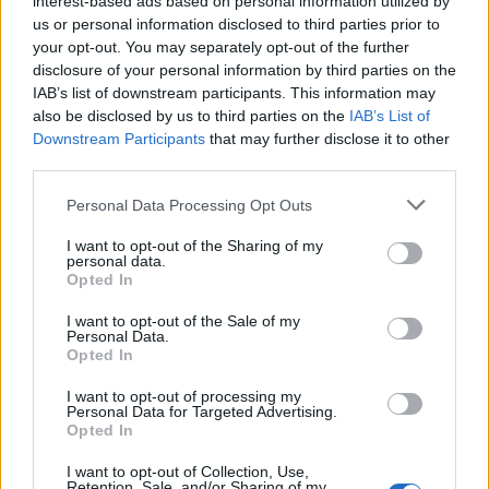
interest-based ads based on personal information utilized by
us or personal information disclosed to third parties prior to
your opt-out. You may separately opt-out of the further
disclosure of your personal information by third parties on the
IAB’s list of downstream participants. This information may
also be disclosed by us to third parties on the
IAB’s List of
Downstream Participants
that may further disclose it to other
third parties.
Please note that this website/app uses one or more Google
Personal Data Processing Opt Outs
services and may gather and store information including but
not limited to your visit or usage behaviour. You may click to
I want to opt-out of the Sharing of my
personal data.
grant or deny consent to Google and its third-party tags to
Opted In
use your data for below specified purposes in below Google
consent section.
I want to opt-out of the Sale of my
Personal Data.
Opted In
I want to opt-out of processing my
Personal Data for Targeted Advertising.
Opted In
Μια άλλη πιθανότητα θα ήταν να ενταθούν οι
I want to opt-out of Collection, Use,
Retention, Sale, and/or Sharing of my